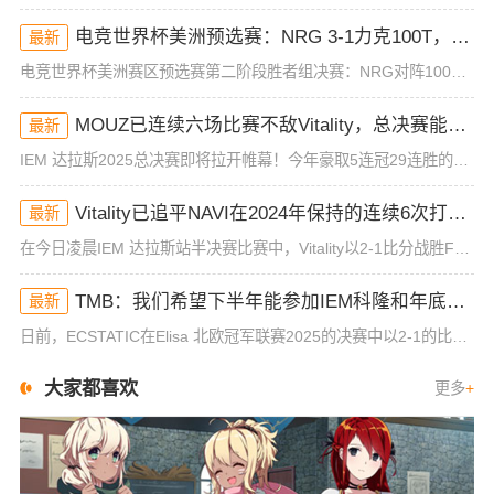
电竞世界杯美洲预选赛：NRG 3-1力克100T，率先晋级EWC
最新
电竞世界杯美洲赛区预选赛第二阶段胜者组决赛：NRG对阵100T。两队鏖战四图，前两张地图互相拿下对方选图，但随后NRG接连赢下隐世修所和森寒冬港，大比分3-1力克100T，率先晋级EWC正赛。
MOUZ已连续六场比赛不敌Vitality，总决赛能否打破魔咒？
最新
IEM 达拉斯2025总决赛即将拉开帷幕！今年豪取5连冠29连胜的Vitality将于5月26日凌晨03:00对阵年轻的MOUZ战队。而在此之前，两队的交手战绩处于一边倒的局势，MOUZ战队已经连续六
Vitality已追平NAVI在2024年保持的连续6次打进总决赛纪录
最新
在今日凌晨IEM 达拉斯站半决赛比赛中，Vitality以2-1比分战胜Falcons顺利晋级总决赛。而这也是他们今年连续第六次打进大型赛事总决赛阶段，追平了2024年Natus Vincere阵容保
TMB：我们希望下半年能参加IEM科隆和年底的Major
最新
日前，ECSTATIC在Elisa 北欧冠军联赛2025的决赛中以2-1的比分击败Alliance，成功夺得冠军。Elisa 北欧冠军联赛 2025 05-25ECSTATIC2-1Allia
大家都喜欢
更多
+