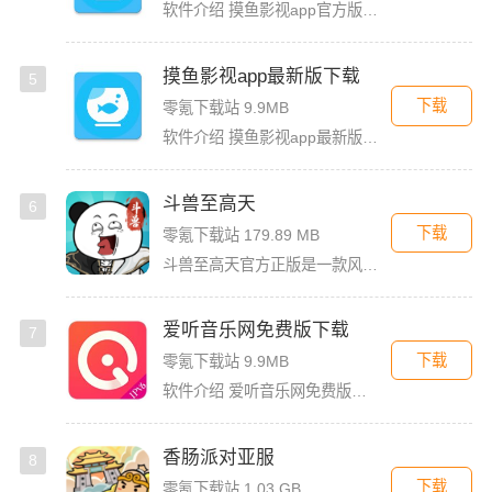
软件介绍 摸鱼影视app官方版是一款专为影迷打造的高品质影视播放软件，这里汇聚了海量热门电影、电视剧、综艺
摸鱼影视app最新版下载
5
下载
零氪下载站 9.9MB
软件介绍 摸鱼影视app最新版是一款免费的影视看剧软件，拥有简洁的界面UI，用户登录首页就能看见诸多精彩的
斗兽至高天
6
下载
零氪下载站 179.89 MB
斗兽至高天官方正版是一款风格独特的放置养成卡牌手游，以魔性搞怪的熊猫头表情包角色为亮点，赋予战斗更多趣味。玩家将化身魂兽召唤师，收集各类强力魂兽，通过吞噬与进化，不断提升战力，解锁更强形态。除了趣味养
爱听音乐网免费版下载
7
下载
零氪下载站 9.9MB
软件介绍 爱听音乐网免费版是一款功能强大的歌曲播放软件，无论你是喜欢流行金曲、经典老歌，还是小众独立音乐，
香肠派对亚服
8
下载
零氪下载站 1.03 GB