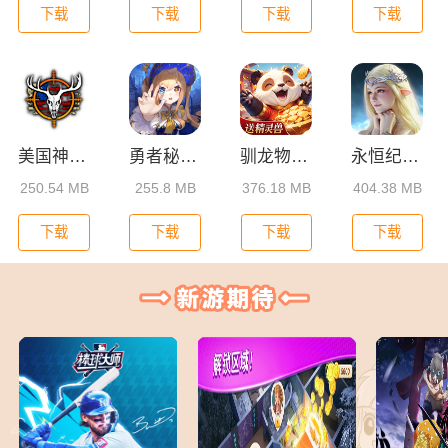
下载
下载
下载
下载
美国神枪手汉化版
勇者秘境官方版
驯龙物语满V版
永恒纪元华为版本
250.54 MB
255.8 MB
376.18 MB
404.38 MB
下载
下载
下载
下载