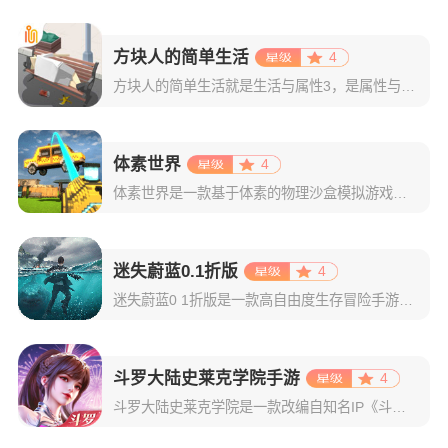
方块人的简单生活
4
方块人的简单生活就是生活与属性3，是属性与生活系列模拟经营游戏的新作，在前两作中，玩家可以干销售、当教练，或者做个游戏程序员，但在属性与生活3中，你可以成为一名能带货、能打游戏、能唱歌的互联网主播，在
体素世界
4
体素世界是一款基于体素的物理沙盒模拟游戏，包含大量自定义内容、活跃的布娃娃物理效果和用于娱乐、消磨时间和释放压力的元素。同时，游戏采用了体素引擎技术，可以让玩家以像素为单位自由地创造和破坏，从而创造出
迷失蔚蓝0.1折版
4
迷失蔚蓝0 1折版是一款高自由度生存冒险手游。游戏中玩家将扮演空难幸存者，探索7大动态场景（冰原、沙漠、雨林、火山等），应对极端环境和变异生物的威胁。你需要通过采集资源、制造装备、建造庇护所艰难求生。
斗罗大陆史莱克学院手游
4
斗罗大陆史莱克学院是一款改编自知名IP《斗罗大陆》的大世界团战MMO手游，游戏深度利用斗罗IP世界观，完美还原了强攻系、敏攻系、辅助系魂师等技能，从5v5副本、10人团本、40v40团战、百人野外BO