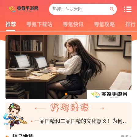
推荐
零氪下载站
零氪快讯
零氪攻略
排行
一品国精和二品国精的文化意义！为何他们如此独特？你绝对不知道的深层背景
精品推荐
更多
+