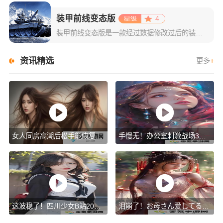
装甲前线变态版
4
装甲前线变态版是一款经过数据修改过后的装甲前线游戏，在坦克性能与攻击力方面都有有增强，数据比一般版本的游戏要有大幅度的增强，这样的修改对于玩家来说玩起来更加的有挑战性。作为一款具有现代战争意义的5v5
资讯精选
更多
+
女人同房高潮后松手能恢复吗？背后原因深度分析！
手慢无！办公室刺激战场3竟然藏有这些隐藏技巧！谁懂啊
这波稳了！四川少女B站2023新晋爆红！为什么她的内容这么吸睛？
泪崩了！お母さん爱してるよ歌词翻译背后的深情秘密！你可能从未注意到的细节