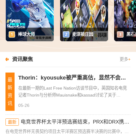
棒球大师
麦琪顿庄园
资讯聚焦
更多
+
Thorin：kyousuke被严重高估，显然不会成为下一个donk
最
新
在最新一期的Last Free Nation访谈节目中，英国知名电竞
记者Thorin与分析师Mauisnake和kassad讨论了关于
资
kyousuke是否被严重高估的问题。在Thorin看来，这位俄罗
讯
05-26
电竞世界杯太平洋预选赛结束，PRX和DRX携手晋级电竞世界杯
最新
在电竞世界杯无畏契约项目太平洋赛区预选赛半决赛的比赛中，PRX以13-5，13-11直落两局横扫Team Secret成功挺进决赛，同时PRX也锁定一张电竞世界杯无畏契约项目的门票。而在随后结束的比赛