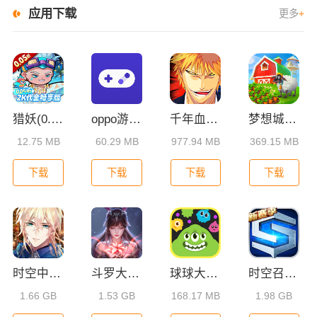
应用下载
更多
+
猎妖(0.05折2K代金畅享版)
oppo游戏助手国际版
千年血战灵魂撕裂手游
梦想城镇小米版
12.75 MB
60.29 MB
977.94 MB
369.15 MB
下载
下载
下载
下载
时空中的绘旅人小米版
斗罗大陆魂师对决小米版
球球大作战vivo版
时空召唤小米版
1.66 GB
1.53 GB
168.17 MB
1.98 GB