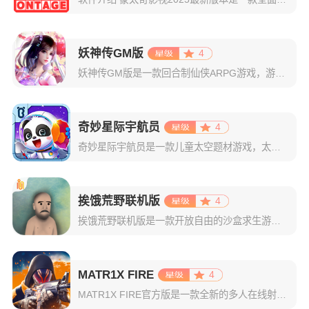
妖神传GM版
4
妖神传GM版是一款回合制仙侠ARPG游戏，游戏画风可爱Q萌，建模也非常精致。虽是一款回合制游戏，但是在游戏局外，玩家可以自由的在辽阔的地图内玩耍探索，3D全景视角，不放过每一个风景。更有可爱的骑宠供玩
奇妙星际宇航员
4
奇妙星际宇航员是一款儿童太空题材游戏，太空是什么样子？宇航员在空间站如何生活？小朋友们一定很好奇，游戏中包含了很多关于宇宙的百科知识，配合小游戏的玩法，可以让宝宝们在一遍玩耍中学习关于神秘宇宙的知识，
挨饿荒野联机版
4
挨饿荒野联机版是一款开放自由的沙盒求生游戏。在游戏中，玩家扮演求生专家埃德在世界上各种残酷的环境中挑战生存，维持 4 项基本生命值：力气值（用来采集、打猎等）、饥饿度、水分、健康值，期间没力气了就睡觉
MATR1X FIRE
4
MATR1X FIRE官方版是一款全新的多人在线射击手游，采用了先进的3D引擎技术打造而成，画面场景以及人物形象打造的十分出色。游戏中还有各种酷炫华丽的技能特效满屏爆炸，燃爆全场，将带给玩家们前所未有