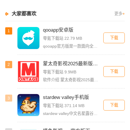
大家都喜欢
更多
+
qooapp安卓版
1
下载
零氪下载站 22.79 MB
qooapp官方版是一款面向全球的二次元游戏资讯平台，它融合玩家社群、媒体资讯、游戏商店于一体，旨在汇聚全球热爱ACG的玩家，为他们创造有趣有爱有价值的产品和服务。为二次元游戏爱好者提供上万款游戏下载
蒙太奇影视2025最新版本下载
2
下载
零氪下载站 9.9MB
软件介绍 蒙太奇影视2025最新版本是一款全面升级的追剧看片软件。它整合了好多不同平台的影视资源，让我们不
stardew valley手机版
3
下载
零氪下载站 371.14 MB
stardew valley中文名星露谷物语，这是一款像素风沙盒手游，在这里你能利用你自己独有的耕种、采矿、采集、捕鱼和战斗技能去收集生活所需的必要品，而且当你完成特定领域的任务时还能获取到技能经验值