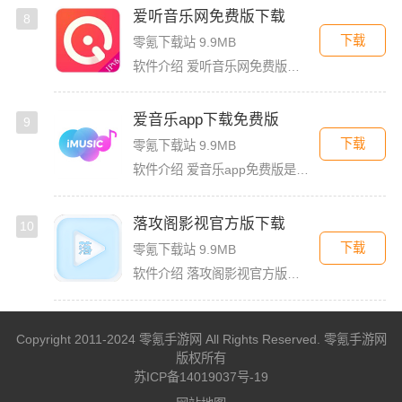
爱听音乐网免费版下载
8
下载
零氪下载站 9.9MB
软件介绍 爱听音乐网免费版是一款功能强大的歌曲播放软件，无论你是喜欢流行金曲、经典老歌，还是小众独立音乐，
爱音乐app下载免费版
9
下载
零氪下载站 9.9MB
软件介绍 爱音乐app免费版是一款音乐播放软件，旨在为用户提供高品质的音乐体验。无论是流行音乐、古典乐、摇
落攻阁影视官方版下载
10
下载
零氪下载站 9.9MB
软件介绍 落攻阁影视官方版是一款内容丰富的追剧软件。这里汇聚了数不清的影视资源，你想看的这里都有，绝对能满
Copyright 2011-2024 零氪手游网 All Rights Reserved. 零氪手游网
版权所有
苏ICP备14019037号-19