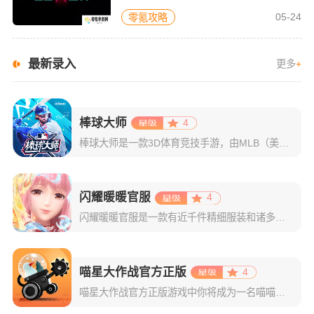
05-24
零氪攻略
最新录入
更多
+
棒球大师
4
棒球大师是一款3D体育竞技手游，由MLB（美职棒大联盟）官方授权，搭载超逼真的3D画面与先进的比赛引擎，为玩家带来身临其境的游戏操作体验。超2000名职业棒球球员供玩家获取使用，每一位球员的动作都经过
闪耀暖暖官服
4
闪耀暖暖官服是一款有近千件精细服装和诸多高质量CG等的3D手游，在服装风格以及材质多样化之外，还在追求很多的细节真实体现。超高清画质来袭，为做闪耀的你而自我重生，技术家们期待的能够以高精度的技术标准给
喵星大作战官方正版
4
喵星大作战官方正版游戏中你将成为一名喵喵工程师，收集零件组装自己的战车，和各路对手进行碰碰车大战！它采用了最新的3D引擎制作，画面精致，特效效果炫酷，全新的玩法吸引了大批玩家热爱，它采用的是段位制度，