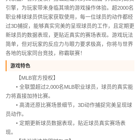
引擎，为玩家带来身临其境的游戏操作体验。超2000名
职业棒球球员供玩家获取使用，每一位球员的动作都经
过3D捕捉，能够真实完美的呈现球员的工作，且定期更
新球员的数据表现，更贴近真实的赛场表现。游戏玩法
简单，但对玩家的反应力与眼力要求极高，你将与世界
各地的玩家同台竞技，称霸联赛！
游戏特色
【MLB官方授权】
• 全联盟超过2,000名MLB职业球员，球员的真实能
力将直接加持比赛。
• 高清还原比赛场景细节，3D动作捕捉完美呈现球
员动作。
• 定期更新球员数据表现，贴近球员真实赛场表
现。