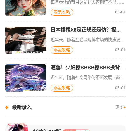
每年春晚的节目总是让大家期待不已，然而，在这其中，有一个特别的“春晚药”话题，它不仅引起了广泛讨论，还让许多人在吃了它之后的表现变得疯狂、甚至无法自控。那么，这种所谓的春晚药究竟是怎样的存在？它的作用
05-01
零氪攻略
日本插槽X8是正规还是仿？揭秘真相，背后暗藏的秘密！谁懂啊！
近年来，随着互联网赌博市场的快速发展，日本的插槽（也就是老虎机）游戏逐渐在全球范围内流行，尤其是在亚洲地区，其中“日本插槽X8”更是成为了热议话题。然而，很多玩家对这款游戏的合法性和正规性存在疑问，究
05-01
零氪攻略
速薅！少妇搡BBBB搡BBB搡背后真相曝光！网友纷纷炸锅
近年来，随着社交网络的不断发展，越来越多的网络热词和话题成为了网友们的热议焦点，而其中有些话题几乎瞬间风靡整个网络，引发了大量的关注与讨论。而“少妇搡BBBB搡BBB搡”便是其中一个引起热议的话题。它
05-01
零氪攻略
最新录入
更多
+