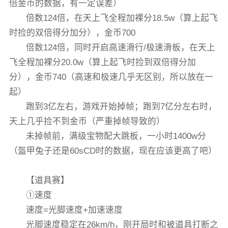
倍金币的数据，有一定误差）
倍数124倍，在天上飞全程加裸分18.5w（算上起飞
时捡的双倍得分加分），金币700
倍数124倍，同时开启高速滑行/极速滑板，在天上
飞全程加裸分20.0w（算上起飞时捡到双倍得分加
分），金币740（高速和极速几乎无区别，所以放在一
起）
跑到3亿左右，游戏开始掉帧；跑到7亿分左右时，
天上几乎捡不到金币（严重掉帧导致的）
未掉帧前，满级宝物配大跳板，一小时1400w分
（盔甲兔子还是60sCD时的数据，现在应该更高了吧）
【道具赛】
①速度
速度=光脚速度+加速速度
光脚速度稳定在26km/h，刚开局时和被道具打断之