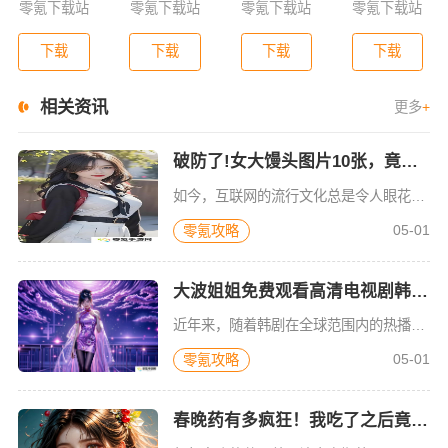
零氪下载站
零氪下载站
零氪下载站
零氪下载站
下载
下载
下载
下载
相关资讯
更多
+
破防了!女大馒头图片10张，竟然暗藏这些惊人秘密!谁懂啊?
如今，互联网的流行文化总是令人眼花缭乱，而某些图像与内容总能在短时间内引起一波又一波的关注。最近，关于“女大馒头图片”的话题在社交平台和搜索引擎上频频登场。10张女大馒头图片，究竟藏着什么样的秘密？它
05-01
零氪攻略
大波姐姐免费观看高清电视剧韩剧！这些必看剧集你绝对不容错过！
近年来，随着韩剧在全球范围内的热播，越来越多的观众对大波姐姐免费观看高清电视剧韩剧产生了浓厚兴趣。尤其是对于那些忙碌的都市人来说，能够在空闲时间通过高清网络平台观看这些剧集，成为了一种放松和享受的方式
05-01
零氪攻略
春晚药有多疯狂！我吃了之后竟然这样变了，大家都震惊了！