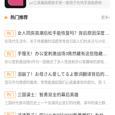
yzl工具箱画质助手是一款用于吃鸡手游画质修改的神器。国际服、国服、韩服、欧美服等不同版本吃鸡手游都可以使用亚洲龙画质助手进行修改画质、帧数、音质、游戏显示比例等数值，轻松高效解决游戏闪退，延时，卡顿
热门推荐
更多
+
女人同房高潮后松手能恢复吗？背后原因深度分析！
热门
在现代生活中，关于性健康的话题常常会引起人们的关注与讨论，尤其是女性在同房时的体验与生理反应。很多女性可能在性生活中经历过高潮后的松手现象，但有时候会担心这种状态是否能恢复。今天，我们就来深入探讨一下
手慢无！办公室刺激战场3竟然藏有这些隐藏技巧！谁懂啊
热门
办公室刺激战场3作为一款融合了多人竞技和办公室趣味的游戏，一直以来都吸引着大批玩家的热烈关注。然而，很多玩家在初入这款游戏时，常常会被复杂的操作和激烈的竞争环境所困扰，尤其是如何在短短的游戏时间里获得
泪崩了！お母さん爱してるよ歌词翻译背后的深情秘密！你可能从未注意到的细节
热门
音乐作为情感的载体，常常能激起我们心底最柔软的部分。而《お母さん爱してるよ》这首歌，无疑是许多人情感的出口。它简单却直击内心的歌词，承载着浓浓的亲情与爱的传递。这首歌的歌词翻译，也给我们带来了一些新的
三国谋士：智勇双全的幕后英雄
热门
三国时代是中国历史上一个充满风云变幻的时期，其中的谋士群体，凭借其卓越的智谋和远见，为当时的各方势力提供了无数的战略支持。谋士不仅在战场上扮演着至关重要的角色，甚至在一些决定性的时刻改变了历史的走向。