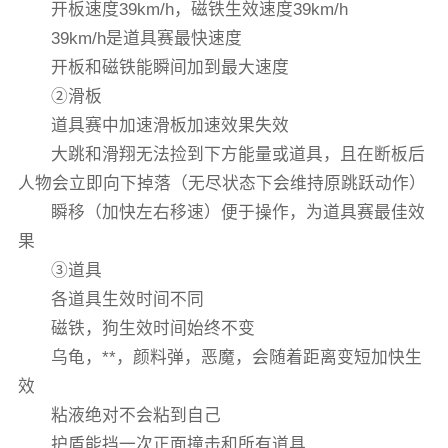
开板速度39km/h，磁铁生效速度39km/h
39km/h是道具赛最快速度
开板和磁铁能瞬间加到最大速度
②滑板
道具赛中加速滑板加速效果失效
大跳和滑翔无法捡到下方能量或道具，且在断板后
人物会立即向下掉落（无尽状态下会维持原跳跃动作）
瞬移（加快左右移速）便于操作，为道具赛最佳效
果
③道具
各道具生效时间不同
磁铁，狗生效时间始终不变
乌龟，**，颜料弹，恶魔，会随着距离变短加快生
效
粘液绝对不会粘到自己
护盾能挡一次正面撞击和所有道具