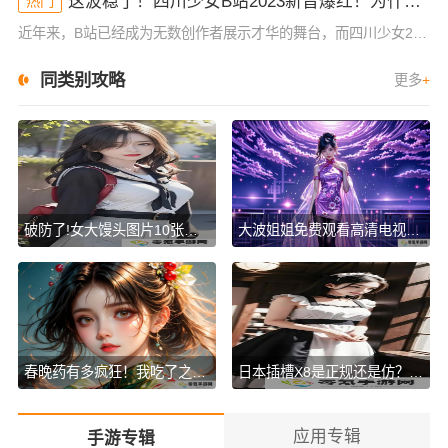
这波稳了！四川少女B站2023新晋爆红！为什么她的内容这么吸睛？
热门
近年来，B站已经成为无数创作者展示才华的舞台，而四川少女2023年在B站的爆红，让人不禁好奇：她究竟有什么与众不同的地方？作为一位拥有大量粉丝和高曝光率的内容创作者，四川少女的成功并非偶然。她凭借其独
同类别攻略
更多
+
破防了!女大馒头图片10张，竟然暗藏这些惊人秘密!谁懂啊?
大波姐姐免费观看高清电视剧韩剧！这些必看剧集你绝对不容错过！
春晚药有多疯狂！我吃了之后竟然这样变了，大家都震惊了！
日本插槽X8是正规还是仿？揭秘真相，背后暗藏的秘密！谁懂啊！
应用专辑
手游专辑