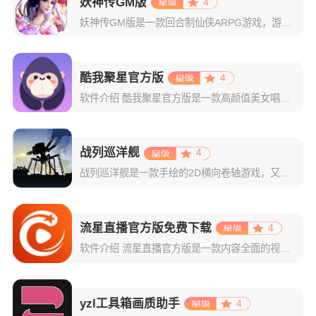
妖神传GM版
4
妖神传GM版是一款回合制仙侠ARPG游戏，游戏画风可爱Q萌，建模也非常精致。虽是一款回合制游戏，但是在游戏局外，玩家可以自由的在辽阔的地图内玩耍探索，3D全景视角，不放过每一个风景。更有可爱的骑宠供玩
酷我聚星官方版
4
软件介绍 酷我聚星官方版是一款高颜值美女唱歌直播平台，有着多位声音优美的主播为你演唱多首热门歌曲，无论是画
战列巡洋舰
4
战列巡洋舰是一款手绘的2D横向卷轴游戏，又叫战巡大作战，Battlecruisers，背景设定在22世纪，当时地球被不断上升的海平面淹没，敌人争夺后退的土地，建造、制定战略、攻击和防御以征服你的军事敌
流星直播官方版免费下载
4
软件介绍 流星直播官方版是一款内容全面的视频直播软件，能够给广大观众带来极具观赏性的直播资源，登录主界面即
yzl工具箱画质助手
4