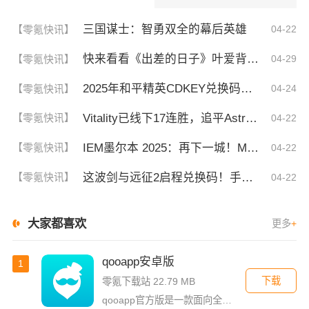
三国谋士：智勇双全的幕后英雄
【零氪快讯】
04-22
快来看看《出差的日子》叶爱背后的深刻故事！竟然让人泪崩的原因
【零氪快讯】
04-29
2025年和平精英CDKEY兑换码领取方法及使用技巧
【零氪快讯】
04-24
Vitality已线下17连胜，追平Astralis并列第三
【零氪快讯】
04-22
IEM墨尔本 2025：再下一城！MOUZ 2-0 GL
【零氪快讯】
04-22
这波剑与远征2启程兑换码！手慢无，速存！
【零氪快讯】
04-22
大家都喜欢
更多
+
qooapp安卓版
1
下载
零氪下载站 22.79 MB
qooapp官方版是一款面向全球的二次元游戏资讯平台，它融合玩家社群、媒体资讯、游戏商店于一体，旨在汇聚全球热爱ACG的玩家，为他们创造有趣有爱有价值的产品和服务。为二次元游戏爱好者提供上万款游戏下载