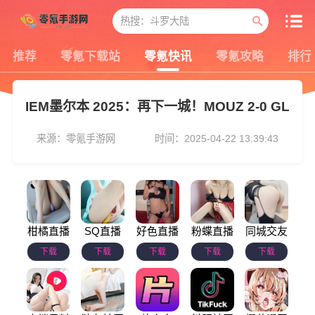
推荐
零氪下载站
零氪快讯
零氪攻略
排行
IEM墨尔本 2025：再下一城！MOUZ 2-0 GL
来源：零氪手游网
时间：2025-04-22 13:39:43
柑橘直播
SQ直播
好色直播
粉蝶直播
同城交友
下载
下载
下载
下载
下载