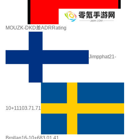
MOUZK-DKD差ADRRating
Jimpphat21-
10+11103.71.71
Brollan16-10+683.01.41