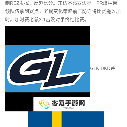
制REZ发挥，反超比分。东边不亮西边亮，PR爆种带
领队伍拿到赛点。老鼠变化策略前压防守将比赛拖入加
时。加时赛老鼠3-1击败对手终结比赛。
GLK-DKD差