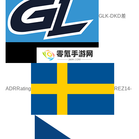
GLK-DKD差
ADRRating
REZ14-