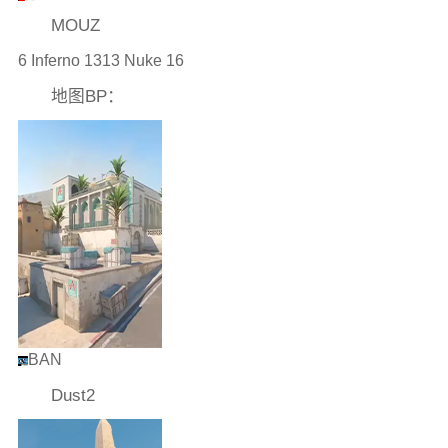
MOUZ
6 Inferno 1313 Nuke 16
地图BP：
BAN
Dust2