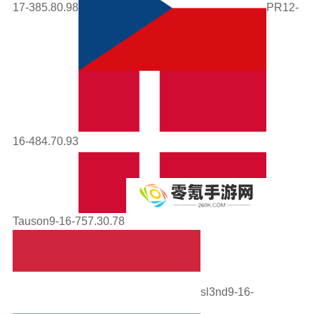
17-385.80.98
PR12-
16-484.70.93
Tauson9-16-757.30.78
sl3nd9-16-