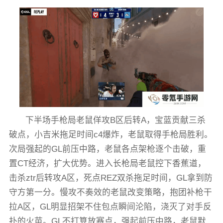
下半场手枪局老鼠佯攻B区后转A，宝蓝贡献三杀
破点，小吉米拖足时间c4爆炸，老鼠取得手枪局胜利。
次局强起的GL前压中路，老鼠各点架枪逐个击破，重
置CT经济，扩大优势。进入长枪局老鼠控下香蕉道，
击杀ztr后转攻A区，死点REZ双杀拖足时间，GL拿到防
守方第一分。慢攻不奏效的老鼠改变策略，抱团补枪干
拉A区，GL明显招架不住包点瞬间沦陷，浇灭了对手反
扑的火苗。GL不打算放赛点，强起前压中路，老鼠默