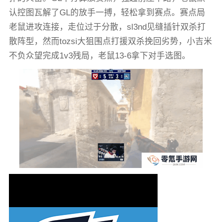
认控图瓦解了GL的放手一搏，轻松拿到赛点。赛点局
老鼠进攻连接，走位过于分散，sl3nd见缝插针双杀打
散阵型，然而tozsi大狙围点打援双杀挽回劣势，小吉米
不负众望完成1v3残局，老鼠13-6拿下对手选图。