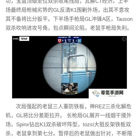
功，宝蓝顶级走位双杀收尾残局，瓦解CT经济。上半
场最终局枪械劣势的GL反清K1围剿外场，出其不意攻
其不备将比分扳平。下半场手枪局GL冲锋A区，Tauson
双杀吹响进攻号角，包点瞬间沦陷，老鼠手枪局失利。
次局强起的老鼠三人重防铁板，神REZ三杀化解危
机，GL将比分差距拉开。 长枪局GL展开一线烟干摸外
场，Spinx钻出K1双杀破坏阵型，tozsi大狙反架铁板双
杀，老鼠拿到第七分。暂停后的老鼠做出针对，不断限