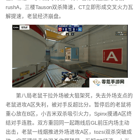
rushA，三楼Tauson双杀降速，CT立即形成交叉火力瓦
解提速，老鼠经济崩盘。
第八局老鼠干拉外场被大狙架死，失去外场支点的
老鼠进攻A区失利，被对手反超比分。暂停后的老鼠将
重心放在B区，小吉米双杀吸引火力，Spinx摸通A区终
结对手连胜。双方重回同一起跑线后GL前压内场主动
出击，老鼠一线烟推进外场进攻A区，tozsi双杀突破成