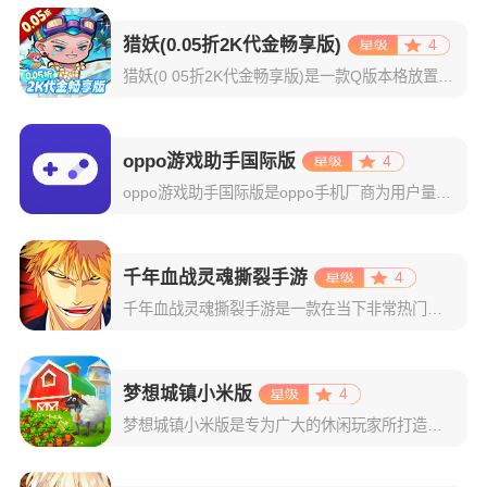
猎妖(0.05折2K代金畅享版)
4
猎妖(0 05折2K代金畅享版)是一款Q版本格放置玩法手游，既有乐趣推图，挂机后也有丰厚收益，轻松放置，佛系游戏；多位不同职业和技能的英雄登场，组建和培养阵容有一定策略性；有多种偏单机的玩法，探索迷宫
oppo游戏助手国际版
4
oppo游戏助手国际版是oppo手机厂商为用户量身打造的一款游戏性能优化工具。其将你设备中的所有游戏自动集中分类，轻松实现一键启动与集中管理，彻底告别混乱桌面和频繁切换的烦恼。在游戏开启的那一刻，系统
千年血战灵魂撕裂手游
4
千年血战灵魂撕裂手游是一款在当下非常热门的二次元动作格斗游戏，取材自日本人气动漫死神BLEACH，配合高还原度的人设和游戏场景，为玩家呈现出一个真实完整的死神世界。而且里面的操作玩法更是特别的适应于我
梦想城镇小米版
4
梦想城镇小米版是专为广大的休闲玩家所打造的一款小镇经营类游戏，该版本支持玩家使用小米账号一键登录，登录成功后即可领取海量专属礼包。游戏玩法自由，每一位玩家都将在这里体验到不一样的感觉！梦想城镇游戏以经