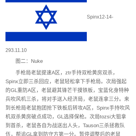
Spinx12-14-
293.11.10
图二：Nuke
手枪局老鼠提速A区，ztr手持双枪黄房双杀，
Spinx立即三杀回应，老鼠轻松拿下手枪局。次局强起
的GL重防A区，老鼠避其锋芒干摸铁板，宝蓝化身特种
兵吹风机三杀，将对手送入经济局，老鼠连拿三分。来
到长枪局老鼠抱团抢下铁板后转攻A区，Spinx手持吹风
机双杀黄房破点成功，GL选择保枪。次局tozsi大狙拿
到首杀，老鼠各自为战送出人头，Tauson三杀拯救队
伍，帮追GL拿到防守方第一分。暂停调整后的老鼠