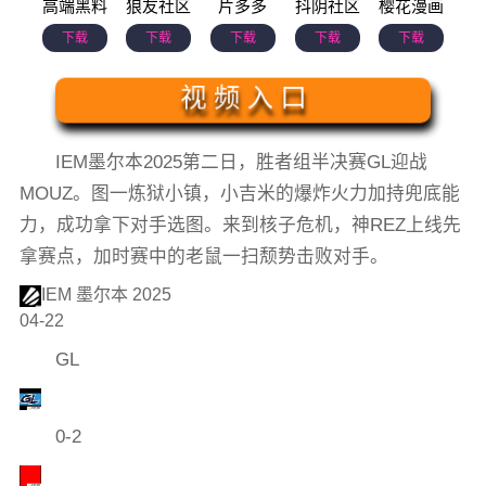
高端黑料
狼友社区
片多多
抖阴社区
樱花漫画
下载
下载
下载
下载
下载
视 频 入 口
IEM墨尔本2025第二日，胜者组半决赛GL迎战
MOUZ。图一炼狱小镇，小吉米的爆炸火力加持兜底能
力，成功拿下对手选图。来到核子危机，神REZ上线先
拿赛点，加时赛中的老鼠一扫颓势击败对手。
IEM 墨尔本 2025
04-22
GL
0-2