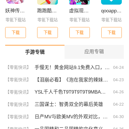
妖神传GM版
跑跑酷闯关(Fun Race 3D)
虚拟现实生活模拟器
qooapp安卓版
零氪下载站
零氪下载站
零氪下载站
零氪下载站
下载
下载
下载
下载
应用专辑
手游专辑
手慢无！黄金网站9.1免费入口，揭秘这波稳了的福利！
【零氪快讯】
04-24
【泪崩必看】《泡在我家的辣妹》第二季：竟然藏了这些超感人细节！
【零氪快讯】
04-23
YSL千人千色T9T9T9T9T9MBA！揭秘背后的设计秘密，难怪网友都在疯传！
【零氪快讯】
04-26
三国谋士：智勇双全的幕后英雄
【零氪快讯】
04-22
日产MV与欧美MV的外观对比，背后暗藏的设计思路竟然是这样！
【零氪快讯】
04-30