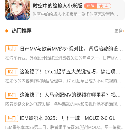
时空中的绘旅人小米版
4
时空中的绘旅人小米版是一款多时空恋爱冒险类手游，主要是以二次元风格为主，采用了精致且拥有日系风格的游戏画面。游戏集结了剧情恋爱的玩法+传统的卡牌收集，再结合上精彩的游戏剧情，绝对可以给玩家们最为舒适的
热门推荐
更多
+
日产MV与欧美MV的外观对比，背后暗藏的设计思路竟然是这样！
热门
在汽车行业，外观设计始终是消费者关注的焦点之一。日产MV（Microvan）与欧美市场的微型车，虽然功能和定位相似，但它们的外观设计却有着鲜明的区别。很多人可能已经注意到，日产MV的造型与欧美MV在细
这波稳了！17.c1起草五大关键技巧，搞定项目绝对无压力！
热门
在如今的内容创作和项目管理中，17 c1起草已成为不可忽视的一项技能，尤其是对于那些从事高效工作的专业人士来说。掌握17 c1起草的核心技巧，不仅能够帮助你提升工作效率，还能让你在各种项目中脱颖而出。
这波稳了！人马杂配MV的视频在哪里看？揭秘背后藏不住的神秘宝藏！
热门
随着网络文化的飞速发展，各种新颖的MV和影视作品不断涌现，其中不乏一些引起广泛讨论和疯狂追捧的作品。最近，人马杂配这一MV成为了不少网友热议的焦点，它的独特风格、奇特的剪辑方式和鲜明的情感表达让人一时
IEM墨尔本 2025：再下一城！MOUZ 2-0 GL
热门
IEM墨尔本2025第二日，胜者组半决赛GL迎战MOUZ。图一炼狱小镇，小吉米的爆炸火力加持兜底能力，成功拿下对手选图。来到核子危机，神REZ上线先拿赛点，加时赛中的老鼠一扫颓势击败对手。IEM 墨尔