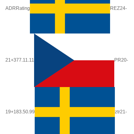
ADRRating
REZ24-
21+377.11.11
PR20-
19+183.50.99
ztr21-