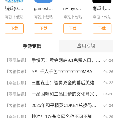
猎妖(0.05折2K代金畅享版)
gamestoday手机版安卓版
nPlayer播放器下载
南瓜电影app下载
零氪下载站
零氪下载站
零氪下载站
零氪下载站
下载
下载
下载
下载
应用专辑
手游专辑
手慢无！黄金网站9.1免费入口，揭秘这波稳了的福利！
【零氪快讯】
04-24
YSL千人千色T9T9T9T9T9MBA！揭秘背后的设计秘密，难怪网友都在疯传！
【零氪快讯】
04-26
三国谋士：智勇双全的幕后英雄
【零氪快讯】
04-22
一品国精和二品国精的文化意义！为何他们如此独特？你绝对不知道的深层背景
【零氪快讯】
04-26
2025年和平精英CDKEY兑换码领取方法及使用技巧
【零氪快讯】
04-24
快冲！17c永久网名你不可不知的3大秘诀！| 成为网名大神的终极指南
【零氪快讯】
04-29