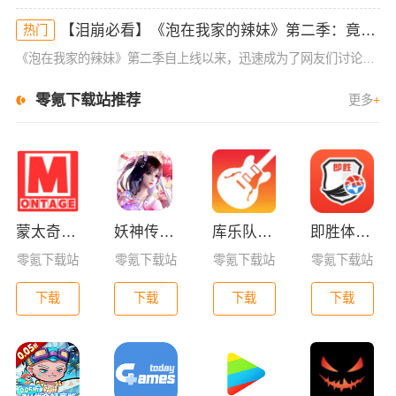
【泪崩必看】《泡在我家的辣妹》第二季：竟然藏了这些超感人细节！
热门
《泡在我家的辣妹》第二季自上线以来，迅速成为了网友们讨论的焦点。作为一部轻松幽默又充满温情的作品，它不仅仅满足了大家对浪漫爱情的期待，还在细节之处挖掘了深刻的情感内涵。尤其是第二季的剧情发展，不仅让人
零氪下载站推荐
更多
+
蒙太奇影视2025最新版本下载
妖神传GM版
库乐队app官方版下载
即胜体育官方版
零氪下载站
零氪下载站
零氪下载站
零氪下载站
下载
下载
下载
下载