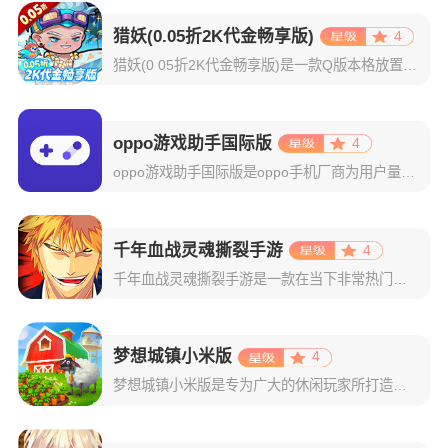
猎妖(0.05折2K代金畅享版)
4
猎妖(0 05折2K代金畅享版)是一款Q版本格放置玩法手游，既有乐趣推图，挂机后也有丰厚收益，轻松放置，佛系游戏；多位不同职业和技能的英雄登场，组建和培养阵容有一定策略性；有多种偏单机的玩法，探索迷宫
oppo游戏助手国际版
4
oppo游戏助手国际版是oppo手机厂商为用户量身打造的一款游戏性能优化工具。其将你设备中的所有游戏自动集中分类，轻松实现一键启动与集中管理，彻底告别混乱桌面和频繁切换的烦恼。在游戏开启的那一刻，系统
千年血战灵魂撕裂手游
4
千年血战灵魂撕裂手游是一款在当下非常热门的二次元动作格斗游戏，取材自日本人气动漫死神BLEACH，配合高还原度的人设和游戏场景，为玩家呈现出一个真实完整的死神世界。而且里面的操作玩法更是特别的适应于我
梦想城镇小米版
4
梦想城镇小米版是专为广大的休闲玩家所打造的一款小镇经营类游戏，该版本支持玩家使用小米账号一键登录，登录成功后即可领取海量专属礼包。游戏玩法自由，每一位玩家都将在这里体验到不一样的感觉！梦想城镇游戏以经