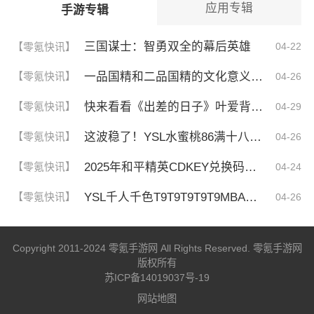
应用专辑
手游专辑
三国谋士：智勇双全的幕后英雄
【零氪快讯】
04-22
一品国精和二品国精的文化意义！为何他们如此独特？你绝对不知道的深层背景
【零氪快讯】
04-26
快来看看《出差的日子》叶爱背后的深刻故事！竟然让人泪崩的原因
【零氪快讯】
04-29
这波稳了！YSL水蜜桃86满十八和88区别，背后暗藏的秘密你知道吗？
【零氪快讯】
04-26
2025年和平精英CDKEY兑换码领取方法及使用技巧
【零氪快讯】
04-24
YSL千人千色T9T9T9T9T9MBA！揭秘背后的设计秘密，难怪网友都在疯传！
【零氪快讯】
04-26
Copyright 2011-2024 零氪手游网 All Rights Reserved. 零氪手游网
版权所有
苏ICP备14019037号-19
网站地图