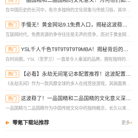
一品国精和二品国精的文化意义！为何他们如此独特？你绝对不知道的深层背景
热门
在中国历史的长河中，有许多独特的文化现象与传统习俗，其中一品国精和二品国精是备受关注的两个名词。这两个词语，乍一听似乎带有一些神秘色彩，很多人对它们的具体含义知之甚少。但其实，这两者不仅仅代表着某种官
手慢无！黄金网站9.1免费入口，揭秘这波稳了的福利！
热门
互联网时代，免费资源的争夺往往是无声的竞争，而对于黄金网站9 1免费入口的火爆，许多小伙伴早已按耐不住。“这波稳了”是如今的热门热梗，人人都在争相抢占这个免费的福利。本文将深度揭秘黄金网站9 1免费入
YSL千人千色T9T9T9T9T9MBA！揭秘背后的设计秘密，难怪网友都在疯传！
热门
在时尚圈，YSL（圣罗兰）一直是令人垂涎的品牌，拥有独特的设计理念和精湛的工艺。而最近，“YSL千人千色T9T9T9T9T9MBA”这款产品，不仅成为了社交媒体的热议话题，更是引发了无数时尚迷的疯狂追
【必看】永劫无间笔记本配置推荐！这波配置让你秒杀全场，手慢无！
热门
《永劫无间》作为一款风靡全球的多人在线竞技游戏，其画面表现力和战斗快感都让无数玩家欲罢不能。为了确保玩家能在游戏中获得最佳的体验，选择合适的电脑配置至关重要。如果你的设备性能不足，可能会面临掉帧、卡顿
这波稳了！一品国精和二品国精的文化意义深度解析！谁懂啊
热门
一品国精与二品国精作为中国传统文化中的独特概念，长久以来在人们的认知中扮演着重要角色。随着历史的推移，社会各界对这些身份和阶层的理解也逐渐发生了变化。今天，我们就来深度剖析一品国精和二品国精的文化意义
零氪下载站推荐
更多
+