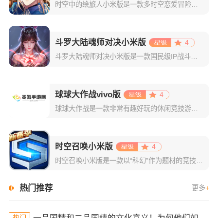
时空中的绘旅人小米版是一款多时空恋爱冒险类手游，主要是以二次元风格为主，采用了精致且拥有日系风格的游戏画面。游戏集结了剧情恋爱的玩法+传统的卡牌收集，再结合上精彩的游戏剧情，绝对可以给玩家们最为舒适的
斗罗大陆魂师对决小米版
4
斗罗大陆魂师对决小米版是一款国民级IP战斗手游，画面品质也很出色，基本还原了动漫中的各种人物设定和场景建模，技能特效也十分精彩，为玩家提供了沉浸式的游戏体验。在游戏中，玩家可以跟随史莱克学院的培训，一
球球大作战vivo版
4
球球大作战是一款非常有趣好玩的休闲竞技游戏，游戏以玩家间的实时互动PK为设计宗旨，通过简单的规则将玩家操作直接转化为游戏策略，体验智谋碰撞的战斗乐趣。在这个球球的世界里，每个人都化身为一颗独特的球球，
时空召唤小米版
4
时空召唤小米版是一款以“科幻”作为题材的竞技moba手游，该作是以《英雄联盟》作为原型，是以“MOBA对战”作为核心，高度还原了端游中的操作体验，游戏画面设计也是处理的非常精美，整个游戏中的人物角色在
热门推荐
更多
+