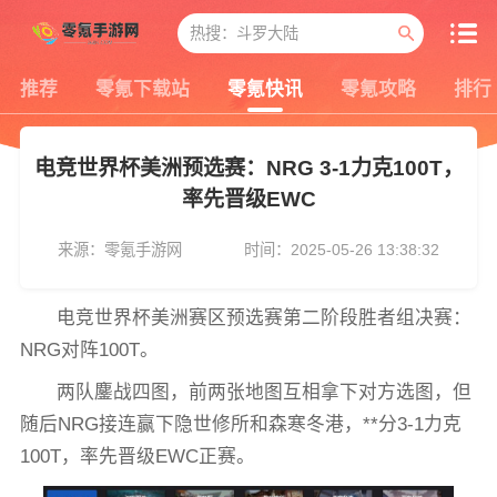
推荐
零氪下载站
零氪快讯
零氪攻略
排行
电竞世界杯美洲预选赛：NRG 3-1力克100T，
率先晋级EWC
来源：零氪手游网
时间：2025-05-26 13:38:32
电竞世界杯美洲赛区预选赛第二阶段胜者组决赛：
NRG对阵100T。
两队鏖战四图，前两张地图互相拿下对方选图，但
随后NRG接连赢下隐世修所和森寒冬港，**分3-1力克
100T，率先晋级EWC正赛。