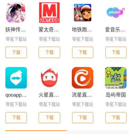
妖神传GM版
蒙太奇影视2025最新版本下载
地铁跑酷全皮肤版
爱音乐app下载免费版
零氪下载站
零氪下载站
零氪下载站
零氪下载站
下载
下载
下载
下载
qooapp安卓版
火星直播2025最新版
流星直播官方版免费下载
岛屿帝国
零氪下载站
零氪下载站
零氪下载站
零氪下载站
下载
下载
下载
下载