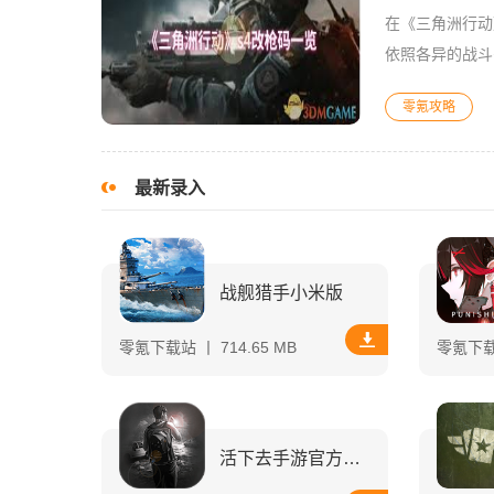
在《三角洲行动
依照各异的战斗
多样，不同的地
零氪攻略
最新录入
战舰猎手小米版
零氪下载站 丨 714.65 MB
零氪下载站
活下去手游官方正版