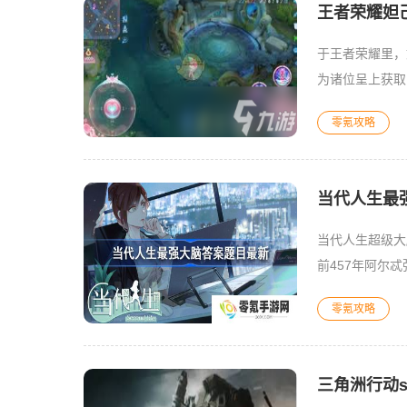
王者荣耀妲
于王者荣耀里，
为诸位呈上获取
女仆咖啡本就以
零氪攻略
当代人生最强
当代人生超级大
前457年阿尔
老：第18王朝
零氪攻略
三角洲行动s