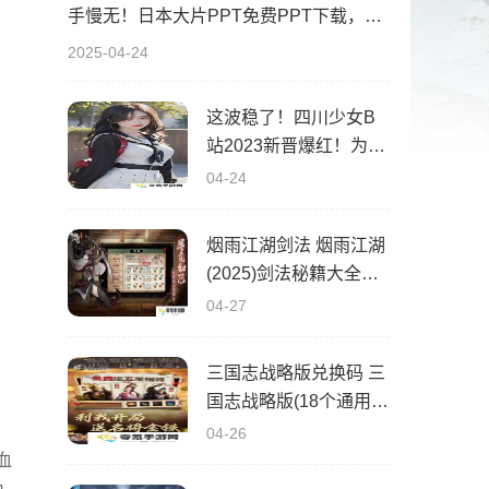
手慢无！日本大片PPT免费PPT下载，这波稳了！速来拿！
2025-04-24
这波稳了！四川少女B
站2023新晋爆红！为什
么她的内容这么吸睛？
04-24
烟雨江湖剑法 烟雨江湖
(2025)剑法秘籍大全获
得途径
04-27
三国志战略版兑换码 三
国志战略版(18个通用礼
包)兑换码2025最新有
04-26
效
血