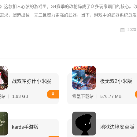
》这款扣人心弦的游戏里，S4赛季的改枪码成了众多玩家瞩目的核心。
需求，塑造出独一无二且威力更强的武器。当下，游戏中的武器系统愈发
图场景和任务类型，对
2023
战双帕弥什小米服
极无双2小米版
 丨 1.93 GB
零氪下载站 丨 576.77 MB
kards手游版
地狱边境安卓版