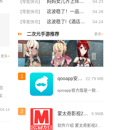
总
妈妈女儿齐上阵！这5大策略让你们关系更亲密，感情升温不可挡！
【零氪快讯】
04-23
这波稳了！一品国精和二品国精的文化意义深度解析！谁懂啊
【零氪快讯】
04-28
这波稳了!《酒店激战》1-5集免费观看中文版，网友疯狂推荐！
【零氪快讯】
04-24
二次元手游推荐
更多
+
更多
+
1
qooapp安卓版
22.79 MB
总
qooapp官方版是一款面向全球的二次元游戏资讯平台，它融合玩家社群、媒体资讯、游戏商店于一体，旨在汇聚全球热爱ACG的玩家，为他们创造有趣有爱有价值的产品和服务。为二次元游戏爱好者提供上万款游戏下载
军总
-04-14
2
蒙太奇影视2025最新版本下载
9.9MB
软件介绍 蒙太奇影视2025最新版本是一款全面升级的追剧看片软件。它整合了好多不同平台的影视资源，让我们不