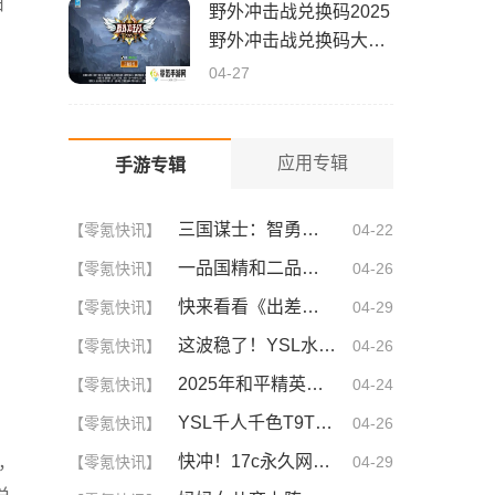
旧
野外冲击战兑换码2025
野外冲击战兑换码大全
(真实有效)
04-27
应用专辑
手游专辑
三国谋士：智勇双全的幕后英雄
【零氪快讯】
04-22
一品国精和二品国精的文化意义！为何他们如此独特？你绝对不知道的深层背景
【零氪快讯】
04-26
快来看看《出差的日子》叶爱背后的深刻故事！竟然让人泪崩的原因
【零氪快讯】
04-29
这波稳了！YSL水蜜桃86满十八和88区别，背后暗藏的秘密你知道吗？
【零氪快讯】
04-26
2025年和平精英CDKEY兑换码领取方法及使用技巧
【零氪快讯】
04-24
YSL千人千色T9T9T9T9T9MBA！揭秘背后的设计秘密，难怪网友都在疯传！
【零氪快讯】
04-26
快冲！17c永久网名你不可不知的3大秘诀！| 成为网名大神的终极指南
，
【零氪快讯】
04-29