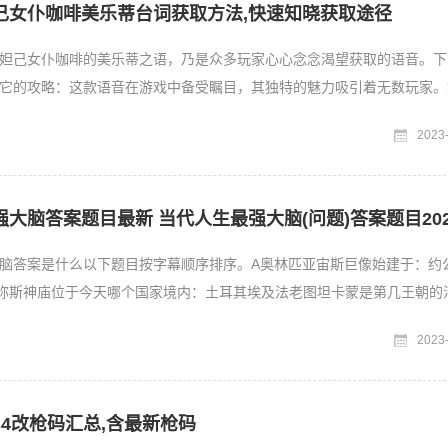
己女仆咖啡美乐蒂台词获取方法,快速知晓获取途径
妲己女仆咖啡的美乐蒂之语，乃是众多玩家心心念念渴望获取的语音。下
它的攻略：这款语音在游戏中备受瞩目，其独特的魅力吸引着无数玩家。
可爱形象深受喜爱，搭配
2023
大脑答案题目最新 当代人生最强大脑(问题)答案题目202
脑答案是什么以下题目按字幕顺序排序。A奥林匹亚宙斯巨像始建于：约
忒弥斯神庙位于今天哪个国家境内：土耳其埃及法老图坦卡蒙是第几王朝的
B巴比伦空中花园为谁而
2023
4改枪码汇总,含最新枪码