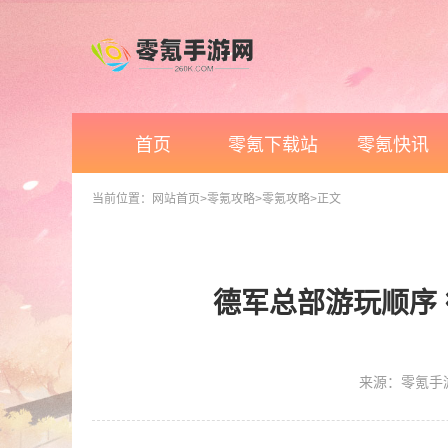
首页
零氪下载站
零氪快讯
当前位置：
网站首页
>零氪攻略
>零氪攻略
>正文
德军总部游玩顺序
来源：零氪手