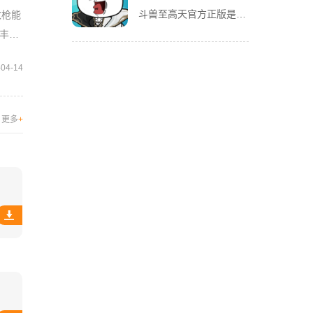
斗兽至高天官方正版是一款风格独特的放置养成卡牌手游，以魔性搞怪的熊猫头表情包角色为亮点，赋予战斗更多趣味。玩家将化身魂兽召唤师，收集各类强力魂兽，通过吞噬与进化，不断提升战力，解锁更强形态。除了趣味养
改枪能
丰富
-04-14
更多
+