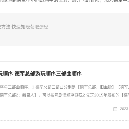
能体验到德军在不同战场中的体验，展开你的冒险，加入德军中
方法,快速知晓获取途径
玩顺序 德军总部游玩顺序三部曲顺序
序与三部曲顺序：1 德军总部三部曲分别是【德军总部：旧血脉】【德军
德军总部2：新巨人】，可以按照剧情顺序游玩2 先玩2015年发布的【德
接着玩2014
2023