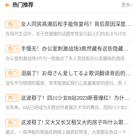
热门推荐
更多
+
女人同房高潮后松手能恢复吗？背后原因深度分析！
热门
在现代生活中，关于性健康的话题常常会引起人们的关注与讨论，尤其是女性在同房时的体验与生理反应。很多女性可能在性生活中经历过高潮后的松手现象，但有时候会担心这种状态是否能恢复。今天，我们就来深入探讨一下
手慢无！办公室刺激战场3竟然藏有这些隐藏技巧！谁懂啊
热门
办公室刺激战场3作为一款融合了多人竞技和办公室趣味的游戏，一直以来都吸引着大批玩家的热烈关注。然而，很多玩家在初入这款游戏时，常常会被复杂的操作和激烈的竞争环境所困扰，尤其是如何在短短的游戏时间里获得
泪崩了！お母さん爱してるよ歌词翻译背后的深情秘密！你可能从未注意到的细节
热门
音乐作为情感的载体，常常能激起我们心底最柔软的部分。而《お母さん爱してるよ》这首歌，无疑是许多人情感的出口。它简单却直击内心的歌词，承载着浓浓的亲情与爱的传递。这首歌的歌词翻译，也给我们带来了一些新的
这波稳了！四川少女B站2023新晋爆红！为什么她的内容这么吸睛？
热门
近年来，B站已经成为无数创作者展示才华的舞台，而四川少女2023年在B站的爆红，让人不禁好奇：她究竟有什么与众不同的地方？作为一位拥有大量粉丝和高曝光率的内容创作者，四川少女的成功并非偶然。她凭借其独
这波稳了! 又大又长又租又大的房子叫什么歌？背后真相曝光！
热门
最近，一首神秘的歌曲在网络上被疯狂转发，大家都在热议一个问题：“又大又长又租又大的房子叫什么歌？”这首歌不仅因为歌词内容引发了大家的好奇，而且背后隐藏着不为人知的故事。今天，我们就来解密这首歌的来龙去