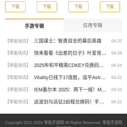
下载
下载
下载
下载
应用专辑
手游专辑
三国谋士：智勇双全的幕后英雄
【零氪快讯】
04-22
快来看看《出差的日子》叶爱背后的深刻故事！竟然让人泪崩的原因
【零氪快讯】
04-29
2025年和平精英CDKEY兑换码领取方法及使用技巧
【零氪快讯】
04-24
Vitality已线下17连胜，追平Astralis并列第三
【零氪快讯】
04-22
IEM墨尔本 2025：再下一城！MOUZ 2-0 GL
【零氪快讯】
04-22
这波剑与远征2启程兑换码！手慢无，速存！
【零氪快讯】
04-22
Copyright 2011-2024 零氪手游网 All Rights Reserved. 零氪手游网