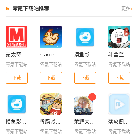
零氪下载站推荐
更多
+
蒙太奇影视2025最新版本下载
stardew valley手机版
摸鱼影视app官方版下载安装
斗兽至高天
零氪下载站
零氪下载站
零氪下载站
零氪下载站
下载
下载
下载
下载
摸鱼影视app最新版下载
香肠派对亚服
荣耀大天使手游
落攻阁影视官方版下载
零氪下载站
零氪下载站
零氪下载站
零氪下载站