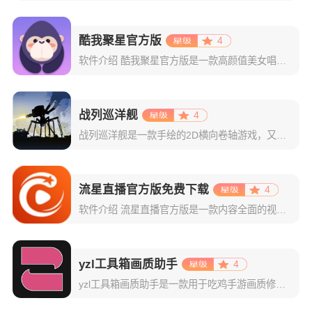
酷我聚星官方版
4
软件介绍 酷我聚星官方版是一款高颜值美女唱歌直播平台，有着多位声音优美的主播为你演唱多首热门歌曲，无论是画
战列巡洋舰
4
战列巡洋舰是一款手绘的2D横向卷轴游戏，又叫战巡大作战，Battlecruisers，背景设定在22世纪，当时地球被不断上升的海平面淹没，敌人争夺后退的土地，建造、制定战略、攻击和防御以征服你的军事敌
流星直播官方版免费下载
4
软件介绍 流星直播官方版是一款内容全面的视频直播软件，能够给广大观众带来极具观赏性的直播资源，登录主界面即
yzl工具箱画质助手
4
yzl工具箱画质助手是一款用于吃鸡手游画质修改的神器。国际服、国服、韩服、欧美服等不同版本吃鸡手游都可以使用亚洲龙画质助手进行修改画质、帧数、音质、游戏显示比例等数值，轻松高效解决游戏闪退，延时，卡顿