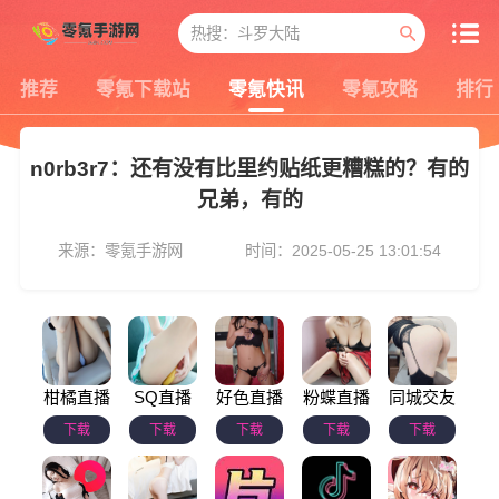
推荐
零氪下载站
零氪快讯
零氪攻略
排行
n0rb3r7：还有没有比里约贴纸更糟糕的？有的
兄弟，有的
来源：零氪手游网
时间：2025-05-25 13:01:54
柑橘直播
SQ直播
好色直播
粉蝶直播
同城交友
下载
下载
下载
下载
下载