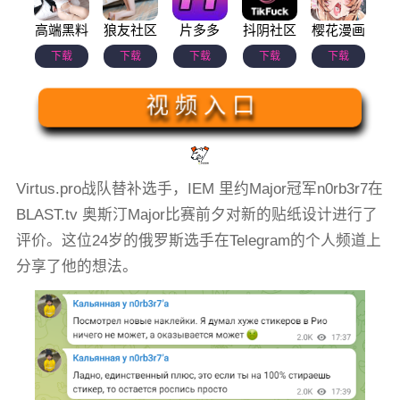
高端黑料
狼友社区
片多多
抖阴社区
樱花漫画
下载
下载
下载
下载
下载
视 频 入 口
Virtus.pro战队替补选手，IEM 里约Major冠军n0rb3r7在
BLAST.tv 奥斯汀Major比赛前夕对新的贴纸设计进行了
评价。这位24岁的俄罗斯选手在Telegram的个人频道上
分享了他的想法。