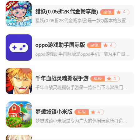
猎妖(0.05折2K代金畅享版)
4
猎妖(0 05折2K代金畅享版)是一款Q版本格放置玩法手游，既有乐趣推图，挂机后也有丰厚收益，轻松放置，佛系游戏；多位不同职业和技能的英雄登场，组建和培养阵容有一定策略性；有多种偏单机的玩法，探索迷宫
oppo游戏助手国际版
4
oppo游戏助手国际版是oppo手机厂商为用户量身打造的一款游戏性能优化工具。其将你设备中的所有游戏自动集中分类，轻松实现一键启动与集中管理，彻底告别混乱桌面和频繁切换的烦恼。在游戏开启的那一刻，系统
千年血战灵魂撕裂手游
4
千年血战灵魂撕裂手游是一款在当下非常热门的二次元动作格斗游戏，取材自日本人气动漫死神BLEACH，配合高还原度的人设和游戏场景，为玩家呈现出一个真实完整的死神世界。而且里面的操作玩法更是特别的适应于我
梦想城镇小米版
4
梦想城镇小米版是专为广大的休闲玩家所打造的一款小镇经营类游戏，该版本支持玩家使用小米账号一键登录，登录成功后即可领取海量专属礼包。游戏玩法自由，每一位玩家都将在这里体验到不一样的感觉！梦想城镇游戏以经