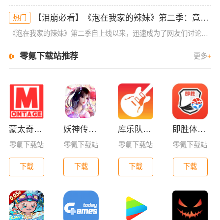
【泪崩必看】《泡在我家的辣妹》第二季：竟然藏了这些超感人细节！
热门
《泡在我家的辣妹》第二季自上线以来，迅速成为了网友们讨论的焦点。作为一部轻松幽默又充满温情的作品，它不仅仅满足了大家对浪漫爱情的期待，还在细节之处挖掘了深刻的情感内涵。尤其是第二季的剧情发展，不仅让人
零氪下载站推荐
更多
+
蒙太奇影视2025最新版本下载
妖神传GM版
库乐队app官方版下载
即胜体育官方版
零氪下载站
零氪下载站
零氪下载站
零氪下载站
下载
下载
下载
下载