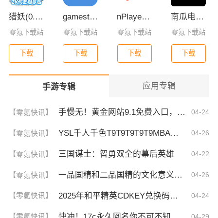
猎妖(0.05折2K代金畅享版)
gamestoday手机版安卓版
nPlayer播放器下载
南瓜电影app下载
零氪下载站
零氪下载站
零氪下载站
零氪下载站
下载
下载
下载
下载
应用专辑
手游专辑
手慢无！黄金网站9.1免费入口，揭秘这波稳了的福利！
【零氪快讯】
04-24
YSL千人千色T9T9T9T9T9MBA！揭秘背后的设计秘密，难怪网友都在疯传！
【零氪快讯】
04-26
三国谋士：智勇双全的幕后英雄
【零氪快讯】
04-22
一品国精和二品国精的文化意义！为何他们如此独特？你绝对不知道的深层背景
【零氪快讯】
04-26
2025年和平精英CDKEY兑换码领取方法及使用技巧
【零氪快讯】
04-24
快冲！17c永久网名你不可不知的3大秘诀！| 成为网名大神的终极指南
【零氪快讯】
04-29