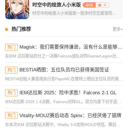
时空中的绘旅人小米版
4
时空中的绘旅人小米版是一款多时空恋爱冒险类手游，主要是以二次元风格为主，采用了精致且拥有日系风格的游戏画面。游戏集结了剧情恋爱的玩法+传统的卡牌收集，再结合上精彩的游戏剧情，绝对可以给玩家们最为舒适的
热门推荐
更多
+
Magisk：我们需要保持谦逊，没有什么是能够轻松获得的
热门
在IEM 达拉斯站四分之一决赛Falcons战队对阵GamerLegion比赛前，Falcons步枪手Magisk接受了赛前采访，谈到了关于小组赛胜者组决赛不敌MOUZ的原因，以及对本次赛事的期望。关
BESTIA晒图：五位队员均已获得美国签证
热门
BESTIA创始人兼首席执行官PapoMC在推特上晒出五位队员的美签页面并表示： "正如我们一贯强调的，我们已备妥签证，随时可以参赛。 "5月22日，BLAST官方宣布将由Legacy战队顶替当时签证并未
IEM达拉斯 2025：险中求胜！Falcons 2-1 GL
热门
IEM达拉斯 2025 1 4决赛，Falcons对阵GL。双方均拿下对手选图，来到图三，沉寂了一整个图二的NiKo找到状态帮助队伍在防守端拿下领先分数，TeSeS也成为了队伍第二火力输出点，频频拿下
Vitality-MOUZ赛后动态 Spinx：已经厌倦了银牌
热门
在本次IEM 达拉斯站决赛中，Vitality 3-0击败MOUZ夺冠。赛后双方选手们在社交平台上分享了自己的赛后感受。Robin Kool | ropz：IEM 达拉斯站冠军，能在这支队伍里真的很愉