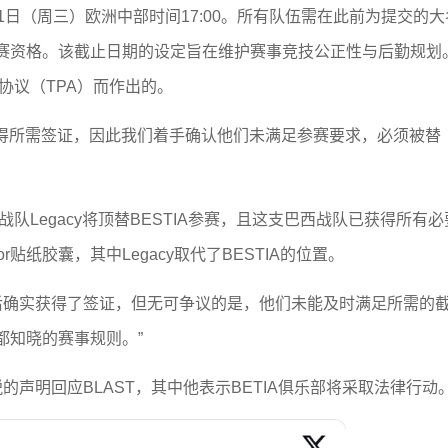
1日（周三）欧洲中部时间17:00。所有队伍需在此前为提交的大
赛资格。该截止日期的设定旨在维护赛事竞技公正性与后勤规划。
协议（TPA）而作出的。
未获得所需签证，因此我们着手确认他们未满足参赛要求，必须被替
名战队Legacy将顶替BESTIA参赛，且这支巴西战队已获得所有必
r贴纸胶囊，其中Legacy取代了BESTIA的位置。
随后确实获得了签证，但无可争议的是，他们未能及时满足所需的
都知晓的赛事规则。”
尖锐的声明回应BLAST，其中他表示BETIA俱乐部将采取法律行动