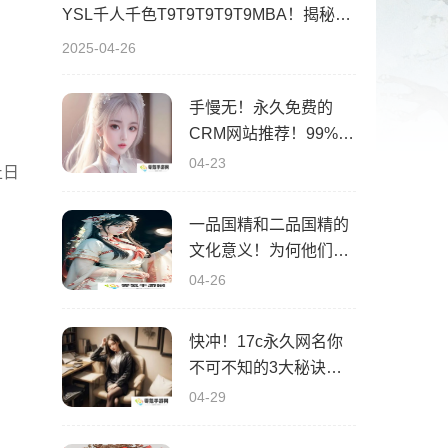
YSL千人千色T9T9T9T9T9MBA！揭秘背后的设计秘密，难怪网友都在疯传！
2025-04-26
手慢无！永久免费的
CRM网站推荐！99%的
人都不知道的隐藏宝
04-23
止日
藏！
一品国精和二品国精的
文化意义！为何他们如
此独特？你绝对不知道
04-26
的深层背景
快冲！17c永久网名你
不可不知的3大秘诀！|
成为网名大神的终极指
04-29
南