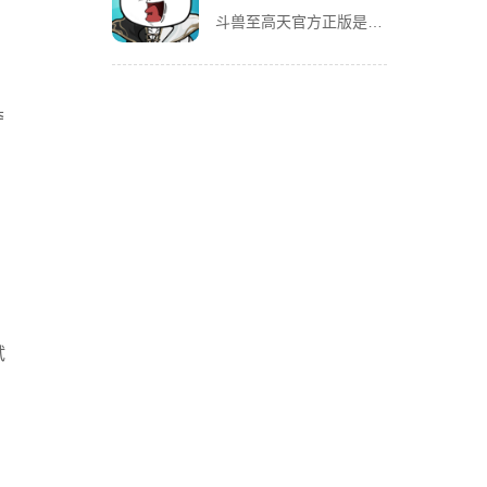
斗兽至高天官方正版是一款风格独特的放置养成卡牌手游，以魔性搞怪的熊猫头表情包角色为亮点，赋予战斗更多趣味。玩家将化身魂兽召唤师，收集各类强力魂兽，通过吞噬与进化，不断提升战力，解锁更强形态。除了趣味养
夺
试