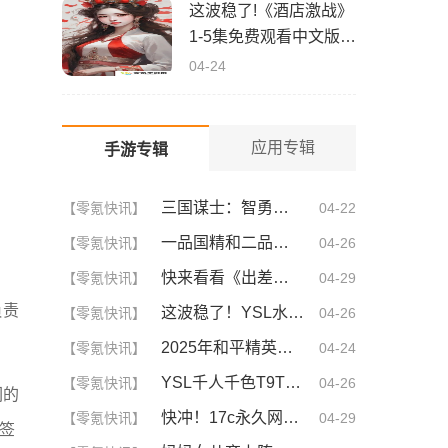
这波稳了!《酒店激战》
1-5集免费观看中文版，
网友疯狂推荐！
04-24
应用专辑
手游专辑
三国谋士：智勇双全的幕后英雄
【零氪快讯】
04-22
一品国精和二品国精的文化意义！为何他们如此独特？你绝对不知道的深层背景
【零氪快讯】
04-26
快来看看《出差的日子》叶爱背后的深刻故事！竟然让人泪崩的原因
【零氪快讯】
04-29
负责
这波稳了！YSL水蜜桃86满十八和88区别，背后暗藏的秘密你知道吗？
【零氪快讯】
04-26
2025年和平精英CDKEY兑换码领取方法及使用技巧
【零氪快讯】
04-24
YSL千人千色T9T9T9T9T9MBA！揭秘背后的设计秘密，难怪网友都在疯传！
【零氪快讯】
04-26
们的
快冲！17c永久网名你不可不知的3大秘诀！| 成为网名大神的终极指南
【零氪快讯】
04-29
决签