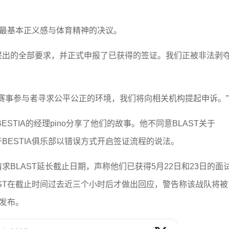
背最基本正义感与体育精神的决议。
方提出的全部要求，并正式申报了已获得的签证。我们正被非法剥
赛事参与者寻求公平公正的环境，我们将向相关机构提起申诉。”
，BESTIA的经理pino分享了他们的故事。他不同意BLAST关于
于BESTIA俱乐部以错误方式开启签证流程的说法。
请求BLAST延长截止日期，声称他们已获得5月22日和23日的面
ST在截止时间过去近三个小时后才做出回应，警告称该战队将被
内发布。