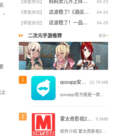
妈妈女儿齐上阵！这5大策略让你们关系更亲密，感情升温不可挡！
【零氪快讯】
04-23
名
这波稳了!《酒店激战》1-5集免费观看中文版，网友疯狂推荐！
【零氪快讯】
04-24
”
这波稳了！一品国精和二品国精的文化意义深度解析！谁懂啊
【零氪快讯】
04-28
二次元手游推荐
更多
+
要
1
qooapp安卓版
22.79 MB
截止
qooapp官方版是一款面向全球的二次元游戏资讯平台，它融合玩家社群、媒体资讯、游戏商店于一体，旨在汇聚全球热爱ACG的玩家，为他们创造有趣有爱有价值的产品和服务。为二次元游戏爱好者提供上万款游戏下载
2
。
蒙太奇影视2025最新版本下载
9.9MB
软件介绍 蒙太奇影视2025最新版本是一款全面升级的追剧看片软件。它整合了好多不同平台的影视资源，让我们不