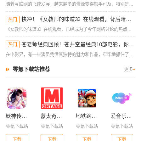
随着互联网的飞速发展，越来越多的资源变得触手可及，特别是在影视、动画等领域，热门内容不断刷新观众的观影体验。今天，我们要分享的内容是关于“日本大片ppt免费ppt”的一些资源，且这些资源并非一般的在线
快冲！《女教师的味道3》在线观看，背后暗藏的秘密你不懂！
热门
《女教师的味道3》在线观看，已经成为了今年网络讨论的热点之一。这部作品从一开始的低调发布，到如今的全民热议，展现了它独特的吸引力。不同于前两部作品，这一季的情节和人物设定更为复杂，也更加引发了观众的好
苍老师经典回顾！苍井空最经典10部电影，你看过哪几部？
热门
在电影界，有一些演员凭借其独特的魅力和作品，牢牢地抓住了观众的目光。苍井空，作为日本电影行业的代表性人物之一，其经典作品不仅在国内外引起了广泛关注，也塑造了她在电影史上的重要地位。今天，我们将带你一起
零氪下载站推荐
更多
+
妖神传GM版
蒙太奇影视2025最新版本下载
地铁跑酷全皮肤版
爱音乐app下载免费版
零氪下载站
零氪下载站
零氪下载站
零氪下载站
下载
下载
下载
下载