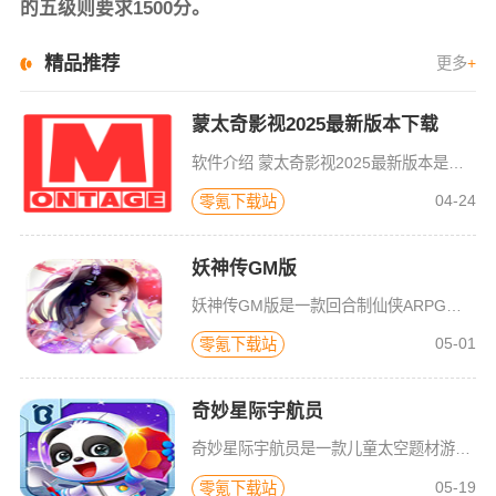
的五级则要求1500分。
精品推荐
更多
+
蒙太奇影视2025最新版本下载
软件介绍 蒙太奇影视2025最新版本是一款全面升级的追剧看片软件。它整合了好多不同平台的影视资源，让我们不
04-24
零氪下载站
妖神传GM版
妖神传GM版是一款回合制仙侠ARPG游戏，游戏画风可爱Q萌，建模也非常精致。虽是一款回合制游戏，但是在游戏局外，玩家可以自由的在辽阔的地图内玩耍探索，3D全景视角，不放过每一个风景。更有可爱的骑宠供玩
05-01
零氪下载站
奇妙星际宇航员
奇妙星际宇航员是一款儿童太空题材游戏，太空是什么样子？宇航员在空间站如何生活？小朋友们一定很好奇，游戏中包含了很多关于宇宙的百科知识，配合小游戏的玩法，可以让宝宝们在一遍玩耍中学习关于神秘宇宙的知识，
05-19
零氪下载站