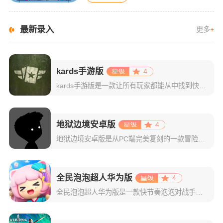
最新录入
更多
+
kards手游版
4
kards手游版是一款让所有玩家都能从中找到快乐的二战题材的策略类数字卡牌游戏。kards将传统的收集类卡牌游戏的游戏方式与真实的战场策略和传统战略游戏启发产生的创新机制完美结合。运筹帷幄，与其他玩家
地狱边境安卓版
4
地狱边境安卓版是从PC端完美复刻的一款冒险解谜游戏，该游戏以黑白画风为主，为玩家渲染出恐怖刺激的游戏环境。同时游戏背景音乐会随场景变化而改变，漆黑剪影的主角以及敌人让你仿佛身临其境一般，并且还巧妙地将
全民泡泡超人华为版
4
全民泡泡超人华为版是一款快节奏泡泡对战手游，游戏致力于还原经典的泡泡对战玩法，并且在此基础上还新增了排位模式、跑酷竞速、Partygame、抽盲盒等趣味玩法，让玩家不仅能回忆童年的乐趣也能得到更多新颖