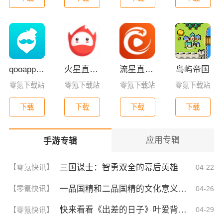
qooapp安卓版
火星直播2025最新版
流星直播官方版免费下载
岛屿帝国
零氪下载站
零氪下载站
零氪下载站
零氪下载站
下载
下载
下载
下载
应用专辑
手游专辑
三国谋士：智勇双全的幕后英雄
【零氪快讯】
04-22
一品国精和二品国精的文化意义！为何他们如此独特？你绝对不知道的深层背景
【零氪快讯】
04-26
快来看看《出差的日子》叶爱背后的深刻故事！竟然让人泪崩的原因
【零氪快讯】
04-29