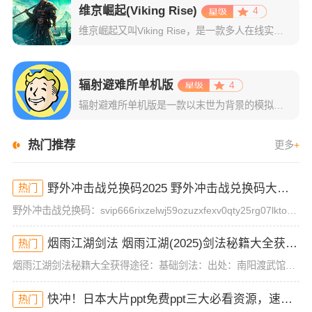
维京崛起(Viking Rise)
4
维京崛起又叫Viking Rise，是一款多人在线实时战争策略游戏，在这里，你将化身为维京部落的领袖，带领族人踏上开拓新大陆的征程。面对未知生物的威胁和其他玩家的竞争，你需要智慧与勇气并存，通过资源掠
辐射避难所单机版
4
辐射避难所单机版是一款以末世为背景的模拟经营策略手游。辐射避难所与以往的辐射系列作品都同样采用核战争后的末世废土背景。而在战争爆发前，政府已预料到这一毁灭性战争的到来，建立了 122 个避难所，每个避
热门推荐
更多
+
野外冲击战兑换码2025 野外冲击战兑换码大全(真实有效)
热门
野外冲击战兑换码：svip666rixzelwj59ozuzxfexv0qty25rg07lktorm12mog兑换方式：1、首先玩家需要先完成一场游戏对局，才能进入游戏大厅，然后点击左上角的头像。2
烟雨江湖剑法 烟雨江湖(2025)剑法秘籍大全获得途径
热门
烟雨江湖剑法秘籍大全获得途径：基础剑法：出处：南阳渡武馆品阶：基础武学描述：基础剑法历来是初入江湖的侠士们都会修炼的一套入门剑法，虽然威力不强但胜在简单易学，毫不花哨。第十重(攻击120 招架120)
快冲！日本大片ppt免费ppt三大必看资源，速来抢！
热门