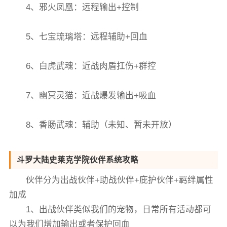
4、邪火凤凰：远程输出+控制
5、七宝琉璃塔：远程辅助+回血
6、白虎武魂：近战肉盾扛伤+群控
7、幽冥灵猫：近战爆发输出+吸血
8、香肠武魂：辅助（未知、暂未开放）
斗罗大陆史莱克学院伙伴系统攻略
伙伴分为出战伙伴+助战伙伴+庇护伙伴+羁绊属性
加成
1、出战伙伴类似我们的宠物，日常所有活动都可
以为我们增加输出或者保护回血