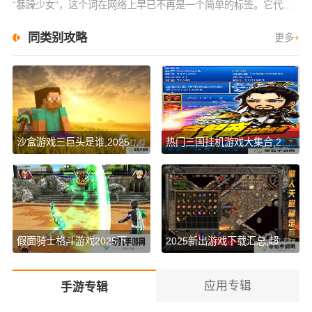
“暴躁少女”，这个词在网络上早已不再是一个简单的标签。它代表了年轻一代复杂的情感状态和心理表现。对于很多十九岁的少女来说，成长过程中充满了压力和挑战。而最近，一位十九岁暴躁少女在CSGO游戏中的表现引
同类别攻略
更多
+
沙盒游戏三巨头是谁,2025热门沙盒手游推荐
热门三国挂机游戏大集合,2025盘点好玩之作
假面骑士格斗游戏2025下载,含优质游戏大全
2025新出游戏下载汇总,超全分享
应用专辑
手游专辑