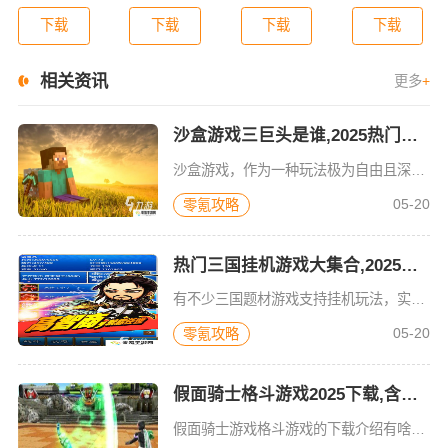
下载
下载
下载
下载
相关资讯
更多
+
沙盒游戏三巨头是谁,2025热门沙盒手游推荐
沙盒游戏，作为一种玩法极为自由且深受大众喜爱的游戏类型，备受玩家关注。那沙盒游戏三巨头究竟是哪几款呢？其实，沙盒三巨头指的是《我的世界》《饥荒》以及《泰拉瑞亚》这几款游戏。它们凭借着极高的游戏品质与趣
05-20
零氪攻略
热门三国挂机游戏大集合,2025盘点好玩之作
有不少三国题材游戏支持挂机玩法，实际玩起来趣味性十足。热门三国挂机游戏合集中，玩家能在其中全神贯注战斗，挂机时还可自动获取经验值或资源。游戏围绕三国历史事件展开，玩家可招募诸多三国名将，组建强力阵容。
05-20
零氪攻略
假面骑士格斗游戏2025下载,含优质游戏大全
假面骑士游戏格斗游戏的下载介绍有啥？游戏里的战斗场景视觉冲击力超强，玩家得凭借智慧与勇气，和形形色色的邪恶势力展开扣人心弦的较量。每次出招都力量感十足，每场对决都让人热血澎湃，将特摄剧中经典的战斗氛围