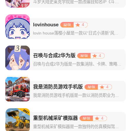
斗罗大陆史莱克学院是一款改编自知名IP《斗罗大陆》的大世界团战MMO手游，游戏深度利用斗罗IP世界观，完美还原了强攻系、敏攻系、辅助系魂师等技能，从5v5副本、10人团本、40v40团战、百人野外BO
lovinhouse
4
lovin house落樱小屋是一款以“日式小清新”风格所打造的独特恋爱养成游戏，玩家们进入游戏后，可以去扮演成为一名女生，接着可以来到一个奇妙的公寓当中，在这座公寓中还住着三名男生和两名女生，分别是
召唤与合成2华为版
4
召唤与合成2华为版是一款集消除、卡牌、策略、解谜、合成等多种特色元素为一体的全新风格策略竞技手游，该版本是华为与官方合作推出的渠道服，妥妥的是为华为用户谋福利：玩家可使用华为账号一键登录，更可领取丰厚
我是消防员游戏手机版
4
我是消防员游戏手机版是一款以消防员职业为主题的模拟手游，在这里，你不仅可以驾驶多种高级消防车辆，更可以执行各类紧张刺激的灭火任务！你的训练从驾驶学习开始，云梯车、水罐车、指挥车……不同车辆都有不同作用
重型机械采矿模拟器
4
重型机械采矿模拟器是一款独特的仿真模拟驾驶手游，想要模拟开运土车、挖掘机、推土机吗？这款游戏就能满足你！矿场里逼真的塔吊、泥浆、挖掘机、货物和混凝土物理表现相当令人印象深刻，让你仿佛置身于现场一般。每