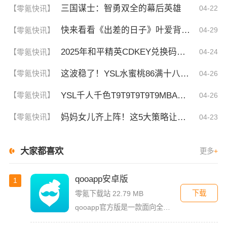
三国谋士：智勇双全的幕后英雄
【零氪快讯】
04-22
快来看看《出差的日子》叶爱背后的深刻故事！竟然让人泪崩的原因
【零氪快讯】
04-29
2025年和平精英CDKEY兑换码领取方法及使用技巧
【零氪快讯】
04-24
这波稳了！YSL水蜜桃86满十八和88区别，背后暗藏的秘密你知道吗？
【零氪快讯】
04-26
YSL千人千色T9T9T9T9T9MBA！揭秘背后的设计秘密，难怪网友都在疯传！
【零氪快讯】
04-26
妈妈女儿齐上阵！这5大策略让你们关系更亲密，感情升温不可挡！
【零氪快讯】
04-23
大家都喜欢
更多
+
qooapp安卓版
1
下载
零氪下载站 22.79 MB
qooapp官方版是一款面向全球的二次元游戏资讯平台，它融合玩家社群、媒体资讯、游戏商店于一体，旨在汇聚全球热爱ACG的玩家，为他们创造有趣有爱有价值的产品和服务。为二次元游戏爱好者提供上万款游戏下载