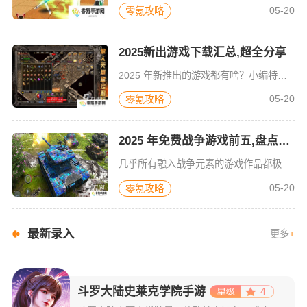
05-20
零氪攻略
2025新出游戏下载汇总,超全分享
2025 年新推出的游戏都有啥？小编特意筛选了 5 款推荐给你。这些游戏构建的世界自由度超高，玩家行动毫无阻碍，能随心所欲前往任何地方。游戏设有打 boss 玩法，不管你是想独自挑战，以犀利操作暴击
05-20
零氪攻略
2025 年免费战争游戏前五,盘点流行高级战争游戏
几乎所有融入战争元素的游戏作品都极具策略性，众多战争游戏的狂热粉丝对高品质的战争手游青睐有加。在这类高级战争游戏里，玩家能够体验到真实的战争场景。那么，当下流行的高级战争游戏前五名究竟是怎样的情况呢？
05-20
零氪攻略
最新录入
更多
+
斗罗大陆史莱克学院手游
4