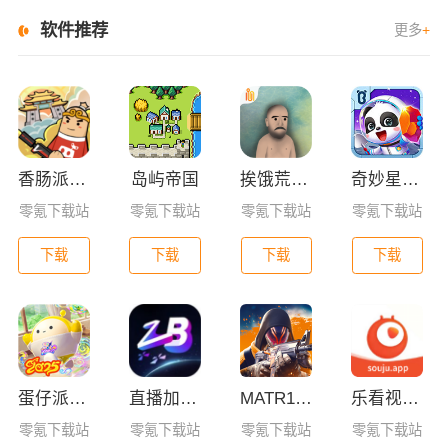
软件推荐
更多
+
香肠派对亚服
岛屿帝国
挨饿荒野联机版
奇妙星际宇航员
零氪下载站
零氪下载站
零氪下载站
零氪下载站
下载
下载
下载
下载
蛋仔派对荣耀渠道服
直播加加软件官方版
MATR1X FIRE
乐看视频app官方下载最新版2025
零氪下载站
零氪下载站
零氪下载站
零氪下载站