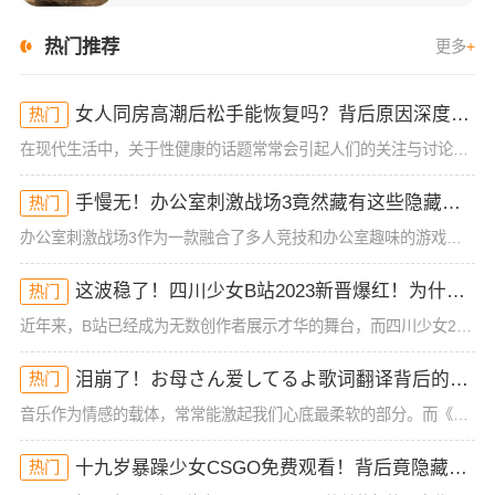
热门推荐
更多
+
女人同房高潮后松手能恢复吗？背后原因深度分析！
热门
在现代生活中，关于性健康的话题常常会引起人们的关注与讨论，尤其是女性在同房时的体验与生理反应。很多女性可能在性生活中经历过高潮后的松手现象，但有时候会担心这种状态是否能恢复。今天，我们就来深入探讨一下
手慢无！办公室刺激战场3竟然藏有这些隐藏技巧！谁懂啊
热门
办公室刺激战场3作为一款融合了多人竞技和办公室趣味的游戏，一直以来都吸引着大批玩家的热烈关注。然而，很多玩家在初入这款游戏时，常常会被复杂的操作和激烈的竞争环境所困扰，尤其是如何在短短的游戏时间里获得
这波稳了！四川少女B站2023新晋爆红！为什么她的内容这么吸睛？
热门
近年来，B站已经成为无数创作者展示才华的舞台，而四川少女2023年在B站的爆红，让人不禁好奇：她究竟有什么与众不同的地方？作为一位拥有大量粉丝和高曝光率的内容创作者，四川少女的成功并非偶然。她凭借其独
泪崩了！お母さん爱してるよ歌词翻译背后的深情秘密！你可能从未注意到的细节
热门
音乐作为情感的载体，常常能激起我们心底最柔软的部分。而《お母さん爱してるよ》这首歌，无疑是许多人情感的出口。它简单却直击内心的歌词，承载着浓浓的亲情与爱的传递。这首歌的歌词翻译，也给我们带来了一些新的
十九岁暴躁少女CSGO免费观看！背后竟隐藏着这些真相！
热门