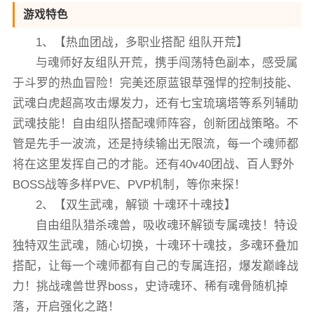
游戏特色
1、【热血团战，多职业搭配 组队开荒】
与魂师好友组队开荒，携手闯荡特色副本，感受属
于斗罗的热血冒险！完美还原蓝银草强悍的控制技能、
武魂白虎超高攻击爆发力，还有七宝琉璃塔等系列辅助
武魂技能！自由组队搭配魂师阵容，创新团战策略。不
管是先手一波流，还是持续输出无限流，每一个魂师都
将在这里发挥自己的才能。还有40v40团战、百人野外
BOSS战等多样PVE、PVP机制，等你来探！
2、【双生武魂，解锁 十魂环十魂技】
自由组队猎杀魂兽，吸收魂环解锁专属魂技！特设
独特双生武魂，随心切换，十魂环十魂技，多魂环叠加
搭配，让每一个魂师都有自己的专属连招，爆发巅峰战
力！挑战魂兽世界boss，史诗魂环、稀有魂骨随机掉
落，开启强化之路！