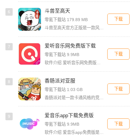
斗兽至高天
6
下载
零氪下载站 179.89 MB
斗兽至高天官方正版是一款风格独特的放置养成卡牌手游，以魔性搞怪的熊猫头表情包角色为亮点，赋予战斗更多趣味。玩家将化身魂兽召唤师，收集各类强力魂兽，通过吞噬与进化，不断提升战力，解锁更强形态。除了趣味养
爱听音乐网免费版下载
7
下载
零氪下载站 9.9MB
软件介绍 爱听音乐网免费版是一款功能强大的歌曲播放软件，无论你是喜欢流行金曲、经典老歌，还是小众独立音乐，
香肠派对亚服
8
下载
零氪下载站 1.03 GB
香肠派对是一款卡通风格的竞技射击类大逃杀游戏，游戏以香肠为主角，玩家可以非常快的轻松上手。香肠派对亚服版本，这个版本和国际服一样，融入了多人联机对战，还支持夺冠吃鸡玩法。玩家在里面将要扮演有趣而可爱的
爱音乐app下载免费版
9
下载
零氪下载站 9.9MB
软件介绍 爱音乐app免费版是一款音乐播放软件，旨在为用户提供高品质的音乐体验。无论是流行音乐、古典乐、摇