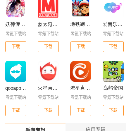
妖神传GM版
蒙太奇影视2025最新版本下载
地铁跑酷全皮肤版
爱音乐app下载免费版
零氪下载站
零氪下载站
零氪下载站
零氪下载站
下载
下载
下载
下载
qooapp安卓版
火星直播2025最新版
流星直播官方版免费下载
岛屿帝国
零氪下载站
零氪下载站
零氪下载站
零氪下载站
下载
下载
下载
下载
应用专辑
手游专辑