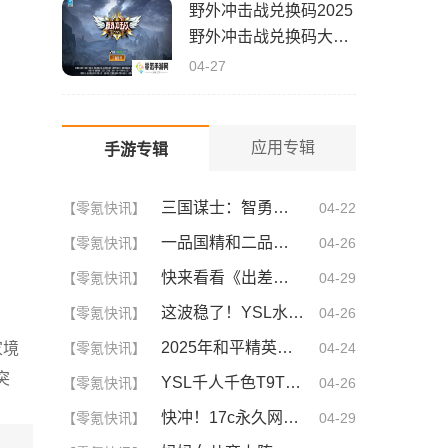
野外冲击战兑换码2025
野外冲击战兑换码大全
(真实有效)
04-27
应用专辑
手游专辑
三国谋士：智勇双全的幕后英雄
【零氪快讯】
04-22
一品国精和二品国精的文化意义！为何他们如此独特？你绝对不知道的深层背景
【零氪快讯】
04-26
快来看看《出差的日子》叶爱背后的深刻故事！竟然让人泪崩的原因
【零氪快讯】
04-29
这波稳了！YSL水蜜桃86满十八和88区别，背后暗藏的秘密你知道吗？
【零氪快讯】
04-26
2025年和平精英CDKEY兑换码领取方法及使用技巧
家境
【零氪快讯】
04-24
突
YSL千人千色T9T9T9T9T9MBA！揭秘背后的设计秘密，难怪网友都在疯传！
【零氪快讯】
04-26
快冲！17c永久网名你不可不知的3大秘诀！| 成为网名大神的终极指南
【零氪快讯】
04-29