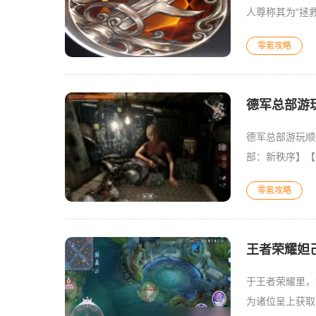
人尊称其为“拯
后，便由小编为
零氪攻略
德军总部游
德军总部游玩顺
部：新秩序】【
部：旧血脉】3 
零氪攻略
王者荣耀妲
于王者荣耀里，
为诸位呈上获取