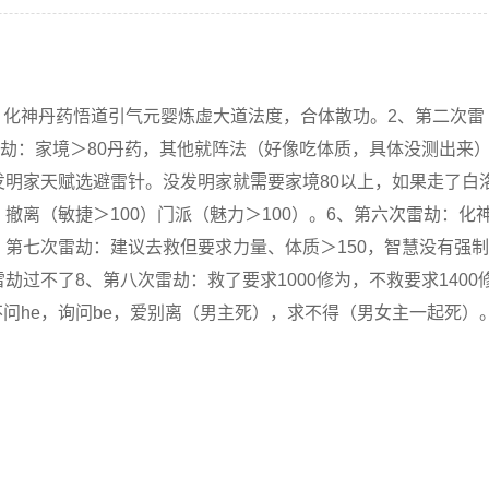
，化神丹药悟道引气元婴炼虚大道法度，合体散功。2、第二次雷
雷劫：家境＞80丹药，其他就阵法（好像吃体质，具体没测出来
发明家天赋选避雷针。没发明家就需要家境80以上，如果走了白
撤离（敏捷＞100）门派（魅力＞100）。6、第六次雷劫：化
、第七次雷劫：建议去救但要求力量、体质＞150，智慧没有强
劫过不了8、第八次雷劫：救了要求1000修为，不救要求1400
问he，询问be，爱别离（男主死），求不得（男女主一起死）