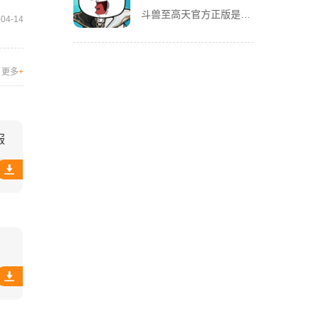
斗兽至高天官方正版是一款风格独特的放置养成卡牌手游，以魔性搞怪的熊猫头表情包角色为亮点，赋予战斗更多趣味。玩家将化身魂兽召唤师，收集各类强力魂兽，通过吞噬与进化，不断提升战力，解锁更强形态。除了趣味养
-04-14
更多
+
服