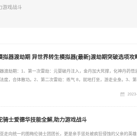
力游戏战斗
模拟器渡劫期 异世界转生模拟器(最新)渡劫期突破选项攻
器渡劫期：1、第一次雷劫：元婴破丹注入，金丹加大死撑，化神丹药悟
法度，合体散功。2、第二次雷劫：练气 8，就地打坐，游走全身。3、
0丹药，其他就阵法
2023
陀骑士爱德华技能全解,助力游戏战斗
亚走向统一的图梅伦骑士团团长，更是亲手惩处被疯狂侵蚀的父亲的英雄