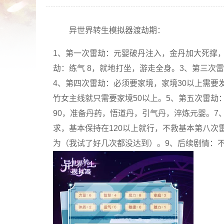
异世界转生模拟器渡劫期：
1、第一次雷劫：元婴破丹注入，金丹加大死撑
劫：练气 8，就地打坐，游走全身。3、第三次
4、第四次雷劫：必须要家境，家境30以上需要
竹女主线就只需要家境50以上。5、第五次雷劫：
90，准备丹药，悟道丹，引气丹，淬炼元婴。7
求，基本保持在120以上就行，不救基本第八次雷
为（我试了好几次都没达到）。9、后续剧情：不