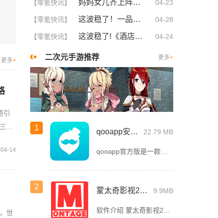
妈妈女儿齐上阵！这5大策略让你们关系更亲密，感情升温不可挡！
【零氪快讯】
04-23
这波稳了！一品国精和二品国精的文化意义深度解析！谁懂啊
【零氪快讯】
04-28
这波稳了!《酒店激战》1-5集免费观看中文版，网友疯狂推荐！
【零氪快讯】
04-24
二次元手游推荐
更多
+
更多
+
略
道引
第三次
1
qooapp安卓版
22.79 MB
-04-14
qooapp官方版是一款面向全球的二次元游戏资讯平台，它融合玩家社群、媒体资讯、游戏商店于一体，旨在汇聚全球热爱ACG的玩家，为他们创造有趣有爱有价值的产品和服务。为二次元游戏爱好者提供上万款游戏下载
2
蒙太奇影视2025最新版本下载
9.9MB
软件介绍 蒙太奇影视2025最新版本是一款全面升级的追剧看片软件。它整合了好多不同平台的影视资源，让我们不
，世