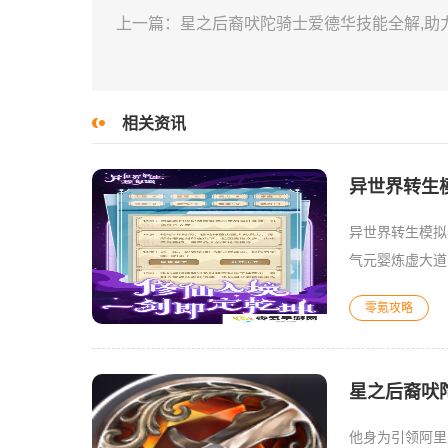
上一篇：星之后裔吠陀骑士爱德华技能全解,助
相关资讯
异世界转生
异世界转生模拟
气元婴炼虚大道
雷劫：家境＞8
零氪攻略
星之后裔吠
他身为引领阿里