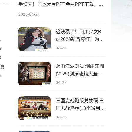
手慢无！日本大片PPT免费PPT下载，这波稳了！速来拿！
2025-04-24
这波稳了！四川少女B
站2023新晋爆红！为什
）。
么她的内容这么吸睛？
04-24
洛
神
烟雨江湖剑法 烟雨江湖
制要
(2025)剑法秘籍大全获
修
得途径
04-27
。
三国志战略版兑换码 三
国志战略版(18个通用礼
包)兑换码2025最新有
04-26
效