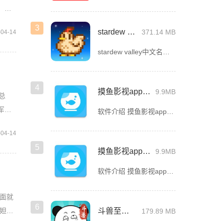
。随
3
stardew valley手机版
371.14 MB
-04-14
stardew valley中文名星露谷物语，这是一款像素风沙盒手游，在这里你能利用你自己独有的耕种、采矿、采集、捕鱼和战斗技能去收集生活所需的必要品，而且当你完成特定领域的任务时还能获取到技能经验值
4
摸鱼影视app官方版下载安装
9.9MB
总
军总
软件介绍 摸鱼影视app官方版是一款专为影迷打造的高品质影视播放软件，这里汇聚了海量热门电影、电视剧、综艺
-04-14
5
摸鱼影视app最新版下载
9.9MB
软件介绍 摸鱼影视app最新版是一款免费的影视看剧软件，拥有简洁的界面UI，用户登录首页就能看见诸多精彩的
面就
6
斗兽至高天
妲己
179.89 MB