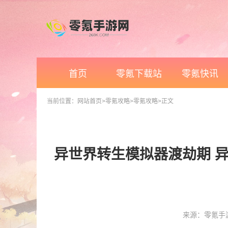
首页
零氪下载站
零氪快讯
当前位置：
网站首页
>零氪攻略
>零氪攻略
>正文
异世界转生模拟器渡劫期 异
来源：零氪手