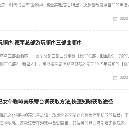
救这一时代的豪杰”爱德华，毅然奔赴吉甘特堡，决意驱散笼罩世间的黑暗
诸位带来详尽的星之后
2023
玩顺序 德军总部游玩顺序三部曲顺序
序与三部曲顺序：1 德军总部三部曲分别是【德军总部：旧血脉】【德军
德军总部2：新巨人】，可以按照剧情顺序游玩2 先玩2015年发布的【德
接着玩2014
2023
己女仆咖啡美乐蒂台词获取方法,快速知晓获取途径
妲己女仆咖啡的美乐蒂之语，乃是众多玩家心心念念渴望获取的语音。下
它的攻略：这款语音在游戏中备受瞩目，其独特的魅力吸引着无数玩家。