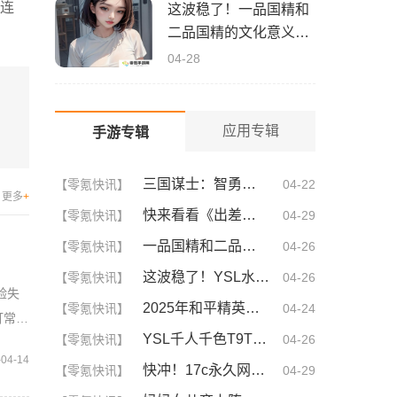
s连
这波稳了！一品国精和
二品国精的文化意义深
度解析！谁懂啊
04-28
应用专辑
手游专辑
三国谋士：智勇双全的幕后英雄
【零氪快讯】
04-22
更多
+
快来看看《出差的日子》叶爱背后的深刻故事！竟然让人泪崩的原因
【零氪快讯】
04-29
一品国精和二品国精的文化意义！为何他们如此独特？你绝对不知道的深层背景
【零氪快讯】
04-26
这波稳了！YSL水蜜桃86满十八和88区别，背后暗藏的秘密你知道吗？
【零氪快讯】
04-26
实验失
2025年和平精英CDKEY兑换码领取方法及使用技巧
【零氪快讯】
04-24
打常规
YSL千人千色T9T9T9T9T9MBA！揭秘背后的设计秘密，难怪网友都在疯传！
【零氪快讯】
04-26
-04-14
快冲！17c永久网名你不可不知的3大秘诀！| 成为网名大神的终极指南
【零氪快讯】
04-29