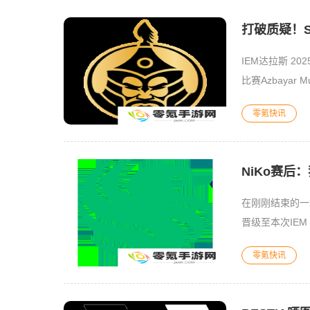
打破质疑！Se
IEM达拉斯 20
比赛Azbayar
零氪快讯
NiKo赛后
在刚刚结束的一场I
零氪快讯