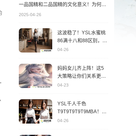
一品国精和二品国精的文化意义！为何他们如此独特？你绝对不知道的深层背景
的
2025-04-26
这波稳了！YSL水蜜桃
86满十八和88区别，背
后暗藏的秘密你知道
04-26
吗？
妈妈女儿齐上阵！这5
大策略让你们关系更亲
密，感情升温不可挡！
”
04-23
么
YSL千人千色
T9T9T9T9T9MBA！揭
秘背后的设计秘密，难
04-26
怪网友都在疯传！