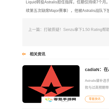
Liquid转投Astralis担任指挥，任期仅持续7个月。
续第五次缺席Major赛事），他被Astralis战队下
上一篇：打破质疑！Senzu拿下1.50 Ratin
相关资讯
cadiaN
Astralis替
败与过高预期带
位置，要
零氪快讯