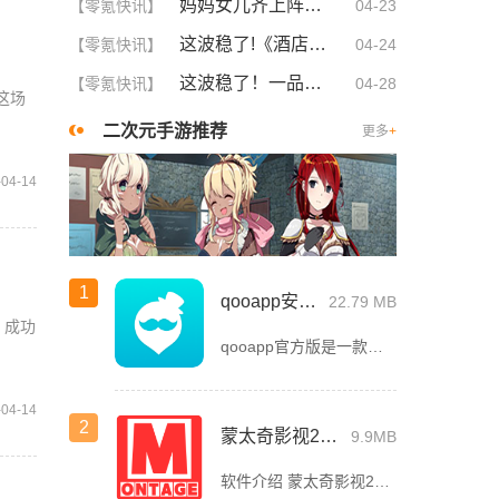
妈妈女儿齐上阵！这5大策略让你们关系更亲密，感情升温不可挡！
【零氪快讯】
04-23
这波稳了!《酒店激战》1-5集免费观看中文版，网友疯狂推荐！
【零氪快讯】
04-24
这波稳了！一品国精和二品国精的文化意义深度解析！谁懂啊
【零氪快讯】
04-28
。这场
二次元手游推荐
更多
+
-04-14
1
qooapp安卓版
22.79 MB
，成功
qooapp官方版是一款面向全球的二次元游戏资讯平台，它融合玩家社群、媒体资讯、游戏商店于一体，旨在汇聚全球热爱ACG的玩家，为他们创造有趣有爱有价值的产品和服务。为二次元游戏爱好者提供上万款游戏下载
-04-14
2
蒙太奇影视2025最新版本下载
9.9MB
软件介绍 蒙太奇影视2025最新版本是一款全面升级的追剧看片软件。它整合了好多不同平台的影视资源，让我们不