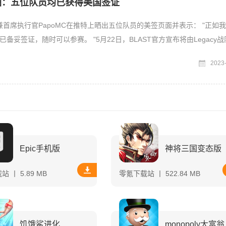
晒图：五位队员均已获得美国签证
人兼首席执行官PapoMC在推特上晒出五位队员的美签页面并表示： "正如
备妥签证，随时可以参赛。 "5月22日，BLAST官方宣布将由Legacy
2023
Epic手机版
神将三国变态版
 丨 5.89 MB
零氪下载站 丨 522.84 MB
饥饿鲨进化
monopoly大富翁