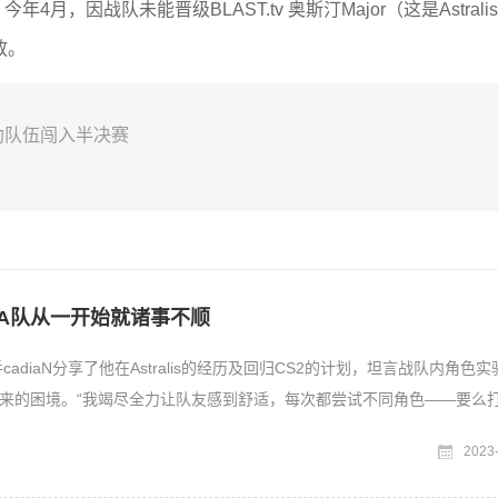
今年4月，因战队未能晋级BLAST.tv 奥斯汀Major（这是Astrali
放。
g帮助队伍闯入半决赛
：在A队从一开始就诸事不顺
补选手cadiaN分享了他在Astralis的经历及回归CS2的计划，坦言战队内角色
来的困境。“我竭尽全力让队友感到舒适，每次都尝试不同角色——要么
2023