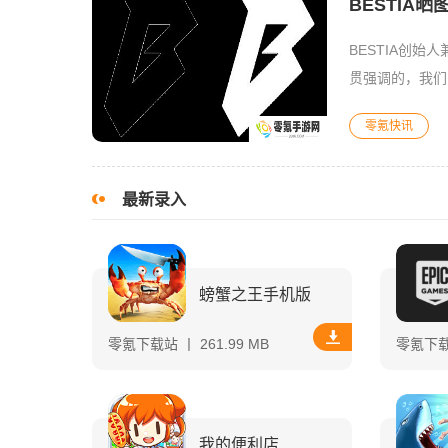
BESTIA
BESTIA创始
贯强调的，我们已
替当时签证并未
零氪快讯
最新录入
螃蟹之王手机版
零氪下载站 丨 261.99 MB
零氪下载站
我的便利店