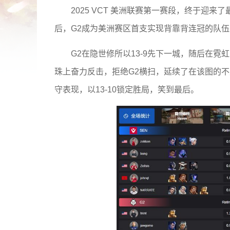
2025 VCT 美洲联赛第一赛段，终于迎来
后，G2成为美洲赛区首支实现背靠背连冠的队
G2在隐世修所以13-9先下一城，随后在霓
珠上奋力反击，拒绝G2横扫，延续了在该图的
守表现，以13-10锁定胜局，笑到最后。