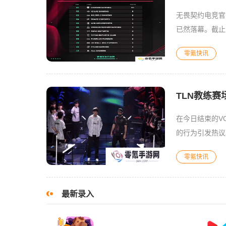
无畏契约电竞官
已然落幕。截止
二的队伍将会直
零氪快讯
TLN教练
在今日结束的VC
的行为引发热议
享训练赛录像的
零氪快讯
最新录入