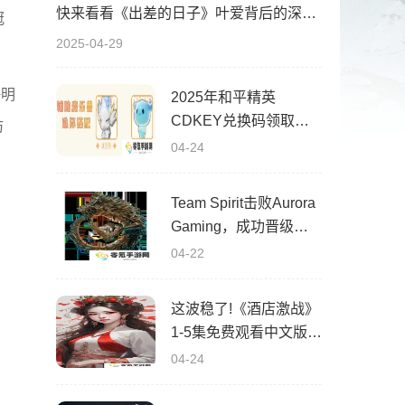
快来看看《出差的日子》叶爱背后的深刻故事！竟然让人泪崩的原因
冠
2025-04-29
海明
2025年和平精英
CDKEY兑换码领取方
防
法及使用技巧
04-24
Team Spirit击败Aurora
Gaming，成功晋级
PGL 瓦拉几亚 S4淘汰
04-22
赛
这波稳了!《酒店激战》
1-5集免费观看中文版，
网友疯狂推荐！
04-24