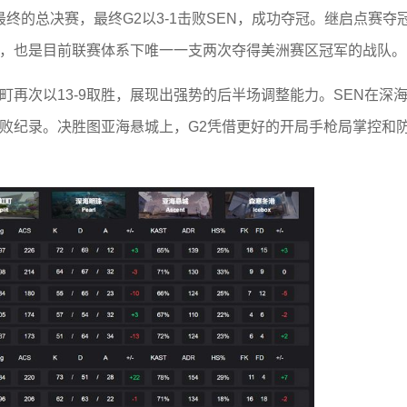
了最终的总决赛，最终G2以3-1击败SEN，成功夺冠。继启点赛夺
伍，也是目前联赛体系下唯一一支两次夺得美洲赛区冠军的战队。
虹町再次以13-9取胜，展现出强势的后半场调整能力。SEN在深
不败纪录。决胜图亚海悬城上，G2凭借更好的开局手枪局掌控和