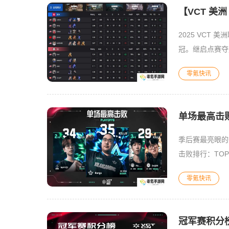
【VCT 美洲
2025 VCT
冠。继启点赛夺
一支两次夺得美
零氪快讯
单场最高击败 
季后赛最亮眼的
击败排行：TOP 1：
零氪快讯
冠军赛积分榜