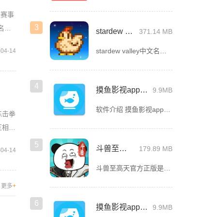
烈赛事
3
名前
stardew valley手机版
371.14 MB
stardew valley中文名星露谷物语，这是一款像素风沙盒手游，在这里你能利用你自己独有的耕种、采矿、采集、捕鱼和战斗技能去收集生活所需的必要品，而且当你完成特定领域的任务时还能获取到技能经验值
-04-14
4
摸鱼影视app官方版下载安装
9.9MB
软件介绍 摸鱼影视app官方版是一款专为影迷打造的高品质影视播放软件，这里汇聚了海量热门电影、电视剧、综艺
练击拳
互相分
5
斗兽至高天
179.89 MB
-04-14
斗兽至高天官方正版是一款风格独特的放置养成卡牌手游，以魔性搞怪的熊猫头表情包角色为亮点，赋予战斗更多趣味。玩家将化身魂兽召唤师，收集各类强力魂兽，通过吞噬与进化，不断提升战力，解锁更强形态。除了趣味养
更多
+
6
摸鱼影视app最新版下载
9.9MB