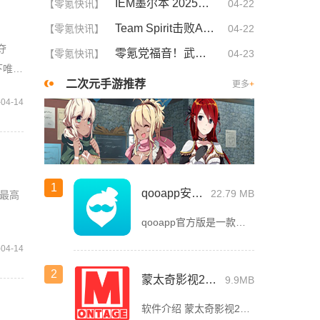
IEM墨尔本 2025：再下一城！MOUZ 2-0 GL
【零氪快讯】
04-22
Team Spirit击败Aurora Gaming，成功晋级PGL 瓦拉几亚 S4淘汰赛
【零氪快讯】
04-22
夺
零氪党福音！武道神尊“躺平”修炼秘籍，飞升境不再是梦！
【零氪快讯】
04-23
下唯一
二次元手游推荐
更多
+
-04-14
1
qooapp安卓版
22.79 MB
最高
qooapp官方版是一款面向全球的二次元游戏资讯平台，它融合玩家社群、媒体资讯、游戏商店于一体，旨在汇聚全球热爱ACG的玩家，为他们创造有趣有爱有价值的产品和服务。为二次元游戏爱好者提供上万款游戏下载
-04-14
2
蒙太奇影视2025最新版本下载
9.9MB
软件介绍 蒙太奇影视2025最新版本是一款全面升级的追剧看片软件。它整合了好多不同平台的影视资源，让我们不