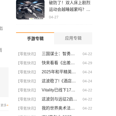
破防了！双人床上剧烈
运动会越睡越累吗？这
3大原因让你惊呆！
04-27
出
应用专辑
手游专辑
而
三国谋士：智勇双全的幕后英雄
【零氪快讯】
04-22
快来看看《出差的日子》叶爱背后的深刻故事！竟然让人泪崩的原因
【零氪快讯】
04-29
2025年和平精英CDKEY兑换码领取方法及使用技巧
【零氪快讯】
04-24
这波稳了!《酒店激战》1-5集免费观看中文版，网友疯狂推荐！
【零氪快讯】
04-24
Vitality已线下17连胜，追平Astralis并列第三
【零氪快讯】
04-22
这波剑与远征2启程兑换码！手慢无，速存！
【零氪快讯】
04-22
更多
+
我的世界奥术法杖咋升级,石块做法有哪些
【零氪快讯】
04-22