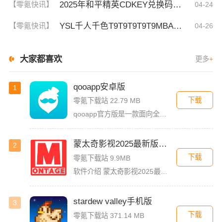
2025年和平精英CDKEY兑换码领取方法及使用技巧
【零氪快讯】
04-24
YSL千人千色T9T9T9T9T9MBA！揭秘背后的设计秘密，难怪网友都在疯传！
【零氪快讯】
04-26
大家都喜欢
更多
+
qooapp安卓版
1
下载
零氪下载站 22.79 MB
qooapp官方版是一款面向全球的二次元游戏资讯平台，它融合玩家社群、媒体资讯、游戏商店于一体，旨在汇聚全球热爱ACG的玩家，为他们创造有趣有爱有价值的产品和服务。为二次元游戏爱好者提供上万款游戏下载
蒙太奇影视2025最新版本下载
2
下载
零氪下载站 9.9MB
软件介绍 蒙太奇影视2025最新版本是一款全面升级的追剧看片软件。它整合了好多不同平台的影视资源，让我们不
stardew valley手机版
3
下载
零氪下载站 371.14 MB