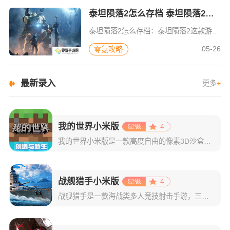
泰坦陨落2怎么存档 泰坦陨落2存档位置说明一览
泰坦陨落2怎么存档：泰坦陨落2这款游戏无法手动存档，只能自动存档。在游戏中，我们按照系统提示，把本关给通关当我们把本关给通关后，在载入下一关界面处，右下角就会出现存档图标，游戏就自动存档了我们还可以切
05-26
零氪攻略
最新录入
更多
+
我的世界小米版
4
我的世界小米版是一款高度自由的像素3D沙盒手游，该版本是官方和小米合作提供的渠道服，可以用小米账号一键登录，让小米的用户玩起来更加便捷，当然非小米用户也可以下载这个版本。这款游戏为玩家们提供调试模式、
战舰猎手小米版
4
战舰猎手是一款海战类多人竞技射击手游，三分钟一局的7v7快节奏对战，能让玩家感受到爽快的战斗体验。并且游戏拥有独创的水兵系统，玩家可以培养自己的舰员学习水兵技能，关键时刻这是可以改变战局的力量。除了7