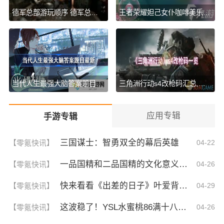
德军总部游玩顺序 德军总部游玩顺序三部曲顺序
王者荣耀妲己女仆咖啡美乐蒂台词获取方法,快速知晓获取途径
当代人生最强大脑答案题目最新 当代人生最强大脑(问题)答案题目2023
三角洲行动s4改枪码汇总,含最新枪码
应用专辑
手游专辑
三国谋士：智勇双全的幕后英雄
【零氪快讯】
04-22
一品国精和二品国精的文化意义！为何他们如此独特？你绝对不知道的深层背景
【零氪快讯】
04-26
快来看看《出差的日子》叶爱背后的深刻故事！竟然让人泪崩的原因
【零氪快讯】
04-29
这波稳了！YSL水蜜桃86满十八和88区别，背后暗藏的秘密你知道吗？
【零氪快讯】
04-26