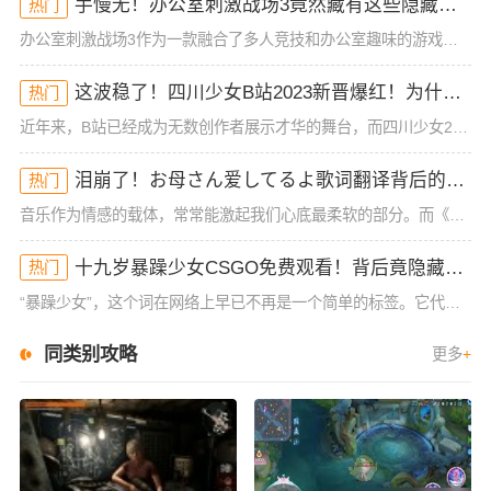
手慢无！办公室刺激战场3竟然藏有这些隐藏技巧！谁懂啊
热门
办公室刺激战场3作为一款融合了多人竞技和办公室趣味的游戏，一直以来都吸引着大批玩家的热烈关注。然而，很多玩家在初入这款游戏时，常常会被复杂的操作和激烈的竞争环境所困扰，尤其是如何在短短的游戏时间里获得
这波稳了！四川少女B站2023新晋爆红！为什么她的内容这么吸睛？
热门
近年来，B站已经成为无数创作者展示才华的舞台，而四川少女2023年在B站的爆红，让人不禁好奇：她究竟有什么与众不同的地方？作为一位拥有大量粉丝和高曝光率的内容创作者，四川少女的成功并非偶然。她凭借其独
泪崩了！お母さん爱してるよ歌词翻译背后的深情秘密！你可能从未注意到的细节
热门
音乐作为情感的载体，常常能激起我们心底最柔软的部分。而《お母さん爱してるよ》这首歌，无疑是许多人情感的出口。它简单却直击内心的歌词，承载着浓浓的亲情与爱的传递。这首歌的歌词翻译，也给我们带来了一些新的
十九岁暴躁少女CSGO免费观看！背后竟隐藏着这些真相！
热门
“暴躁少女”，这个词在网络上早已不再是一个简单的标签。它代表了年轻一代复杂的情感状态和心理表现。对于很多十九岁的少女来说，成长过程中充满了压力和挑战。而最近，一位十九岁暴躁少女在CSGO游戏中的表现引
同类别攻略
更多
+