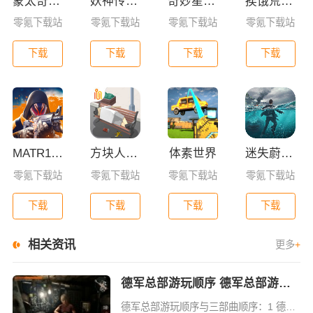
蒙太奇影视2025最新版本下载
妖神传GM版
奇妙星际宇航员
挨饿荒野联机版
零氪下载站
零氪下载站
零氪下载站
零氪下载站
下载
下载
下载
下载
MATR1X FIRE
方块人的简单生活
体素世界
迷失蔚蓝0.1折版
零氪下载站
零氪下载站
零氪下载站
零氪下载站
下载
下载
下载
下载
相关资讯
更多
+
德军总部游玩顺序 德军总部游玩顺序三部曲顺序
德军总部游玩顺序与三部曲顺序：1 德军总部三部曲分别是【德军总部：旧血脉】【德军总部：新秩序】【德军总部2：新巨人】，可以按照剧情顺序游玩2 先玩2015年发布的【德军总部：旧血脉】3 接着玩2014