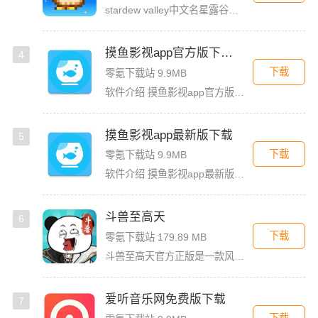
stardew valley中文名星露谷物语，这是一款像素风沙盒手游，在这里你能利用你自己独有的耕种、采矿、采集、捕鱼和战斗技能去收集生活所需的必要品，而且当你完成特定领域的任务时还能获取到技能经验值
摸鱼影视app官方版下载安装
4
下载
零氪下载站 9.9MB
软件介绍 摸鱼影视app官方版是一款专为影迷打造的高品质影视播放软件，这里汇聚了海量热门电影、电视剧、综艺
摸鱼影视app最新版下载
5
下载
零氪下载站 9.9MB
软件介绍 摸鱼影视app最新版是一款免费的影视看剧软件，拥有简洁的界面UI，用户登录首页就能看见诸多精彩的
斗兽至高天
6
下载
零氪下载站 179.89 MB
斗兽至高天官方正版是一款风格独特的放置养成卡牌手游，以魔性搞怪的熊猫头表情包角色为亮点，赋予战斗更多趣味。玩家将化身魂兽召唤师，收集各类强力魂兽，通过吞噬与进化，不断提升战力，解锁更强形态。除了趣味养
爱听音乐网免费版下载
7