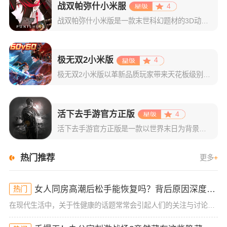
战双帕弥什小米服
4
战双帕弥什小米版是一款末世科幻题材的3D动作手游，游戏的玩法多样，有着即时消除和硬核ACT相碰撞的独创玩法，热血刺激的PVP竞技对抗，可玩性非常强。在这里还有许多角色，玩家可以操控不同的角色进行战斗，
极无双2小米版
4
极无双2小米版以革新品质玩家带来天花板级别的无双割草战斗体验，高帧率技能特效与零延迟技能释放，给到玩家极致流畅。游戏根据经典三国人物形象，打造出数十位各具特色的武将，并精心设计了贴合武将特点的技能机制
活下去手游官方正版
4
活下去手游官方正版是一款以世界末日为背景的生存游戏，画风精致，虽然大部分画面以黑白为主，但每个物品的的图标都给人非常深刻的印象，能将物品的特点表现出来。游戏内容丰富，玩法多样，武器系统丰富，生存设计较
热门推荐
更多
+
女人同房高潮后松手能恢复吗？背后原因深度分析！
热门
在现代生活中，关于性健康的话题常常会引起人们的关注与讨论，尤其是女性在同房时的体验与生理反应。很多女性可能在性生活中经历过高潮后的松手现象，但有时候会担心这种状态是否能恢复。今天，我们就来深入探讨一下