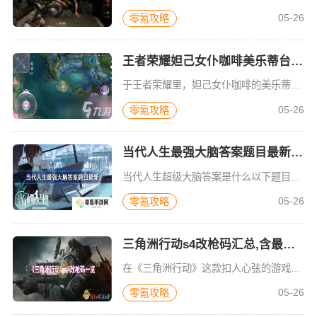
05-26
零氪攻略
王者荣耀妲己女仆咖啡美乐蒂台词获取方法,快速知晓获取途径
于王者荣耀里，妲己女仆咖啡的美乐蒂之语，乃是众多玩家心心念念渴望获取的语音。下面就为诸位呈上获取它的攻略：这款语音在游戏中备受瞩目，其独特的魅力吸引着无数玩家。妲己女仆咖啡本就以可爱形象深受喜爱，搭配
05-26
零氪攻略
当代人生最强大脑答案题目最新 当代人生最强大脑(问题)答案题目2023
当代人生超级大脑答案是什么以下题目按字幕顺序排序。A奥林匹亚宙斯巨像始建于：约公元前457年阿尔忒弥斯神庙位于今天哪个国家境内：土耳其埃及法老图坦卡蒙是第几王朝的法老：第18王朝B巴比伦空中花园为谁而
05-26
零氪攻略
三角洲行动s4改枪码汇总,含最新枪码
在《三角洲行动》这款扣人心弦的游戏里，S4赛季的改枪码成了众多玩家瞩目的核心。改枪能依照各异的战斗需求，塑造出独一无二且威力更强的武器。当下，游戏中的武器系统愈发丰富多样，不同的地图场景和任务类型，对
05-26
零氪攻略