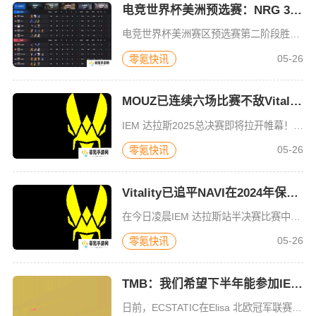
电竞世界杯美洲预选赛：NRG 3-1力克100T，率先晋级EWC
电竞世界杯美洲赛区预选赛第二阶段胜者组决赛：NRG对阵100T。两队鏖战四图，前两张地图互相拿下对方选图，但随后NRG接连赢下隐世修所和森寒冬港，大比分3-1力克100T，率先晋级EWC正赛。
05-26
零氪快讯
MOUZ已连续六场比赛不敌Vitality，总决赛能否打破魔咒？
IEM 达拉斯2025总决赛即将拉开帷幕！今年豪取5连冠29连胜的Vitality将于5月26日凌晨03:00对阵年轻的MOUZ战队。而在此之前，两队的交手战绩处于一边倒的局势，MOUZ战队已经连续六
05-26
零氪快讯
Vitality已追平NAVI在2024年保持的连续6次打进总决赛纪录
在今日凌晨IEM 达拉斯站半决赛比赛中，Vitality以2-1比分战胜Falcons顺利晋级总决赛。而这也是他们今年连续第六次打进大型赛事总决赛阶段，追平了2024年Natus Vincere阵容保
05-26
零氪快讯
TMB：我们希望下半年能参加IEM科隆和年底的Major
日前，ECSTATIC在Elisa 北欧冠军联赛2025的决赛中以2-1的比分击败Alliance，成功夺得冠军。Elisa 北欧冠军联赛 2025 05-25ECSTATIC2-1Allia