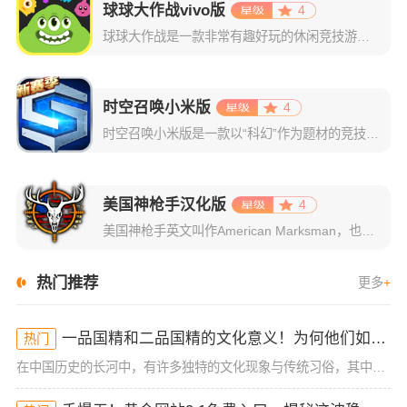
球球大作战vivo版
4
球球大作战是一款非常有趣好玩的休闲竞技游戏，游戏以玩家间的实时互动PK为设计宗旨，通过简单的规则将玩家操作直接转化为游戏策略，体验智谋碰撞的战斗乐趣。在这个球球的世界里，每个人都化身为一颗独特的球球，
时空召唤小米版
4
时空召唤小米版是一款以“科幻”作为题材的竞技moba手游，该作是以《英雄联盟》作为原型，是以“MOBA对战”作为核心，高度还原了端游中的操作体验，游戏画面设计也是处理的非常精美，整个游戏中的人物角色在
美国神枪手汉化版
4
美国神枪手英文叫作American Marksman，也叫神枪手、美国射手，这是一款全新的终极狩猎和户外求生手游，将真实的狩猎场景搬入了游戏中，春、夏、秋、冬四个季节任你选择，同时还涵盖了那草原、丘陵
热门推荐
更多
+
一品国精和二品国精的文化意义！为何他们如此独特？你绝对不知道的深层背景
热门
在中国历史的长河中，有许多独特的文化现象与传统习俗，其中一品国精和二品国精是备受关注的两个名词。这两个词语，乍一听似乎带有一些神秘色彩，很多人对它们的具体含义知之甚少。但其实，这两者不仅仅代表着某种官