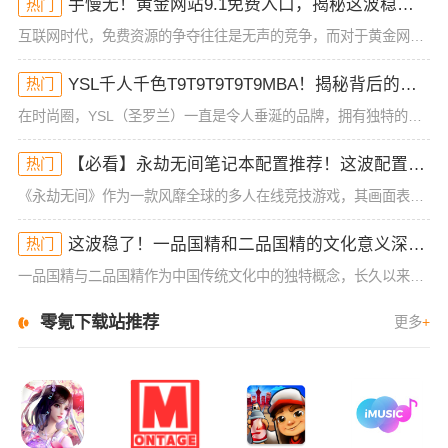
手慢无！黄金网站9.1免费入口，揭秘这波稳了的福利！
热门
互联网时代，免费资源的争夺往往是无声的竞争，而对于黄金网站9 1免费入口的火爆，许多小伙伴早已按耐不住。“这波稳了”是如今的热门热梗，人人都在争相抢占这个免费的福利。本文将深度揭秘黄金网站9 1免费入
YSL千人千色T9T9T9T9T9MBA！揭秘背后的设计秘密，难怪网友都在疯传！
热门
在时尚圈，YSL（圣罗兰）一直是令人垂涎的品牌，拥有独特的设计理念和精湛的工艺。而最近，“YSL千人千色T9T9T9T9T9MBA”这款产品，不仅成为了社交媒体的热议话题，更是引发了无数时尚迷的疯狂追
【必看】永劫无间笔记本配置推荐！这波配置让你秒杀全场，手慢无！
热门
《永劫无间》作为一款风靡全球的多人在线竞技游戏，其画面表现力和战斗快感都让无数玩家欲罢不能。为了确保玩家能在游戏中获得最佳的体验，选择合适的电脑配置至关重要。如果你的设备性能不足，可能会面临掉帧、卡顿
这波稳了！一品国精和二品国精的文化意义深度解析！谁懂啊
热门
一品国精与二品国精作为中国传统文化中的独特概念，长久以来在人们的认知中扮演着重要角色。随着历史的推移，社会各界对这些身份和阶层的理解也逐渐发生了变化。今天，我们就来深度剖析一品国精和二品国精的文化意义
零氪下载站推荐
更多
+