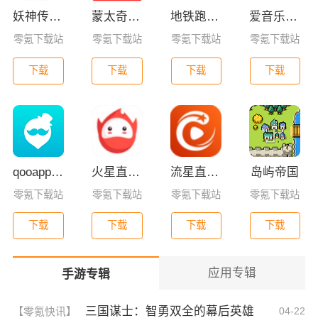
妖神传GM版
蒙太奇影视2025最新版本下载
地铁跑酷全皮肤版
爱音乐app下载免费版
零氪下载站
零氪下载站
零氪下载站
零氪下载站
下载
下载
下载
下载
qooapp安卓版
火星直播2025最新版
流星直播官方版免费下载
岛屿帝国
零氪下载站
零氪下载站
零氪下载站
零氪下载站
下载
下载
下载
下载
应用专辑
手游专辑
三国谋士：智勇双全的幕后英雄
【零氪快讯】
04-22