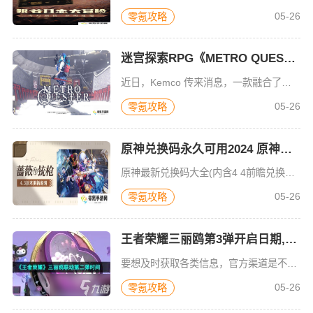
05-26
零氪攻略
迷宫探索RPG《METRO QUESTER》手机版正式上线啦,带你开启冒险之旅
近日，Kemco 传来消息，一款融合了战略性指令战斗以及砍杀要素的迷宫探索 RPG 游戏《METRO QUESTER（メトロクエスター）》正式推出了智慧型手机版，涵盖 iOS 和 Android 两大
05-26
零氪攻略
原神兑换码永久可用2024 原神最新兑换码大全(内含4.4前瞻兑换码)
原神最新兑换码大全(内含4 4前瞻兑换码)，在游戏中体验到非常多的冒险，不断解锁新角色及新地图体验。2024年原神的第一场直播带来了三个前瞻兑换码，相信目前还有不少小伙伴都还没领取到，现在可以马上到本
05-26
零氪攻略
王者荣耀三丽鸥第3弹开启日期,揭秘最新活动时间
要想及时获取各类信息，官方渠道是不容错过的关键所在。对于众多玩家而言，游戏的官方网站、社交媒体账号等，都是极为重要的消息源。以热门游戏为例，其官方渠道会第一时间公布游戏的更新动态、新活动详情，像角色的
05-26
零氪攻略