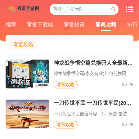
推荐
零氪下载站
零氪快讯
零氪攻略
排行
零氪攻略
神龙战争悟空篇兑换码大全最新 神龙战争悟空篇(永久有效)礼包兑换码分享
神龙战争悟空篇(永久有效)礼包兑换码分享，这样你不用到处去寻找，进入游戏就可以兑换了。神龙战争悟空篇手游下载是一款梦幻仙侠的争霸竞技游戏，有很多魔神争斗特色玩法，让玩家在里面探寻与众不同的操作，解锁谜
05-26
零氪攻略
一刀传世平民 一刀传世平民(2024)最佳阵容以及5职业最佳搭配推荐
一刀传世平民最佳阵容：1、爆战 雷法 支援 召唤 盾战。这样的搭配属于万金油，不管是前期还是后期，都可以打出来伤害，生存能力也高，把爆战培养起来，伤害就够了，如果想要刷图，第二个可以培养雷法，当然雷法
05-26
零氪攻略