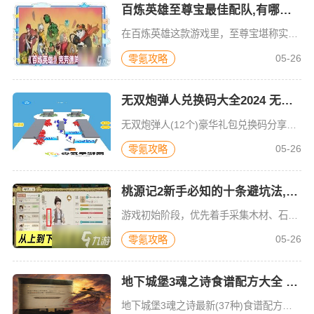
百炼英雄至尊宝最佳配队,有哪些技巧？
在百炼英雄这款游戏里，至尊宝堪称实力强劲的角色。只要巧妙搭配阵容，就能将其最大威力充分展现出来。现今，随着游戏不断发展，各类玩法和角色也日益丰富。在当下的游戏环境中，为了让至尊宝在战斗中发挥出极致效果
05-26
零氪攻略
无双炮弹人兑换码大全2024 无双炮弹人(12个)豪华礼包兑换码分享
无双炮弹人(12个)豪华礼包兑换码分享，让玩家不用到处找不到可用的兑换码，个人亲测可以用，增加炮弹人数量；游戏里面有超级多的各种道具，每一个用户都是可以免费的选择。无双炮弹人游戏下载玩家需要控制炮弹人
05-26
零氪攻略
桃源记2新手必知的十条避坑法,游戏攻略知识
游戏初始阶段，优先着手采集木材、石头以及草药等基础资源。要合理规划村民的分工，以此保障资源采集能够高效推进。与此同时，还得留意资源点的分布状况，尽可能降低村民往返途中造成的时间损耗。比如，可依据资源点
05-26
零氪攻略
地下城堡3魂之诗食谱配方大全 地下城堡3魂之诗最新(37种)食谱配方及材料攻略分享
地下城堡3魂之诗最新(37种)食谱配方及材料攻略分享，提升玩家的战斗技能，在没有受伤的情况下发挥更高的伤害。技能和动作的结合，勇敢的攻击，你也是一个传奇。地下城堡3魂之诗手游下载是一款黑暗画风的角色冒