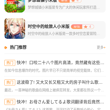
梦想城镇小米版
4
梦想城镇小米版是专为广大的休闲玩家所打造的一款小镇经营类游戏，该版本支持玩家使用小米账号一键登录，登录成功后即可领取海量专属礼包。游戏玩法自由，每一位玩家都将在这里体验到不一样的感觉！梦想城镇游戏以经
时空中的绘旅人小米版
4
时空中的绘旅人小米版是一款多时空恋爱冒险类手游，主要是以二次元风格为主，采用了精致且拥有日系风格的游戏画面。游戏集结了剧情恋爱的玩法+传统的卡牌收集，再结合上精彩的游戏剧情，绝对可以给玩家们最为舒适的
热门推荐
更多
+
快冲！口咬二十八个图片高清，竟然藏有这些你不知道的秘密！
热门
在如今信息爆炸的时代，图片早已不只是简单的视觉载体，它们承载着无限的情感和信息。当你打开某个社交平台或浏览器，可能会发现一张“口咬二十八个图片高清”的图片，这些图片背后到底有什么玄机？为什么它们会如此
这波稳了! 又大又长又租又大的房子叫什么歌？背后真相曝光！
热门
最近，一首神秘的歌曲在网络上被疯狂转发，大家都在热议一个问题：“又大又长又租又大的房子叫什么歌？”这首歌不仅因为歌词内容引发了大家的好奇，而且背后隐藏着不为人知的故事。今天，我们就来解密这首歌的来龙去
快冲！お母さん爱してるよ歌词翻译背后竟然隐藏了这些感动的秘密！
热门
《お母さん爱してるよ》这首歌，深深打动了无数听众的心。它以简单的旋律和直白的歌词讲述了一个孩子对母亲的深深爱意。很多人可能会好奇，这首歌为什么能够引起如此强烈的情感共鸣？今天，我们就来深入解析一下《お