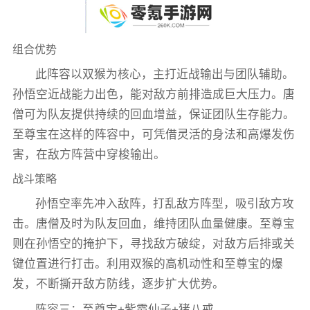
组合优势
此阵容以双猴为核心，主打近战输出与团队辅助。
孙悟空近战能力出色，能对敌方前排造成巨大压力。唐
僧可为队友提供持续的回血增益，保证团队生存能力。
至尊宝在这样的阵容中，可凭借灵活的身法和高爆发伤
害，在敌方阵营中穿梭输出。
战斗策略
孙悟空率先冲入敌阵，打乱敌方阵型，吸引敌方攻
击。唐僧及时为队友回血，维持团队血量健康。至尊宝
则在孙悟空的掩护下，寻找敌方破绽，对敌方后排或关
键位置进行打击。利用双猴的高机动性和至尊宝的爆
发，不断撕开敌方防线，逐步扩大优势。
阵容三：至尊宝+紫霞仙子+猪八戒