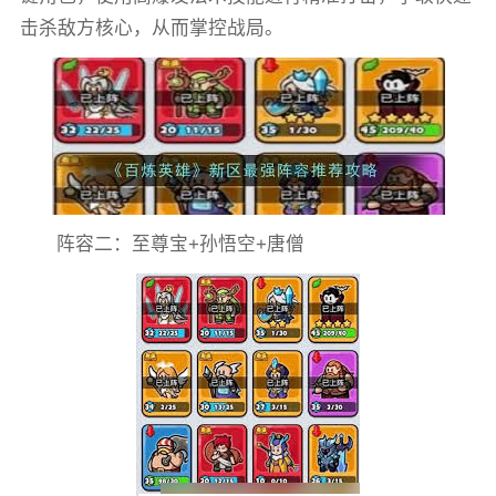
击杀敌方核心，从而掌控战局。
阵容二：至尊宝+孙悟空+唐僧