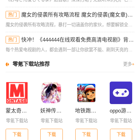
魔女的侵袭所有攻略流程 魔女的侵袭(魔女章)全cg通关攻略
热门
魔女的侵袭所有攻略流程，暴打一切涵盖你的家伙，想要解锁全cg？没有足够的战斗力你是没法通关这个rpg游戏的，多在熟人那边刷刷技巧和战力，后面的打架与学到技能也会越来越上，你也能拿下所有敌人。魔女的侵袭
快冲！《444444在线观看免费高清电视剧》背后秘密曝光！你绝对想不到的5大剧情亮点！
热门
每个热爱电视剧的人，都会遇到一部让你欲罢不能、刷到天亮的剧。最近，许多人都在疯狂讨论的《444444在线观看免费高清电视剧》就是这样一部作品，已经成为了全民追剧的热潮。那么，这部剧究竟有何魔力？为什么
零氪下载站推荐
更多
+
蒙太奇影视2025最新版本下载
妖神传GM版
地铁跑酷全皮肤版
oppo游戏助手国际版
零氪下载站
零氪下载站
零氪下载站
零氪下载站
下载
下载
下载
下载