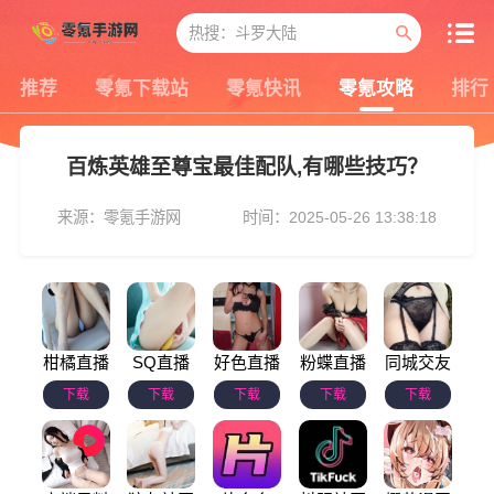
推荐
零氪下载站
零氪快讯
零氪攻略
排行
百炼英雄至尊宝最佳配队,有哪些技巧？
来源：零氪手游网
时间：2025-05-26 13:38:18
柑橘直播
SQ直播
好色直播
粉蝶直播
同城交友
下载
下载
下载
下载
下载