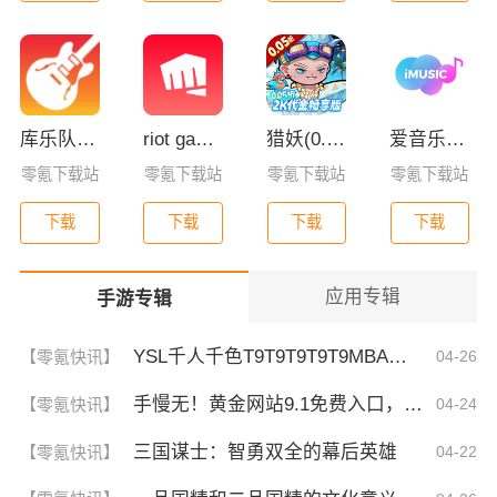
库乐队app官方版下载
riot games拳头游戏官方app
猎妖(0.05折2K代金畅享版)
爱音乐app下载免费版
零氪下载站
零氪下载站
零氪下载站
零氪下载站
下载
下载
下载
下载
应用专辑
手游专辑
YSL千人千色T9T9T9T9T9MBA！揭秘背后的设计秘密，难怪网友都在疯传！
【零氪快讯】
04-26
手慢无！黄金网站9.1免费入口，揭秘这波稳了的福利！
【零氪快讯】
04-24
三国谋士：智勇双全的幕后英雄
【零氪快讯】
04-22