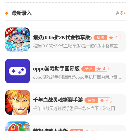
最新录入
更多
+
猎妖(0.05折2K代金畅享版)
4
猎妖(0 05折2K代金畅享版)是一款Q版本格放置玩法手游，既有乐趣推图，挂机后也有丰厚收益，轻松放置，佛系游戏；多位不同职业和技能的英雄登场，组建和培养阵容有一定策略性；有多种偏单机的玩法，探索迷宫
oppo游戏助手国际版
4
oppo游戏助手国际版是oppo手机厂商为用户量身打造的一款游戏性能优化工具。其将你设备中的所有游戏自动集中分类，轻松实现一键启动与集中管理，彻底告别混乱桌面和频繁切换的烦恼。在游戏开启的那一刻，系统
千年血战灵魂撕裂手游
4
千年血战灵魂撕裂手游是一款在当下非常热门的二次元动作格斗游戏，取材自日本人气动漫死神BLEACH，配合高还原度的人设和游戏场景，为玩家呈现出一个真实完整的死神世界。而且里面的操作玩法更是特别的适应于我