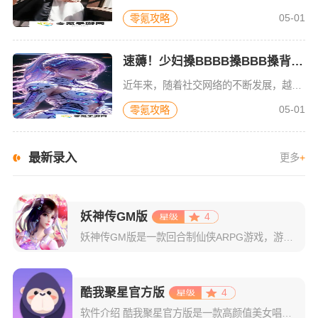
05-01
零氪攻略
速薅！少妇搡BBBB搡BBB搡背后真相曝光！网友纷纷炸锅
近年来，随着社交网络的不断发展，越来越多的网络热词和话题成为了网友们的热议焦点，而其中有些话题几乎瞬间风靡整个网络，引发了大量的关注与讨论。而“少妇搡BBBB搡BBB搡”便是其中一个引起热议的话题。它
05-01
零氪攻略
最新录入
更多
+
妖神传GM版
4
妖神传GM版是一款回合制仙侠ARPG游戏，游戏画风可爱Q萌，建模也非常精致。虽是一款回合制游戏，但是在游戏局外，玩家可以自由的在辽阔的地图内玩耍探索，3D全景视角，不放过每一个风景。更有可爱的骑宠供玩
酷我聚星官方版
4
软件介绍 酷我聚星官方版是一款高颜值美女唱歌直播平台，有着多位声音优美的主播为你演唱多首热门歌曲，无论是画