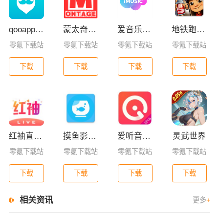
qooapp安卓版
蒙太奇影视2025最新版本下载
爱音乐app下载免费版
地铁跑酷全皮肤版
零氪下载站
零氪下载站
零氪下载站
零氪下载站
下载
下载
下载
下载
红袖直播免费版官方版下载
摸鱼影视app最新版下载
爱听音乐网免费版下载
灵武世界
零氪下载站
零氪下载站
零氪下载站
零氪下载站
下载
下载
下载
下载
相关资讯
更多
+