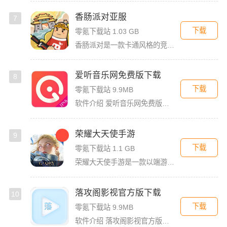
香肠派对亚服
7
下载
零氪下载站 1.03 GB
香肠派对是一款卡通风格的竞技射击类大逃杀游戏，游戏以香肠为主角，玩家可以非常快的轻松上手。香肠派对亚服版本，这个版本和国际服一样，融入了多人联机对战，还支持夺冠吃鸡玩法。玩家在里面将要扮演有趣而可爱的
爱听音乐网免费版下载
8
下载
零氪下载站 9.9MB
软件介绍 爱听音乐网免费版是一款功能强大的歌曲播放软件，无论你是喜欢流行金曲、经典老歌，还是小众独立音乐，
荣耀大天使手游
9
下载
零氪下载站 1.1 GB
荣耀大天使手游是一款以端游体量为标准打造的MMORPG魔幻手游，游戏采用自研Light37引擎，Unity环境开发，呈现出精美绚丽的画面效果。同时，游戏还创造了独有的细微人物肢体动作，细腻写实的暗黑式
落攻阁影视官方版下载
10
下载
零氪下载站 9.9MB
软件介绍 落攻阁影视官方版是一款内容丰富的追剧软件。这里汇聚了数不清的影视资源，你想看的这里都有，绝对能满