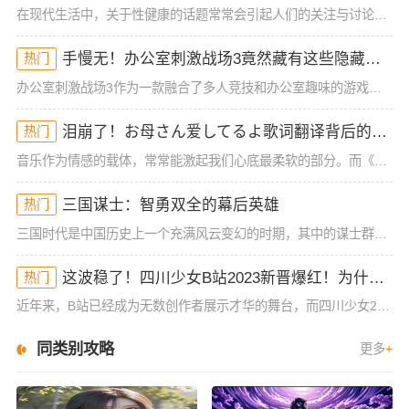
在现代生活中，关于性健康的话题常常会引起人们的关注与讨论，尤其是女性在同房时的体验与生理反应。很多女性可能在性生活中经历过高潮后的松手现象，但有时候会担心这种状态是否能恢复。今天，我们就来深入探讨一下
手慢无！办公室刺激战场3竟然藏有这些隐藏技巧！谁懂啊
热门
办公室刺激战场3作为一款融合了多人竞技和办公室趣味的游戏，一直以来都吸引着大批玩家的热烈关注。然而，很多玩家在初入这款游戏时，常常会被复杂的操作和激烈的竞争环境所困扰，尤其是如何在短短的游戏时间里获得
泪崩了！お母さん爱してるよ歌词翻译背后的深情秘密！你可能从未注意到的细节
热门
音乐作为情感的载体，常常能激起我们心底最柔软的部分。而《お母さん爱してるよ》这首歌，无疑是许多人情感的出口。它简单却直击内心的歌词，承载着浓浓的亲情与爱的传递。这首歌的歌词翻译，也给我们带来了一些新的
三国谋士：智勇双全的幕后英雄
热门
三国时代是中国历史上一个充满风云变幻的时期，其中的谋士群体，凭借其卓越的智谋和远见，为当时的各方势力提供了无数的战略支持。谋士不仅在战场上扮演着至关重要的角色，甚至在一些决定性的时刻改变了历史的走向。
这波稳了！四川少女B站2023新晋爆红！为什么她的内容这么吸睛？
热门
近年来，B站已经成为无数创作者展示才华的舞台，而四川少女2023年在B站的爆红，让人不禁好奇：她究竟有什么与众不同的地方？作为一位拥有大量粉丝和高曝光率的内容创作者，四川少女的成功并非偶然。她凭借其独
同类别攻略
更多
+