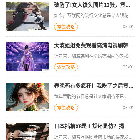
破防了!女大馒头图片10张，竟然暗藏这些惊人秘密!谁懂啊?
如今，互联网的流行文化总是令人眼花缭乱，而某些图像与内容总能在短时间内引起一波又一波的关注。最近，关于“女大馒头图片”的话题在社交平台和搜索引擎上频频登场。10张女大馒头图片，究竟藏着什么样的秘密？它
05-01
零氪攻略
大波姐姐免费观看高清电视剧韩剧！这些必看剧集你绝对不容错过！
近年来，随着韩剧在全球范围内的热播，越来越多的观众对大波姐姐免费观看高清电视剧韩剧产生了浓厚兴趣。尤其是对于那些忙碌的都市人来说，能够在空闲时间通过高清网络平台观看这些剧集，成为了一种放松和享受的方式
05-01
零氪攻略
春晚药有多疯狂！我吃了之后竟然这样变了，大家都震惊了！
每年春晚的节目总是让大家期待不已，然而，在这其中，有一个特别的“春晚药”话题，它不仅引起了广泛讨论，还让许多人在吃了它之后的表现变得疯狂、甚至无法自控。那么，这种所谓的春晚药究竟是怎样的存在？它的作用
05-01
零氪攻略
日本插槽X8是正规还是仿？揭秘真相，背后暗藏的秘密！谁懂啊！
近年来，随着互联网赌博市场的快速发展，日本的插槽（也就是老虎机）游戏逐渐在全球范围内流行，尤其是在亚洲地区，其中“日本插槽X8”更是成为了热议话题。然而，很多玩家对这款游戏的合法性和正规性存在疑问，究