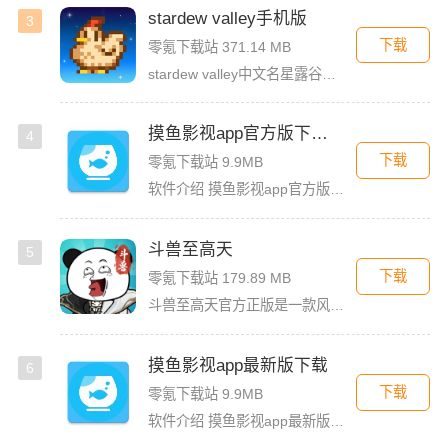
stardew valley手机版
3
下载
零氪下载站 371.14 MB
stardew valley中文名星露谷物语，这是一款像素风沙盒手游，在这里你能利用你自己独有的耕种、采矿、采集、捕鱼和战斗技能去收集生活所需的必要品，而且当你完成特定领域的任务时还能获取到技能经验值
摸鱼影视app官方版下载安装
4
下载
零氪下载站 9.9MB
软件介绍 摸鱼影视app官方版是一款专为影迷打造的高品质影视播放软件，这里汇聚了海量热门电影、电视剧、综艺
斗兽至高天
5
下载
零氪下载站 179.89 MB
斗兽至高天官方正版是一款风格独特的放置养成卡牌手游，以魔性搞怪的熊猫头表情包角色为亮点，赋予战斗更多趣味。玩家将化身魂兽召唤师，收集各类强力魂兽，通过吞噬与进化，不断提升战力，解锁更强形态。除了趣味养
摸鱼影视app最新版下载
6
下载
零氪下载站 9.9MB
软件介绍 摸鱼影视app最新版是一款免费的影视看剧软件，拥有简洁的界面UI，用户登录首页就能看见诸多精彩的