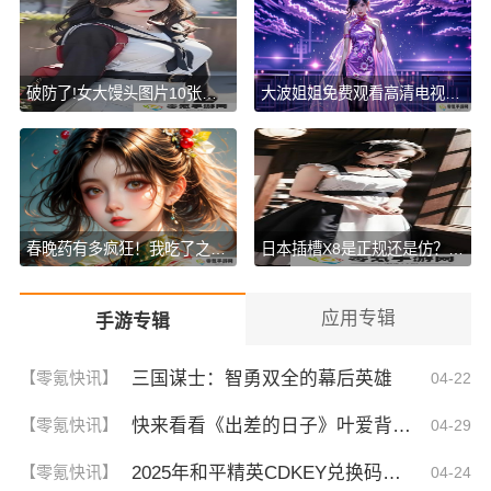
破防了!女大馒头图片10张，竟然暗藏这些惊人秘密!谁懂啊?
大波姐姐免费观看高清电视剧韩剧！这些必看剧集你绝对不容错过！
春晚药有多疯狂！我吃了之后竟然这样变了，大家都震惊了！
日本插槽X8是正规还是仿？揭秘真相，背后暗藏的秘密！谁懂啊！
应用专辑
手游专辑
三国谋士：智勇双全的幕后英雄
【零氪快讯】
04-22
快来看看《出差的日子》叶爱背后的深刻故事！竟然让人泪崩的原因
【零氪快讯】
04-29
2025年和平精英CDKEY兑换码领取方法及使用技巧
【零氪快讯】
04-24