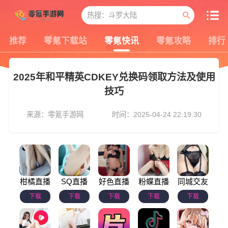
推荐
零氪下载站
零氪快讯
零氪攻略
排行
2025年和平精英CDKEY兑换码领取方法及使用
技巧
来源：零氪手游网
时间：2025-04-24 22:19:30
柑橘直播
SQ直播
好色直播
粉蝶直播
同城交友
下载
下载
下载
下载
下载