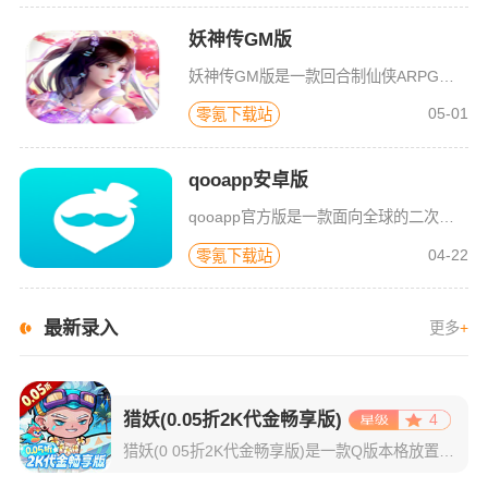
妖神传GM版
妖神传GM版是一款回合制仙侠ARPG游戏，游戏画风可爱Q萌，建模也非常精致。虽是一款回合制游戏，但是在游戏局外，玩家可以自由的在辽阔的地图内玩耍探索，3D全景视角，不放过每一个风景。更有可爱的骑宠供玩
05-01
零氪下载站
qooapp安卓版
qooapp官方版是一款面向全球的二次元游戏资讯平台，它融合玩家社群、媒体资讯、游戏商店于一体，旨在汇聚全球热爱ACG的玩家，为他们创造有趣有爱有价值的产品和服务。为二次元游戏爱好者提供上万款游戏下载
04-22
零氪下载站
最新录入
更多
+
猎妖(0.05折2K代金畅享版)
4
猎妖(0 05折2K代金畅享版)是一款Q版本格放置玩法手游，既有乐趣推图，挂机后也有丰厚收益，轻松放置，佛系游戏；多位不同职业和技能的英雄登场，组建和培养阵容有一定策略性；有多种偏单机的玩法，探索迷宫