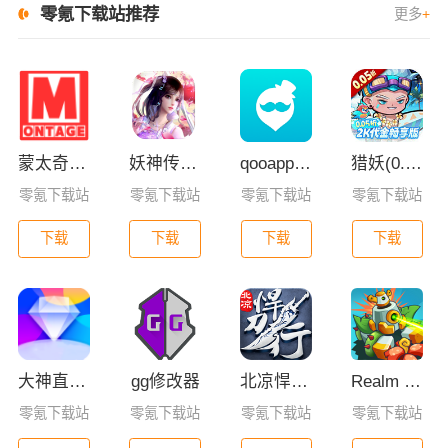
零氪下载站推荐
更多
+
蒙太奇影视2025最新版本下载
妖神传GM版
qooapp安卓版
猎妖(0.05折2K代金畅享版)
零氪下载站
零氪下载站
零氪下载站
零氪下载站
下载
下载
下载
下载
大神直播app最新版下载
gg修改器
北凉悍刀行九游版
Realm Defense安卓版
零氪下载站
零氪下载站
零氪下载站
零氪下载站