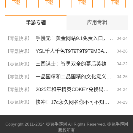
下载
下载
下载
下载
应用专辑
手游专辑
手慢无！黄金网站9.1免费入口，揭秘这波稳了的福利！
【零氪快讯】
04-24
YSL千人千色T9T9T9T9T9MBA！揭秘背后的设计秘密，难怪网友都在疯传！
【零氪快讯】
04-26
三国谋士：智勇双全的幕后英雄
【零氪快讯】
04-22
一品国精和二品国精的文化意义！为何他们如此独特？你绝对不知道的深层背景
【零氪快讯】
04-26
2025年和平精英CDKEY兑换码领取方法及使用技巧
【零氪快讯】
04-24
快冲！17c永久网名你不可不知的3大秘诀！| 成为网名大神的终极指南
【零氪快讯】
04-29
Copyright 2011-2024 零氪手游网 All Rights Reserved. 零氪手游网
版权所有