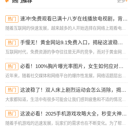
热门推荐
更多
+
速冲!免费观看已满十八岁在线播放电视剧，背后秘密竟然如此惊人！
热门
随着互联网的快速发展，越来越多的人开始选择在网络上观看电视剧。尤其是免费观看已满十八岁在线播放电视剧，吸引了不少影视爱好者的眼球。然而，这种类型的资源背后藏着哪些不为人知的秘密？不仅让人感叹“破防”，
手慢无！黄金网站9.1免费入口，揭秘这波稳了的福利！
热门
互联网时代，免费资源的争夺往往是无声的竞争，而对于黄金网站9 1免费入口的火爆，许多小伙伴早已按耐不住。“这波稳了”是如今的热门热梗，人人都在争相抢占这个免费的福利。本文将深度揭秘黄金网站9 1免费入
必看！100%胸片曝光率图片，女生如何应对这波“网络热潮”？
热门
近年来，随着社交媒体和网络平台的爆炸性发展，网络话题层出不穷。最近，一组“100%胸片曝光率图片”在各大社交平台引起了热议，不少人都在讨论这些图片的背景、影响和女生的应对方式。到底什么是“100%胸片
这波稳了！双人床上剧烈运动会怎么消除，揭秘3个实用方法！
热门
大家都知道，生活中有很多可能会让我们感到疲惫和不适的情况，尤其是在忙碌的工作和生活压力下。最近，“双人床上剧烈运动会怎么消除”这一话题被不少网友关注，大家似乎对这一问题产生了极大的兴趣。那么，究竟该如
这波必看！2025手机游戏攻略大全，秒变大神手慢无
热门
随着手机游戏的迅速发展，玩家们的需求也在不断变化。为了帮助大家在海量的游戏中找到真正值得体验的作品，我们整理了2025年最火爆的手机游戏攻略大全。无论你是刚入坑的新手，还是已经游戏多年的资深玩家，都能