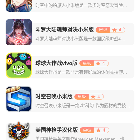
时空中的绘旅人小米版是一款多时空恋爱冒险类手游，主要是以二次元风格为主，采用了精致且拥有日系风格的游戏画面。游戏集结了剧情恋爱的玩法+传统的卡牌收集，再结合上精彩的游戏剧情，绝对可以给玩家们最为舒适的
斗罗大陆魂师对决小米版
4
斗罗大陆魂师对决小米版是一款国民级IP战斗手游，画面品质也很出色，基本还原了动漫中的各种人物设定和场景建模，技能特效也十分精彩，为玩家提供了沉浸式的游戏体验。在游戏中，玩家可以跟随史莱克学院的培训，一
球球大作战vivo版
4
球球大作战是一款非常有趣好玩的休闲竞技游戏，游戏以玩家间的实时互动PK为设计宗旨，通过简单的规则将玩家操作直接转化为游戏策略，体验智谋碰撞的战斗乐趣。在这个球球的世界里，每个人都化身为一颗独特的球球，
时空召唤小米版
4
时空召唤小米版是一款以“科幻”作为题材的竞技moba手游，该作是以《英雄联盟》作为原型，是以“MOBA对战”作为核心，高度还原了端游中的操作体验，游戏画面设计也是处理的非常精美，整个游戏中的人物角色在
美国神枪手汉化版
4
美国神枪手英文叫作American Marksman，也叫神枪手、美国射手，这是一款全新的终极狩猎和户外求生手游，将真实的狩猎场景搬入了游戏中，春、夏、秋、冬四个季节任你选择，同时还涵盖了那草原、丘陵