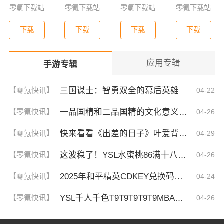
零氪下载站
零氪下载站
零氪下载站
零氪下载站
下载
下载
下载
下载
应用专辑
手游专辑
三国谋士：智勇双全的幕后英雄
【零氪快讯】
04-22
一品国精和二品国精的文化意义！为何他们如此独特？你绝对不知道的深层背景
【零氪快讯】
04-26
快来看看《出差的日子》叶爱背后的深刻故事！竟然让人泪崩的原因
【零氪快讯】
04-29
这波稳了！YSL水蜜桃86满十八和88区别，背后暗藏的秘密你知道吗？
【零氪快讯】
04-26
2025年和平精英CDKEY兑换码领取方法及使用技巧
【零氪快讯】
04-24
YSL千人千色T9T9T9T9T9MBA！揭秘背后的设计秘密，难怪网友都在疯传！
【零氪快讯】
04-26