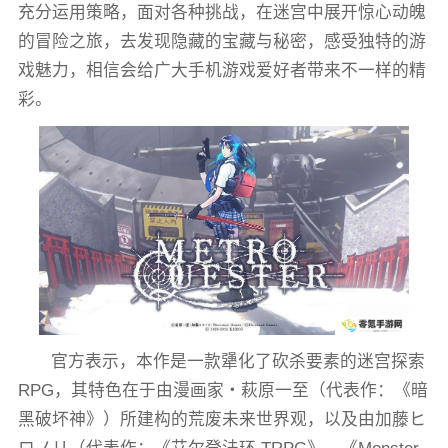
充分运用策略，面对各种挑战，在迷宫中展开惊心动魄
的冒险之旅，去发现隐藏的宝藏与秘密，感受独特的游
戏魅力，相信会给广大手机游戏爱好者带来不一样的精
彩。
官方表示，本作是一款犟化了砍杀要素的迷宫探索
RPG，其特色在于由漫画家・萩原一至（代表作：《暗
黑破坏神》）所建构的荒废未来世界观，以及由加藤ヒ