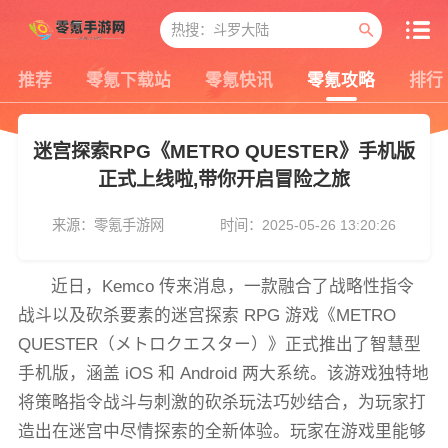
推荐
零氪下载站
零氪快讯
零氪攻略
排行
迷宫探索RPG《METRO QUESTER》手机版
正式上线啦,带你开启冒险之旅
来源：零氪手游网
时间：2025-05-26 13:20:26
近日，Kemco 传来消息，一款融合了战略性指令
战斗以及砍杀要素的迷宫探索 RPG 游戏《METRO
QUESTER（メトロクエスター）》正式推出了智慧型
手机版，涵盖 iOS 和 Android 两大系统。该游戏独特地
将策略指令战斗与刺激的砍杀玩法巧妙结合，为玩家打
造出在迷宫中尽情探索的全新体验。玩家在游戏里能够