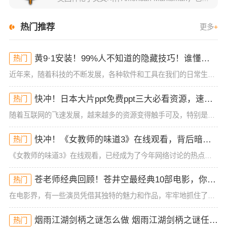
热门推荐
更多
+
黄9·1安装！99%人不知道的隐藏技巧！谁懂啊？
热门
近年来，随着科技的不断发展，各种软件和工具在我们的日常生活中变得越来越重要。而黄9·1安装作为一种新兴的技术应用，已经引起了不少用户的关注。不少人都在寻找最佳的安装方法和技巧，尤其是想要在短时间内提高
快冲！日本大片ppt免费ppt三大必看资源，速来抢！
热门
随着互联网的飞速发展，越来越多的资源变得触手可及，特别是在影视、动画等领域，热门内容不断刷新观众的观影体验。今天，我们要分享的内容是关于“日本大片ppt免费ppt”的一些资源，且这些资源并非一般的在线
快冲！《女教师的味道3》在线观看，背后暗藏的秘密你不懂！
热门
《女教师的味道3》在线观看，已经成为了今年网络讨论的热点之一。这部作品从一开始的低调发布，到如今的全民热议，展现了它独特的吸引力。不同于前两部作品，这一季的情节和人物设定更为复杂，也更加引发了观众的好
苍老师经典回顾！苍井空最经典10部电影，你看过哪几部？
热门
在电影界，有一些演员凭借其独特的魅力和作品，牢牢地抓住了观众的目光。苍井空，作为日本电影行业的代表性人物之一，其经典作品不仅在国内外引起了广泛关注，也塑造了她在电影史上的重要地位。今天，我们将带你一起
烟雨江湖剑柄之谜怎么做 烟雨江湖剑柄之谜任务详细流程
热门