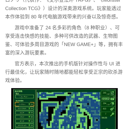
ロノリ（代表作：《艾尔登法环 TRPG》、《Monster
Collection TCG》）设计的深奥游戏系统。玩家能透过
本作体验到 80 年代电脑游戏带来的兴奋以及惊奇感。
游戏中准备了 24 名多彩的角色（8 种职业）、可
享受连击快感的技能、多种可供改造的武器、生物图
鉴、可体验多周目游戏的「NEW GAME+」等，拥有丰
富的深入游玩要素。
官方表示，本次推出的手机版针对操作性与 UI 进
行最佳化，让玩家随时随地都能轻松享受正宗的砍杀游
戏体验。