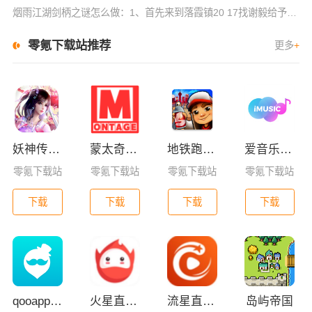
烟雨江湖剑柄之谜怎么做：1、首先来到落霞镇20 17找谢毅给予剑柄，再来到4 11找楚休狂给予剑柄，选择询问详情2、再点击楚休狂选择索取碎图，选择继续询问，选择应下此事。来到华山西南方打败120个40
零氪下载站推荐
更多
+
妖神传GM版
蒙太奇影视2025最新版本下载
地铁跑酷全皮肤版
爱音乐app下载免费版
零氪下载站
零氪下载站
零氪下载站
零氪下载站
下载
下载
下载
下载
qooapp安卓版
火星直播2025最新版
流星直播官方版免费下载
岛屿帝国