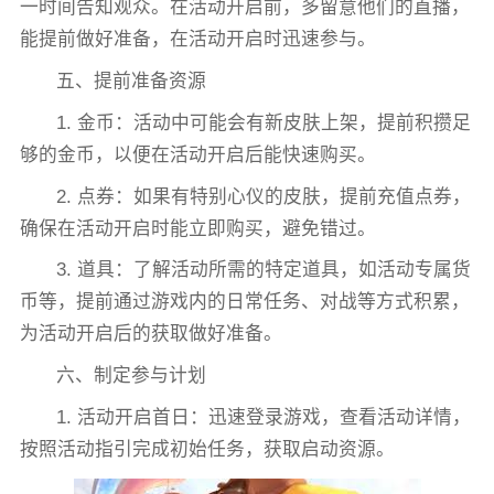
一时间告知观众。在活动开启前，多留意他们的直播，
能提前做好准备，在活动开启时迅速参与。
五、提前准备资源
1. 金币：活动中可能会有新皮肤上架，提前积攒足
够的金币，以便在活动开启后能快速购买。
2. 点券：如果有特别心仪的皮肤，提前充值点券，
确保在活动开启时能立即购买，避免错过。
3. 道具：了解活动所需的特定道具，如活动专属货
币等，提前通过游戏内的日常任务、对战等方式积累，
为活动开启后的获取做好准备。
六、制定参与计划
1. 活动开启首日：迅速登录游戏，查看活动详情，
按照活动指引完成初始任务，获取启动资源。