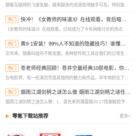
随着互联网的飞速发展，越来越多的资源变得触手可及，特别是在影视、动画等领域，热门内容不断刷新观众的观影体验。今天，我们要分享的内容是关于“日本大片ppt免费ppt”的一些资源，且这些资源并非一般的在线
快冲！《女教师的味道3》在线观看，背后暗藏的秘密你不懂！
热门
《女教师的味道3》在线观看，已经成为了今年网络讨论的热点之一。这部作品从一开始的低调发布，到如今的全民热议，展现了它独特的吸引力。不同于前两部作品，这一季的情节和人物设定更为复杂，也更加引发了观众的好
黄9·1安装！99%人不知道的隐藏技巧！谁懂啊？
热门
近年来，随着科技的不断发展，各种软件和工具在我们的日常生活中变得越来越重要。而黄9·1安装作为一种新兴的技术应用，已经引起了不少用户的关注。不少人都在寻找最佳的安装方法和技巧，尤其是想要在短时间内提高
苍老师经典回顾！苍井空最经典10部电影，你看过哪几部？
热门
在电影界，有一些演员凭借其独特的魅力和作品，牢牢地抓住了观众的目光。苍井空，作为日本电影行业的代表性人物之一，其经典作品不仅在国内外引起了广泛关注，也塑造了她在电影史上的重要地位。今天，我们将带你一起
烟雨江湖剑柄之谜怎么做 烟雨江湖剑柄之谜任务详细流程
热门
烟雨江湖剑柄之谜怎么做：1、首先来到落霞镇20 17找谢毅给予剑柄，再来到4 11找楚休狂给予剑柄，选择询问详情2、再点击楚休狂选择索取碎图，选择继续询问，选择应下此事。来到华山西南方打败120个40
零氪下载站推荐
更多
+