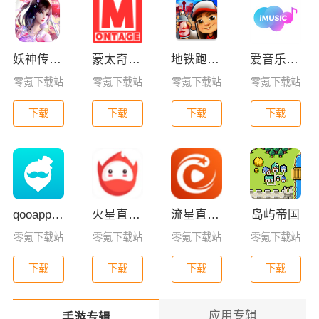
妖神传GM版
蒙太奇影视2025最新版本下载
地铁跑酷全皮肤版
爱音乐app下载免费版
零氪下载站
零氪下载站
零氪下载站
零氪下载站
下载
下载
下载
下载
qooapp安卓版
火星直播2025最新版
流星直播官方版免费下载
岛屿帝国
零氪下载站
零氪下载站
零氪下载站
零氪下载站
下载
下载
下载
下载
应用专辑
手游专辑