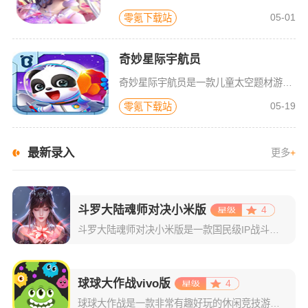
05-01
零氪下载站
奇妙星际宇航员
奇妙星际宇航员是一款儿童太空题材游戏，太空是什么样子？宇航员在空间站如何生活？小朋友们一定很好奇，游戏中包含了很多关于宇宙的百科知识，配合小游戏的玩法，可以让宝宝们在一遍玩耍中学习关于神秘宇宙的知识，
05-19
零氪下载站
最新录入
更多
+
斗罗大陆魂师对决小米版
4
斗罗大陆魂师对决小米版是一款国民级IP战斗手游，画面品质也很出色，基本还原了动漫中的各种人物设定和场景建模，技能特效也十分精彩，为玩家提供了沉浸式的游戏体验。在游戏中，玩家可以跟随史莱克学院的培训，一
球球大作战vivo版
4
球球大作战是一款非常有趣好玩的休闲竞技游戏，游戏以玩家间的实时互动PK为设计宗旨，通过简单的规则将玩家操作直接转化为游戏策略，体验智谋碰撞的战斗乐趣。在这个球球的世界里，每个人都化身为一颗独特的球球，