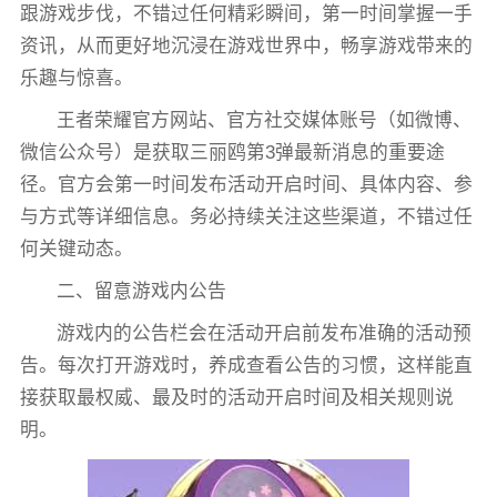
跟游戏步伐，不错过任何精彩瞬间，第一时间掌握一手
资讯，从而更好地沉浸在游戏世界中，畅享游戏带来的
乐趣与惊喜。
王者荣耀官方网站、官方社交媒体账号（如微博、
微信公众号）是获取三丽鸥第3弹最新消息的重要途
径。官方会第一时间发布活动开启时间、具体内容、参
与方式等详细信息。务必持续关注这些渠道，不错过任
何关键动态。
二、留意游戏内公告
游戏内的公告栏会在活动开启前发布准确的活动预
告。每次打开游戏时，养成查看公告的习惯，这样能直
接获取最权威、最及时的活动开启时间及相关规则说
明。