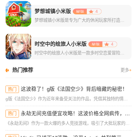
梦想城镇小米版
4
梦想城镇小米版是专为广大的休闲玩家所打造的一款小镇经营类游戏，该版本支持玩家使用小米账号一键登录，登录成功后即可领取海量专属礼包。游戏玩法自由，每一位玩家都将在这里体验到不一样的感觉！梦想城镇游戏以经
时空中的绘旅人小米版
4
时空中的绘旅人小米版是一款多时空恋爱冒险类手游，主要是以二次元风格为主，采用了精致且拥有日系风格的游戏画面。游戏集结了剧情恋爱的玩法+传统的卡牌收集，再结合上精彩的游戏剧情，绝对可以给玩家们最为舒适的
热门推荐
更多
+
这波稳了！g版《法国空少》背后暗藏的秘密！
热门
g版《法国空少》作为近年来备受关注的作品，凭借其独特的情节设定和深刻的角色塑造，吸引了大量观众的讨论与追捧。而在这部看似轻松的剧情背后，隐藏了许多让人深思的深层次含义。今天，我们将深入分析g版《法国空
永劫无间充值便宜攻略！这波价格全网疯传，手慢无！
热门
《永劫无间》作为一款火爆的多人竞技游戏，吸引了大批玩家的加入。随着游戏的热度不断攀升，许多人都在为如何在充值时找到更便宜的途径而头疼。今天，就来为大家揭开充值便宜的真相，赶紧了解一下这些技巧，手慢无哦