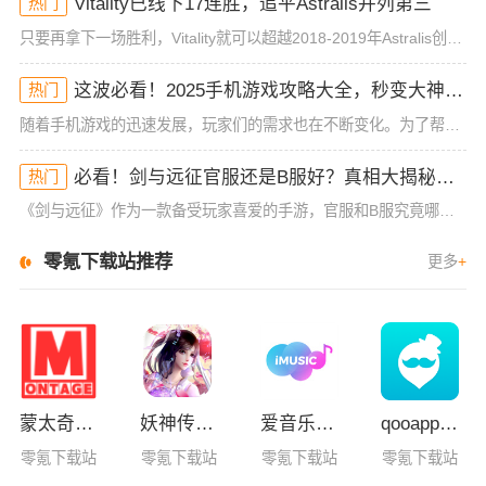
Vitality已线下17连胜，追平Astralis并列第三
热门
只要再拿下一场胜利，Vitality就可以超越2018-2019年Astralis创下的线下连胜记录。在昨天进行的IEM 墨尔本站首日的比赛中，Vitality战队2-0战胜了澳洲本土队伍FlyQue
这波必看！2025手机游戏攻略大全，秒变大神手慢无
热门
随着手机游戏的迅速发展，玩家们的需求也在不断变化。为了帮助大家在海量的游戏中找到真正值得体验的作品，我们整理了2025年最火爆的手机游戏攻略大全。无论你是刚入坑的新手，还是已经游戏多年的资深玩家，都能
必看！剑与远征官服还是B服好？真相大揭秘，手慢无！
热门
《剑与远征》作为一款备受玩家喜爱的手游，官服和B服究竟哪个更好呢？这个问题已经困扰了不少小伙伴，尤其是新手玩家在选择服务器时，常常感到迷茫。今天，我们就来深入剖析一下官服和B服的优劣，帮你做出最明智的
零氪下载站推荐
更多
+
蒙太奇影视2025最新版本下载
妖神传GM版
爱音乐app下载免费版
qooapp安卓版
零氪下载站
零氪下载站
零氪下载站
零氪下载站