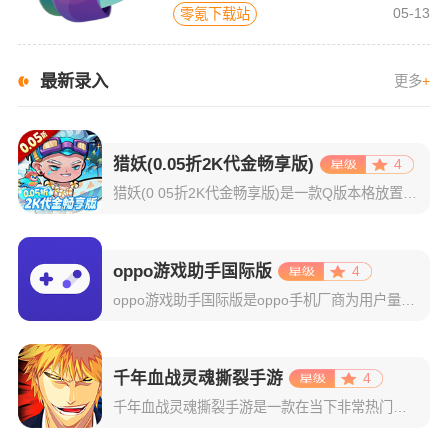
05-13
零氪下载站
最新录入
更多
+
猎妖(0.05折2K代金畅享版)
4
猎妖(0 05折2K代金畅享版)是一款Q版本格放置玩法手游，既有乐趣推图，挂机后也有丰厚收益，轻松放置，佛系游戏；多位不同职业和技能的英雄登场，组建和培养阵容有一定策略性；有多种偏单机的玩法，探索迷宫
oppo游戏助手国际版
4
oppo游戏助手国际版是oppo手机厂商为用户量身打造的一款游戏性能优化工具。其将你设备中的所有游戏自动集中分类，轻松实现一键启动与集中管理，彻底告别混乱桌面和频繁切换的烦恼。在游戏开启的那一刻，系统
千年血战灵魂撕裂手游
4
千年血战灵魂撕裂手游是一款在当下非常热门的二次元动作格斗游戏，取材自日本人气动漫死神BLEACH，配合高还原度的人设和游戏场景，为玩家呈现出一个真实完整的死神世界。而且里面的操作玩法更是特别的适应于我