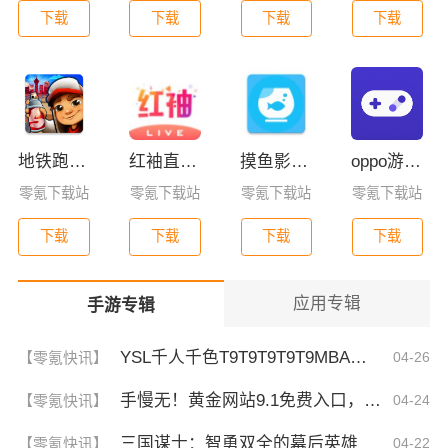
下载
下载
下载
下载
地铁跑酷全皮肤版
红袖直播免费版官方版下载
摸鱼影视app最新版下载
oppo游戏助手国际版
零氪下载站
零氪下载站
零氪下载站
零氪下载站
下载
下载
下载
下载
应用专辑
手游专辑
YSL千人千色T9T9T9T9T9MBA！揭秘背后的设计秘密，难怪网友都在疯传！
【零氪快讯】
04-26
手慢无！黄金网站9.1免费入口，揭秘这波稳了的福利！
【零氪快讯】
04-24
三国谋士：智勇双全的幕后英雄
【零氪快讯】
04-22