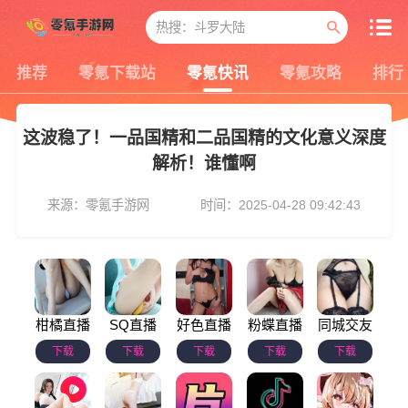
推荐
零氪下载站
零氪快讯
零氪攻略
排行
这波稳了！一品国精和二品国精的文化意义深度
解析！谁懂啊
来源：零氪手游网
时间：2025-04-28 09:42:43
柑橘直播
SQ直播
好色直播
粉蝶直播
同城交友
下载
下载
下载
下载
下载