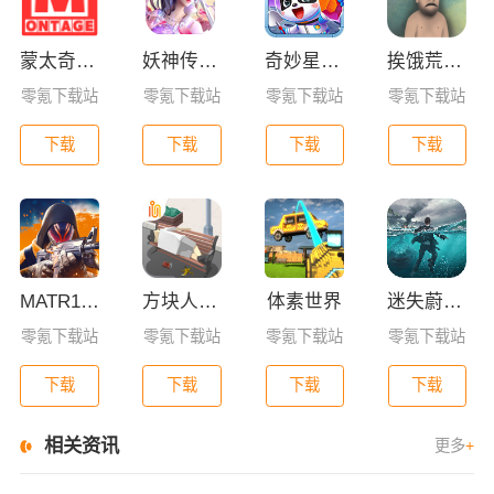
蒙太奇影视2025最新版本下载
妖神传GM版
奇妙星际宇航员
挨饿荒野联机版
零氪下载站
零氪下载站
零氪下载站
零氪下载站
下载
下载
下载
下载
MATR1X FIRE
方块人的简单生活
体素世界
迷失蔚蓝0.1折版
零氪下载站
零氪下载站
零氪下载站
零氪下载站
下载
下载
下载
下载
相关资讯
更多
+