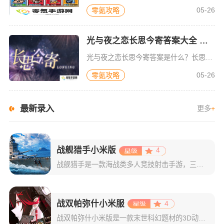
05-26
零氪攻略
光与夜之恋长思今寄答案大全 长思今寄书海文渊活动答案
光与夜之恋长思今寄答案是什么？长思今寄答题活动正在进行，许多玩家想知道答案是什么。有必要直接查看活动的答卷。在这里我们介绍《光与夜的爱》。为这些问题提供了答案。你可以来看看。一、活动介绍1、【长思今寄
05-26
零氪攻略
最新录入
更多
+
战舰猎手小米版
4
战舰猎手是一款海战类多人竞技射击手游，三分钟一局的7v7快节奏对战，能让玩家感受到爽快的战斗体验。并且游戏拥有独创的水兵系统，玩家可以培养自己的舰员学习水兵技能，关键时刻这是可以改变战局的力量。除了7
战双帕弥什小米服
4
战双帕弥什小米版是一款末世科幻题材的3D动作手游，游戏的玩法多样，有着即时消除和硬核ACT相碰撞的独创玩法，热血刺激的PVP竞技对抗，可玩性非常强。在这里还有许多角色，玩家可以操控不同的角色进行战斗，