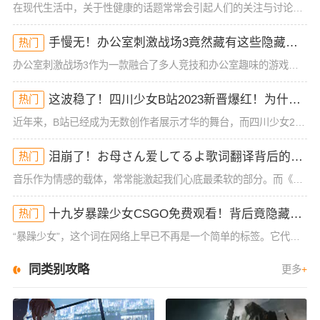
在现代生活中，关于性健康的话题常常会引起人们的关注与讨论，尤其是女性在同房时的体验与生理反应。很多女性可能在性生活中经历过高潮后的松手现象，但有时候会担心这种状态是否能恢复。今天，我们就来深入探讨一下
手慢无！办公室刺激战场3竟然藏有这些隐藏技巧！谁懂啊
热门
办公室刺激战场3作为一款融合了多人竞技和办公室趣味的游戏，一直以来都吸引着大批玩家的热烈关注。然而，很多玩家在初入这款游戏时，常常会被复杂的操作和激烈的竞争环境所困扰，尤其是如何在短短的游戏时间里获得
这波稳了！四川少女B站2023新晋爆红！为什么她的内容这么吸睛？
热门
近年来，B站已经成为无数创作者展示才华的舞台，而四川少女2023年在B站的爆红，让人不禁好奇：她究竟有什么与众不同的地方？作为一位拥有大量粉丝和高曝光率的内容创作者，四川少女的成功并非偶然。她凭借其独
泪崩了！お母さん爱してるよ歌词翻译背后的深情秘密！你可能从未注意到的细节
热门
音乐作为情感的载体，常常能激起我们心底最柔软的部分。而《お母さん爱してるよ》这首歌，无疑是许多人情感的出口。它简单却直击内心的歌词，承载着浓浓的亲情与爱的传递。这首歌的歌词翻译，也给我们带来了一些新的
十九岁暴躁少女CSGO免费观看！背后竟隐藏着这些真相！
热门
“暴躁少女”，这个词在网络上早已不再是一个简单的标签。它代表了年轻一代复杂的情感状态和心理表现。对于很多十九岁的少女来说，成长过程中充满了压力和挑战。而最近，一位十九岁暴躁少女在CSGO游戏中的表现引
同类别攻略
更多
+