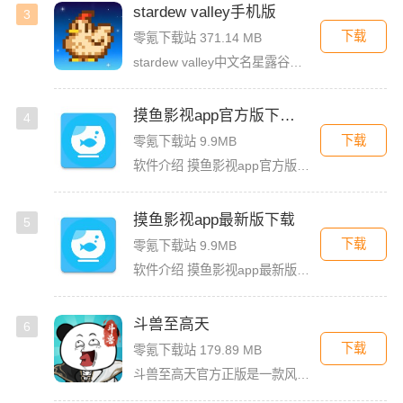
stardew valley手机版
3
下载
零氪下载站 371.14 MB
stardew valley中文名星露谷物语，这是一款像素风沙盒手游，在这里你能利用你自己独有的耕种、采矿、采集、捕鱼和战斗技能去收集生活所需的必要品，而且当你完成特定领域的任务时还能获取到技能经验值
摸鱼影视app官方版下载安装
4
下载
零氪下载站 9.9MB
软件介绍 摸鱼影视app官方版是一款专为影迷打造的高品质影视播放软件，这里汇聚了海量热门电影、电视剧、综艺
摸鱼影视app最新版下载
5
下载
零氪下载站 9.9MB
软件介绍 摸鱼影视app最新版是一款免费的影视看剧软件，拥有简洁的界面UI，用户登录首页就能看见诸多精彩的
斗兽至高天
6
下载
零氪下载站 179.89 MB
斗兽至高天官方正版是一款风格独特的放置养成卡牌手游，以魔性搞怪的熊猫头表情包角色为亮点，赋予战斗更多趣味。玩家将化身魂兽召唤师，收集各类强力魂兽，通过吞噬与进化，不断提升战力，解锁更强形态。除了趣味养