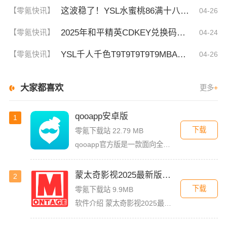
这波稳了！YSL水蜜桃86满十八和88区别，背后暗藏的秘密你知道吗？
【零氪快讯】
04-26
2025年和平精英CDKEY兑换码领取方法及使用技巧
【零氪快讯】
04-24
YSL千人千色T9T9T9T9T9MBA！揭秘背后的设计秘密，难怪网友都在疯传！
【零氪快讯】
04-26
大家都喜欢
更多
+
qooapp安卓版
1
下载
零氪下载站 22.79 MB
qooapp官方版是一款面向全球的二次元游戏资讯平台，它融合玩家社群、媒体资讯、游戏商店于一体，旨在汇聚全球热爱ACG的玩家，为他们创造有趣有爱有价值的产品和服务。为二次元游戏爱好者提供上万款游戏下载
蒙太奇影视2025最新版本下载
2
下载
零氪下载站 9.9MB
软件介绍 蒙太奇影视2025最新版本是一款全面升级的追剧看片软件。它整合了好多不同平台的影视资源，让我们不