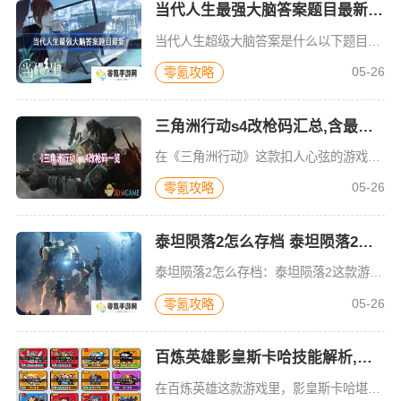
当代人生最强大脑答案题目最新 当代人生最强大脑(问题)答案题目2023
当代人生超级大脑答案是什么以下题目按字幕顺序排序。A奥林匹亚宙斯巨像始建于：约公元前457年阿尔忒弥斯神庙位于今天哪个国家境内：土耳其埃及法老图坦卡蒙是第几王朝的法老：第18王朝B巴比伦空中花园为谁而
05-26
零氪攻略
三角洲行动s4改枪码汇总,含最新枪码
在《三角洲行动》这款扣人心弦的游戏里，S4赛季的改枪码成了众多玩家瞩目的核心。改枪能依照各异的战斗需求，塑造出独一无二且威力更强的武器。当下，游戏中的武器系统愈发丰富多样，不同的地图场景和任务类型，对
05-26
零氪攻略
泰坦陨落2怎么存档 泰坦陨落2存档位置说明一览
泰坦陨落2怎么存档：泰坦陨落2这款游戏无法手动存档，只能自动存档。在游戏中，我们按照系统提示，把本关给通关当我们把本关给通关后，在载入下一关界面处，右下角就会出现存档图标，游戏就自动存档了我们还可以切
05-26
零氪攻略
百炼英雄影皇斯卡哈技能解析,你知道吗
在百炼英雄这款游戏里，影皇斯卡哈堪称极具特色的角色。其技能多样且强力，在游戏的诸多战斗场景中都能发挥关键作用。她的存在为玩家们带来了丰富的战术选择和精彩的战斗体验。影皇斯卡哈凭借独特的技能机制，能在战