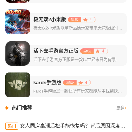
极无双2小米版
4
极无双2小米版以革新品质玩家带来天花板级别的无双割草战斗体验，高帧率技能特效与零延迟技能释放，给到玩家极致流畅。游戏根据经典三国人物形象，打造出数十位各具特色的武将，并精心设计了贴合武将特点的技能机制
活下去手游官方正版
4
活下去手游官方正版是一款以世界末日为背景的生存游戏，画风精致，虽然大部分画面以黑白为主，但每个物品的的图标都给人非常深刻的印象，能将物品的特点表现出来。游戏内容丰富，玩法多样，武器系统丰富，生存设计较
kards手游版
4
kards手游版是一款让所有玩家都能从中找到快乐的二战题材的策略类数字卡牌游戏。kards将传统的收集类卡牌游戏的游戏方式与真实的战场策略和传统战略游戏启发产生的创新机制完美结合。运筹帷幄，与其他玩家
热门推荐
更多
+
女人同房高潮后松手能恢复吗？背后原因深度分析！
热门