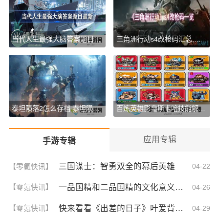
当代人生最强大脑答案题目最新 当代人生最强大脑(问题)答案题目2023
三角洲行动s4改枪码汇总,含最新枪码
泰坦陨落2怎么存档 泰坦陨落2存档位置说明一览
百炼英雄影皇斯卡哈技能解析,你知道吗
应用专辑
手游专辑
三国谋士：智勇双全的幕后英雄
【零氪快讯】
04-22
一品国精和二品国精的文化意义！为何他们如此独特？你绝对不知道的深层背景
【零氪快讯】
04-26
快来看看《出差的日子》叶爱背后的深刻故事！竟然让人泪崩的原因
【零氪快讯】
04-29