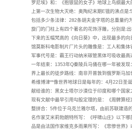
罗尼埃》和：《抱银鼠的女子》地球上鸟纲最大
上第一次生物大灭绝：奥陶纪末期E锇的沸点是:50
包括多少条法律：282条胡夫金字塔的总重量约为：
旋门的门柱上有四个著名的花饰浮雕，分别是:
下来的五幅梵高的《向日葵》中，出现最多的向
馆莫斯科电影制片厂片头的雕像是：工人和集体
军事代号是：霸王行动纳米碳管黑体可吸收最高达
一年结束：1353年Q秦陵兵马俑在哪一年被发现
界上最长的徒步路线：南非开普敦到俄罗斯马加
希维博津**像世界地球日是每年的：4月22日圣
献给谁的：黑女士塔尔沙漠位于印度和哪个国家
现有文献中最早引用勾股定理的是：《周髀算经
整拼合：5件位于乌克兰雅尔塔，由前苏联建造
名作家艾米莉勃朗特所写：《呼啸山庄》以下哪
品是由法国作家维克多雨果所写：《悲惨世界》