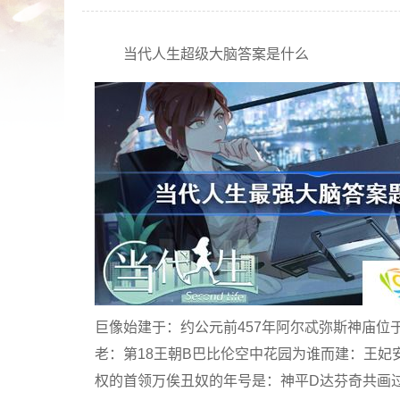
当代人生超级大脑答案是什么
巨像始建于：约公元前457年阿尔忒弥斯神庙
老：第18王朝B巴比伦空中花园为谁而建：王
权的首领万俟丑奴的年号是：神平D达芬奇共画