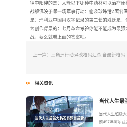
律中阳律的是：太簇以下哪种中药材可以治疗便
战舰沉没于哪一场军事行动：偷袭珍珠港Z著名
是：玛利亚中国用汉字记录的第二长的姓氏是：
为创作背景的：七月革命考验你能不能成为最强
战，要么就看上面的答案吧。
上一篇：三角洲行动s4改枪码汇总,含最新枪码
相关资讯
当代人生最强
当代人生超级大
前457年阿尔