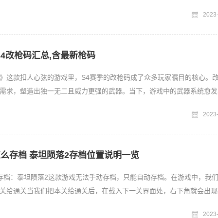
B巴比伦空中花园为谁而
2023
4改枪码汇总,含最新枪码
》这款扣人心弦的游戏里，S4赛季的改枪码成了众多玩家瞩目的核心。
需求，塑造出独一无二且威力更强的武器。当下，游戏中的武器系统愈发
图场景和任务类型，对
2023
怎么存档 泰坦陨落2存档位置说明一览
存档：泰坦陨落2这款游戏无法手动存档，只能自动存档。在游戏中，我
关给通关当我们把本关给通关后，在载入下一关界面处，右下角就会出现
动存档了我们还可以切
2023