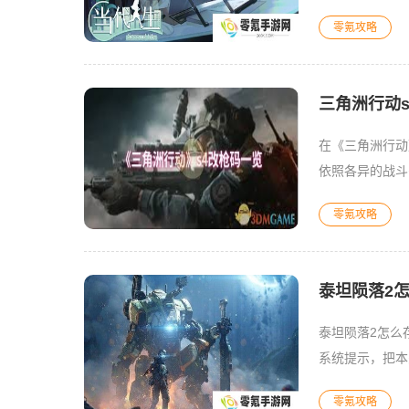
老：第18王朝
零氪攻略
三角洲行动s
在《三角洲行动
依照各异的战斗
多样，不同的地
零氪攻略
泰坦陨落2
泰坦陨落2怎么
系统提示，把本
图标，游戏就自
零氪攻略