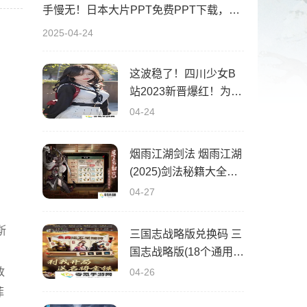
手慢无！日本大片PPT免费PPT下载，这波稳了！速来拿！
2025-04-24
这波稳了！四川少女B
站2023新晋爆红！为什
么她的内容这么吸睛？
04-24
烟雨江湖剑法 烟雨江湖
(2025)剑法秘籍大全获
得途径
04-27
斯
三国志战略版兑换码 三
国志战略版(18个通用礼
包)兑换码2025最新有
政
04-26
效
菲