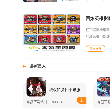
百炼英雄影
在百炼英雄这款
战斗场景中都能
影皇斯卡哈凭借
零氪攻略
最新录入
战双帕弥什小米服
零氪下载站 丨 1.93 GB
零氪下载站