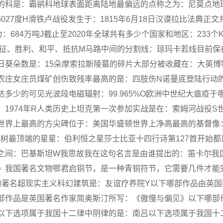
的科是：霸鹟科地球表面距离陆地最偏远的点称之为：尼莫点地
27度H滑铁卢战役发生于：1815年6月18日汉谟拉比法典正文
684万吨J截止至2020年全球共有多少个国家和地区：233个
出征、胜利、和平、抵抗M马路中间的分割线：琼玛卡若线目前保
日葵朵数是：15朵摩索拉斯陵墓的碎片大部分被收藏在：大英博
农庄女庄员煤矿创伤致残率最高的是：四肢伤N诺曼底登陆行动
多少的可见光波段电磁辐射：99.965%O欧洲中世纪大瘟疫于
：1974年R人类历史上坦克第一次参加实战是在：索姆河战役S
世界上最高的方尖碑位于：美国华盛顿世界上净高最高的基督像
诞树最顶端的星星：伯利恒之星莎士比亚十四行诗第127首开始都
之间：巴基斯坦W我思故我在这句名言是由谁提出的：笛卡尔我
》我国著名文物鄂君启铜节，是一种青铜符节，它需要几件才能
的著名超现实主义科幻建筑是：友谊疗养院Y以下哪部作品由英国
部作品是英国著名作家简奥斯汀所写：《傲慢与偏见》以下哪部
以下选项属于我国十二律中阴律的是：南吕以下选项属于我国十