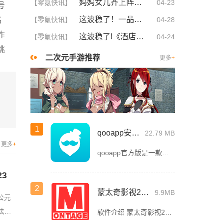
妈妈女儿齐上阵！这5大策略让你们关系更亲密，感情升温不可挡！
【零氪快讯】
04-23
号
这波稳了！一品国精和二品国精的文化意义深度解析！谁懂啊
名
【零氪快讯】
04-28
作
这波稳了!《酒店激战》1-5集免费观看中文版，网友疯狂推荐！
【零氪快讯】
04-24
挑
二次元手游推荐
更多
+
1
qooapp安卓版
22.79 MB
更多
+
qooapp官方版是一款面向全球的二次元游戏资讯平台，它融合玩家社群、媒体资讯、游戏商店于一体，旨在汇聚全球热爱ACG的玩家，为他们创造有趣有爱有价值的产品和服务。为二次元游戏爱好者提供上万款游戏下载
3
2
蒙太奇影视2025最新版本下载
9.9MB
公元
法
软件介绍 蒙太奇影视2025最新版本是一款全面升级的追剧看片软件。它整合了好多不同平台的影视资源，让我们不