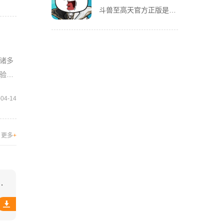
斗兽至高天官方正版是一款风格独特的放置养成卡牌手游，以魔性搞怪的熊猫头表情包角色为亮点，赋予战斗更多趣味。玩家将化身魂兽召唤师，收集各类强力魂兽，通过吞噬与进化，不断提升战力，解锁更强形态。除了趣味养
诸多
验。
-04-14
更多
+
官方正版