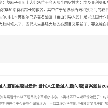
秘：蓖麻子亚历山大灯塔位于今天哪个国家境内：埃及亚利桑那
画家毕加索有着超长的教名，其中位于纳波穆西诺和狄之间的教
伙尔川扎木苏他尔只多著名油画《自由引导人民》是以法国什么
大脑时候来了，当代人生最强大脑答案题目又更新了，要么独自
大脑答案题目最新 当代人生最强大脑(问题)答案题目202
脑答案是什么以下题目按字幕顺序排序。A奥林匹亚宙斯巨像始建于：约
忒弥斯神庙位于今天哪个国家境内：土耳其埃及法老图坦卡蒙是第几王朝的