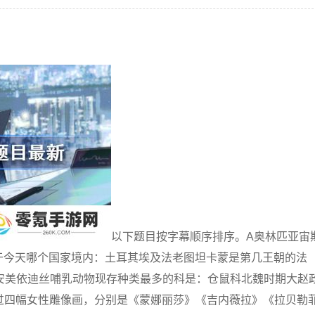
以下题目按字幕顺序排序。A奥林匹亚宙
位于今天哪个国家境内：土耳其埃及法老图坦卡蒙是第几王朝的法
妃安美依迪丝哺乳动物现存种类最多的科是：仓鼠科北魏时期大赵
过四幅女性雕像画，分别是《蒙娜丽莎》《吉内薇拉》《拉贝勒