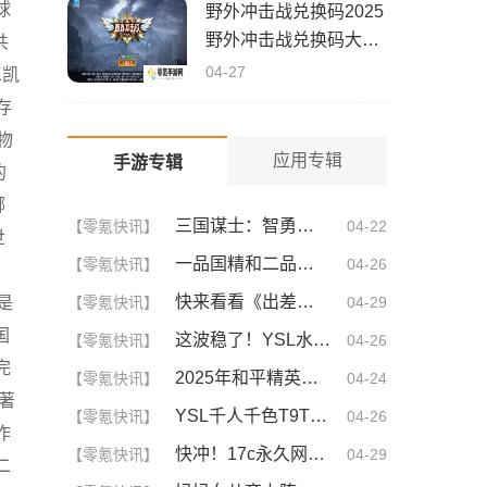
球
野外冲击战兑换码2025
野外冲击战兑换码大全
共
(真实有效)
04-27
K凯
存
物
应用专辑
手游专辑
的
哪
三国谋士：智勇双全的幕后英雄
【零氪快讯】
04-22
世
一品国精和二品国精的文化意义！为何他们如此独特？你绝对不知道的深层背景
【零氪快讯】
04-26
：
快来看看《出差的日子》叶爱背后的深刻故事！竟然让人泪崩的原因
是
【零氪快讯】
04-29
国
这波稳了！YSL水蜜桃86满十八和88区别，背后暗藏的秘密你知道吗？
【零氪快讯】
04-26
完
2025年和平精英CDKEY兑换码领取方法及使用技巧
【零氪快讯】
04-24
著
YSL千人千色T9T9T9T9T9MBA！揭秘背后的设计秘密，难怪网友都在疯传！
【零氪快讯】
04-26
作
快冲！17c永久网名你不可不知的3大秘诀！| 成为网名大神的终极指南
【零氪快讯】
04-29
二