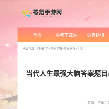
首页
零氪下载站
零氪快讯
当前位置：
网站首页
>零氪攻略
>零氪攻略
>正文
当代人生最强大脑答案题目最
来源：零氪手