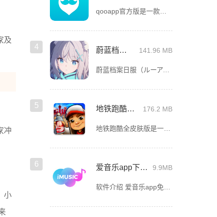
qooapp官方版是一款面向全球的二次元游戏资讯平台，它融合玩家社群、媒体资讯、游戏商店于一体，旨在汇聚全球热爱ACG的玩家，为他们创造有趣有爱有价值的产品和服务。为二次元游戏爱好者提供上万款游戏下载
家及
4
蔚蓝档案日服
141.96 MB
蔚蓝档案日服（ルーアーカイブ）是一款角色扮演游戏，在游戏内玩家将受学生会长所托，来到名为基沃托斯的学院都市担任夏莱机构的老师，玩家需要做的就是履行身为大人与老师的责任，解决在学院都市中发生的各种问题与
5
地铁跑酷全皮肤版
176.2 MB
地铁跑酷全皮肤版是一款趣味性十足的休闲跑酷游戏，该游戏全3D酷跑，环游世界，每一个版本都会带你观赏一个城市的风采，全世界所有城市，在游戏中都有可能遇见，特色的地铁、特色的城市美景，在你眼中大方光彩，以
家冲
6
爱音乐app下载免费版
9.9MB
软件介绍 爱音乐app免费版是一款音乐播放软件，旨在为用户提供高品质的音乐体验。无论是流行音乐、古典乐、摇
！小
来