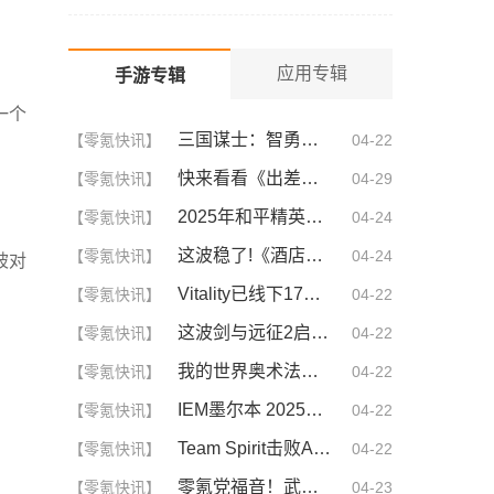
注意到的细节
应用专辑
手游专辑
一个
三国谋士：智勇双全的幕后英雄
【零氪快讯】
04-22
快来看看《出差的日子》叶爱背后的深刻故事！竟然让人泪崩的原因
【零氪快讯】
04-29
2025年和平精英CDKEY兑换码领取方法及使用技巧
【零氪快讯】
04-24
这波稳了!《酒店激战》1-5集免费观看中文版，网友疯狂推荐！
【零氪快讯】
04-24
被对
Vitality已线下17连胜，追平Astralis并列第三
【零氪快讯】
04-22
这波剑与远征2启程兑换码！手慢无，速存！
【零氪快讯】
04-22
我的世界奥术法杖咋升级,石块做法有哪些
【零氪快讯】
04-22
IEM墨尔本 2025：再下一城！MOUZ 2-0 GL
【零氪快讯】
04-22
Team Spirit击败Aurora Gaming，成功晋级PGL 瓦拉几亚 S4淘汰赛
【零氪快讯】
04-22
零氪党福音！武道神尊“躺平”修炼秘籍，飞升境不再是梦！
【零氪快讯】
04-23