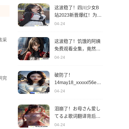
这波稳了！四川少女B
站2023新晋爆红！为什
么她的内容这么吸睛？
04-24
该采
这波稳了！饥饿的阿姨
免费观看全集，竟然隐
藏了这些秘密！
04-24
破防了！
供完
14may18_xxxxxl56edu
民族背后的深层原因！
04-24
竟然有这些未解之谜
泪崩了！お母さん爱し
てるよ歌词翻译背后的
深情秘密！你可能从未
04-24