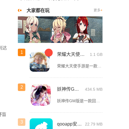
大家都在玩
更多
+
到达
1
荣耀大天使手游
1.1 GB
荣耀大天使手游是一款以端游体量为标准打造的MMORPG魔幻手游，游戏采用自研Light37引擎，Unity环境开发，呈现出精美绚丽的画面效果。同时，游戏还创造了独有的细微人物肢体动作，细腻写实的暗黑式
2
妖神传GM版
434.5 MB
妖神传GM版是一款回合制仙侠ARPG游戏，游戏画风可爱Q萌，建模也非常精致。虽是一款回合制游戏，但是在游戏局外，玩家可以自由的在辽阔的地图内玩耍探索，3D全景视角，不放过每一个风景。更有可爱的骑宠供玩
野盲
3
qooapp安卓版
22.79 MB