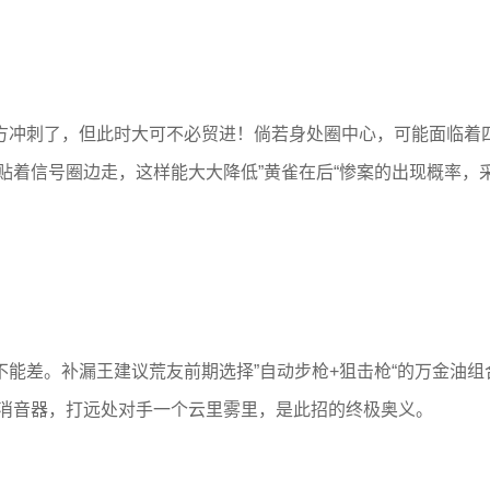
方冲刺了，但此时大可不必贸进！倘若身处圈中心，可能面临着
贴着信号圈边走，这样能大大降低”黄雀在后“惨案的出现概率，
能差。补漏王建议荒友前期选择”自动步枪+狙击枪“的万金油组
消音器，打远处对手一个云里雾里，是此招的终极奥义。