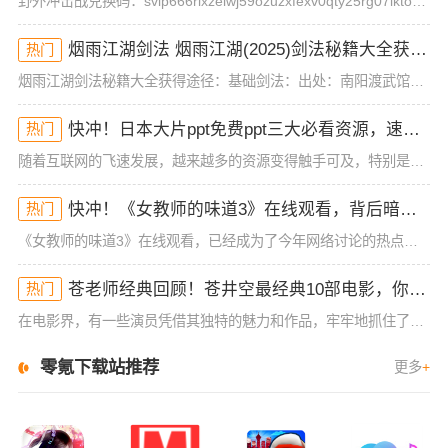
野外冲击战兑换码：svip666rixzelwj59ozuzxfexv0qty25rg07lktorm12mog兑换方式：1、首先玩家需要先完成一场游戏对局，才能进入游戏大厅，然后点击左上角的头像。2
烟雨江湖剑法 烟雨江湖(2025)剑法秘籍大全获得途径
热门
烟雨江湖剑法秘籍大全获得途径：基础剑法：出处：南阳渡武馆品阶：基础武学描述：基础剑法历来是初入江湖的侠士们都会修炼的一套入门剑法，虽然威力不强但胜在简单易学，毫不花哨。第十重(攻击120 招架120)
快冲！日本大片ppt免费ppt三大必看资源，速来抢！
热门
随着互联网的飞速发展，越来越多的资源变得触手可及，特别是在影视、动画等领域，热门内容不断刷新观众的观影体验。今天，我们要分享的内容是关于“日本大片ppt免费ppt”的一些资源，且这些资源并非一般的在线
快冲！《女教师的味道3》在线观看，背后暗藏的秘密你不懂！
热门
《女教师的味道3》在线观看，已经成为了今年网络讨论的热点之一。这部作品从一开始的低调发布，到如今的全民热议，展现了它独特的吸引力。不同于前两部作品，这一季的情节和人物设定更为复杂，也更加引发了观众的好
苍老师经典回顾！苍井空最经典10部电影，你看过哪几部？
热门
在电影界，有一些演员凭借其独特的魅力和作品，牢牢地抓住了观众的目光。苍井空，作为日本电影行业的代表性人物之一，其经典作品不仅在国内外引起了广泛关注，也塑造了她在电影史上的重要地位。今天，我们将带你一起
零氪下载站推荐
更多
+