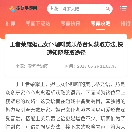
推荐
零氪下载站
零氪快讯
零氪攻略
排行
王者荣耀妲己女仆咖啡美乐蒂台词获取方法,快
速知晓获取途径
来源：零氪手游网
时间：2025-05-26 11:52:35
于王者荣耀里，妲己女仆咖啡的美乐蒂之语，乃是
众多玩家心心念念渴望获取的语音。下面就为诸位呈上
获取它的攻略：这款语音在游戏中备受瞩目，其独特的
魅力吸引着无数玩家。妲己女仆咖啡本就以可爱形象深
受喜爱，搭配上美乐蒂之语更是增色不少。玩家们为了
得到它，可谓是想尽办法。接下来的攻略内容，将为大