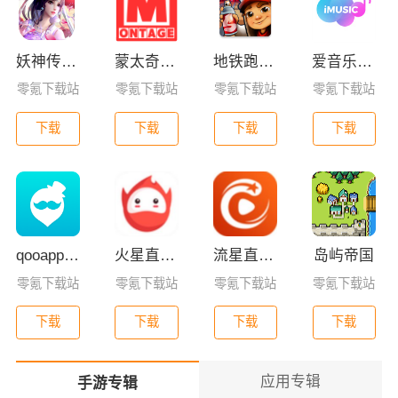
妖神传GM版
蒙太奇影视2025最新版本下载
地铁跑酷全皮肤版
爱音乐app下载免费版
零氪下载站
零氪下载站
零氪下载站
零氪下载站
下载
下载
下载
下载
qooapp安卓版
火星直播2025最新版
流星直播官方版免费下载
岛屿帝国
零氪下载站
零氪下载站
零氪下载站
零氪下载站
下载
下载
下载
下载
应用专辑
手游专辑