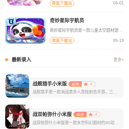
05-01
零氪下载站
奇妙星际宇航员
奇妙星际宇航员是一款儿童太空题材游戏，太空是什么样子？宇航员在空间站如何生活？小朋友们一定很好奇，游戏中包含了很多关于宇宙的百科知识，配合小游戏的玩法，可以让宝宝们在一遍玩耍中学习关于神秘宇宙的知识，
05-19
零氪下载站
最新录入
更多
+
战舰猎手小米版
4
战舰猎手是一款海战类多人竞技射击手游，三分钟一局的7v7快节奏对战，能让玩家感受到爽快的战斗体验。并且游戏拥有独创的水兵系统，玩家可以培养自己的舰员学习水兵技能，关键时刻这是可以改变战局的力量。除了7
战双帕弥什小米服
4
战双帕弥什小米版是一款末世科幻题材的3D动作手游，游戏的玩法多样，有着即时消除和硬核ACT相碰撞的独创玩法，热血刺激的PVP竞技对抗，可玩性非常强。在这里还有许多角色，玩家可以操控不同的角色进行战斗，