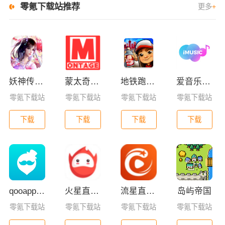
零氪下载站推荐
更多
+
妖神传GM版
蒙太奇影视2025最新版本下载
地铁跑酷全皮肤版
爱音乐app下载免费版
零氪下载站
零氪下载站
零氪下载站
零氪下载站
下载
下载
下载
下载
qooapp安卓版
火星直播2025最新版
流星直播官方版免费下载
岛屿帝国
零氪下载站
零氪下载站
零氪下载站
零氪下载站