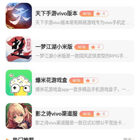
天下手游vivo版本
4
天下手游vivo版本是有网易游戏专为vivo手机定制的一款山海经玄幻国风旗舰手游，从版本可使用vivo账号一键登录，并且上线还可领取vivo专属礼包！游戏背景以中国古代山海经典为基础，让玩家从神仙后裔
一梦江湖小米版
4
一梦江湖小米版是一款国风武侠类型的RPG手游，曾名为楚留香。而这显示出了它的武侠属性，该游戏采用了以古龙武侠小说为题材创作，为玩家创造出了一个属于玩家们的武侠游戏世界。游戏拥有着多张无缝连接的地图，来
爆米花游戏盒
4
爆米花游戏盒app一款多精品手机游戏盒子，一般又称为好游快爆。在软件中拥有着数百万款不同种类的游戏资源！且种类丰富多样，无论是卡牌类、酷跑类、竞速类，还是格斗类、经营类、角色扮演类等，你都能够在这里轻
影之诗vivo渠道服
4
影之诗vivo渠道服是一款日式幻想公平竞技卡牌手游，具有非常精美的日式画面，很多日本的一线声优为这个游戏来配音，整体是采用了巴哈姆特之怒作为它的故事背景。同时主打五分钟公平竞技，在这一点上来说，比炉石