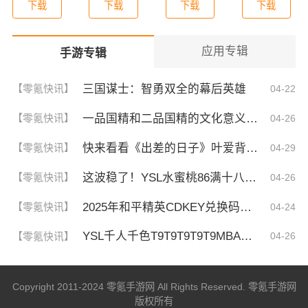
下载
下载
下载
下载
应用专辑
手游专辑
三国谋士：智勇双全的幕后英雄
【零氪快讯】
04-22
一品国精和二品国精的文化意义！为何他们如此独特？你绝对不知道的深层背景
【零氪快讯】
04-26
快来看看《出差的日子》叶爱背后的深刻故事！竟然让人泪崩的原因
【零氪快讯】
04-29
这波稳了！YSL水蜜桃86满十八和88区别，背后暗藏的秘密你知道吗？
【零氪快讯】
04-26
2025年和平精英CDKEY兑换码领取方法及使用技巧
【零氪快讯】
04-24
YSL千人千色T9T9T9T9T9MBA！揭秘背后的设计秘密，难怪网友都在疯传！
【零氪快讯】
04-26
Copyright 2011-2024 零氪手游网 All Rights Reserved. 零氪手游网
版权所有