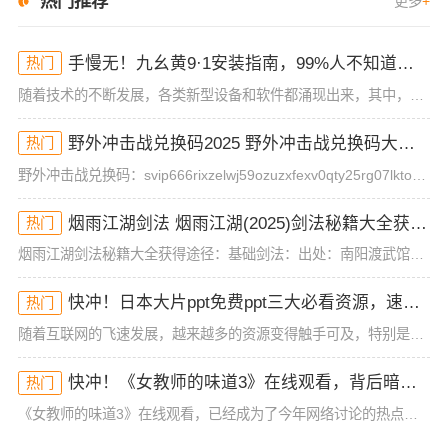
热门推荐
更多
+
手慢无！九幺黄9·1安装指南，99%人不知道的操作技巧！
热门
随着技术的不断发展，各类新型设备和软件都涌现出来，其中，九幺黄9·1的安装方法逐渐成为了许多用户关注的焦点。你是否也对这款软件感到好奇，想知道如何顺利安装并快速使用？如果你也是这部分群体的成员，那么今
野外冲击战兑换码2025 野外冲击战兑换码大全(真实有效)
热门
野外冲击战兑换码：svip666rixzelwj59ozuzxfexv0qty25rg07lktorm12mog兑换方式：1、首先玩家需要先完成一场游戏对局，才能进入游戏大厅，然后点击左上角的头像。2
烟雨江湖剑法 烟雨江湖(2025)剑法秘籍大全获得途径
热门
烟雨江湖剑法秘籍大全获得途径：基础剑法：出处：南阳渡武馆品阶：基础武学描述：基础剑法历来是初入江湖的侠士们都会修炼的一套入门剑法，虽然威力不强但胜在简单易学，毫不花哨。第十重(攻击120 招架120)
快冲！日本大片ppt免费ppt三大必看资源，速来抢！
热门
随着互联网的飞速发展，越来越多的资源变得触手可及，特别是在影视、动画等领域，热门内容不断刷新观众的观影体验。今天，我们要分享的内容是关于“日本大片ppt免费ppt”的一些资源，且这些资源并非一般的在线
快冲！《女教师的味道3》在线观看，背后暗藏的秘密你不懂！
热门
《女教师的味道3》在线观看，已经成为了今年网络讨论的热点之一。这部作品从一开始的低调发布，到如今的全民热议，展现了它独特的吸引力。不同于前两部作品，这一季的情节和人物设定更为复杂，也更加引发了观众的好