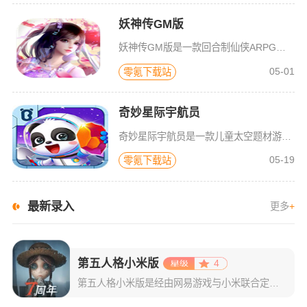
妖神传GM版
妖神传GM版是一款回合制仙侠ARPG游戏，游戏画风可爱Q萌，建模也非常精致。虽是一款回合制游戏，但是在游戏局外，玩家可以自由的在辽阔的地图内玩耍探索，3D全景视角，不放过每一个风景。更有可爱的骑宠供玩
05-01
零氪下载站
奇妙星际宇航员
奇妙星际宇航员是一款儿童太空题材游戏，太空是什么样子？宇航员在空间站如何生活？小朋友们一定很好奇，游戏中包含了很多关于宇宙的百科知识，配合小游戏的玩法，可以让宝宝们在一遍玩耍中学习关于神秘宇宙的知识，
05-19
零氪下载站
最新录入
更多
+
第五人格小米版
4
第五人格小米版是经由网易游戏与小米联合定制的一款非对称对抗手游，集合了解谜与战斗的元素，玩家可以使用小米账号和官方账号进行同步登录，并且能够获得许多专属福利和小米特权。游戏具有精美制作的界面，令人称赞