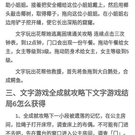
助小姐姐。接着把安全帽给这位小姐姐戴上，然后用榔
头敲击椰树，取得椰子，拖向这位小姐姐。在小姐姐右
边用铲子挖开缝，使它长出深陷的窟窿。
文字玩出花帮她逃离困境通关攻略 连续点击三次
钟表，到12点钟，门口会出现一份午餐。拖动午餐给女
主，女主等级到3级。拖动防身术给女主，女主等级到5
级。
文字玩出花帮他救援，首先将鱼拖到大白鹅处，合
成鳄鱼。
三、文字游戏全成就攻略下文字游戏结
局6怎么获得
1、全成就攻略下一小段被遗落的记忆，在公主房
间，拉绳子打开床帘，调查床上的布偶。不可能有门进
不去吧，先在露台的窗口进入公主房间，调查「门」。