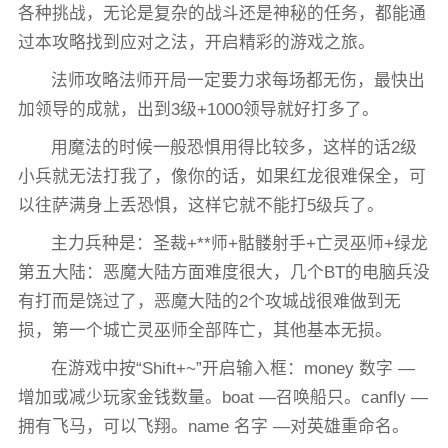
各种挑战，无论是复杂的战斗还是神秘的任务，都能通
过本攻略找到应对之法，开启精彩的游戏之旅。
法师攻略法师开局一定要力求每场都无伤，最快出
加领导的成就，出到3级+1000领导就好打多了。
用魔法的时候一般恐惧用得比较多，这样的话2级
小兵就无法打我了，像你的话，如果红龙很难保全，可
以往萨满身上丢恐惧，这样它就不能打5级兵了。
主力兵种是：圣裁+**师+骷髅射手+亡灵巫师+绿龙
第五大陆：恶魔大陆方面难度很大，几个BT的电脑兵没
有打而是饶过了，恶魔大陆的2个攻城战很难做到无
损，第一个城亡灵巫师全部阵亡，其他基本无损。
在游戏中按“Shift+~”开启输入框：money 数字 —
增加或减少玩家金钱数量。boat —召唤船只。canfly —
拥有飞马，可以飞翔。name 名字 —对英雄重命名。