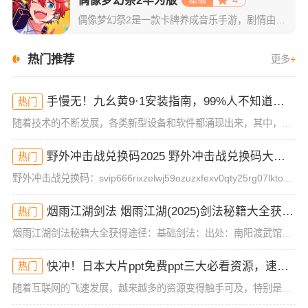
偶像梦幻祭2华为版
4
偶像梦幻祭2是一款卡牌养成音乐手游，剧情由著名轻小说家执笔，承接偶像梦幻祭的剧情，延续了前作偶像梦幻祭的世界观，并对画面进行了全方面升级，采用匠心独具的精致3D画面，搭配精致制作的音乐，带给视觉与听觉
热门推荐
更多
+
手慢无！九幺黄9·1安装指南，99%人不知道的操作技巧！
热门
随着技术的不断发展，各类新型设备和软件都涌现出来，其中，九幺黄9·1的安装方法逐渐成为了许多用户关注的焦点。你是否也对这款软件感到好奇，想知道如何顺利安装并快速使用？如果你也是这部分群体的成员，那么今
野外冲击战兑换码2025 野外冲击战兑换码大全(真实有效)
热门
野外冲击战兑换码：svip666rixzelwj59ozuzxfexv0qty25rg07lktorm12mog兑换方式：1、首先玩家需要先完成一场游戏对局，才能进入游戏大厅，然后点击左上角的头像。2
烟雨江湖剑法 烟雨江湖(2025)剑法秘籍大全获得途径
热门
烟雨江湖剑法秘籍大全获得途径：基础剑法：出处：南阳渡武馆品阶：基础武学描述：基础剑法历来是初入江湖的侠士们都会修炼的一套入门剑法，虽然威力不强但胜在简单易学，毫不花哨。第十重(攻击120 招架120)
快冲！日本大片ppt免费ppt三大必看资源，速来抢！
热门
随着互联网的飞速发展，越来越多的资源变得触手可及，特别是在影视、动画等领域，热门内容不断刷新观众的观影体验。今天，我们要分享的内容是关于“日本大片ppt免费ppt”的一些资源，且这些资源并非一般的在线