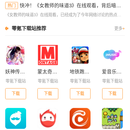
快冲！《女教师的味道3》在线观看，背后暗藏的秘密你不懂！
热门
《女教师的味道3》在线观看，已经成为了今年网络讨论的热点之一。这部作品从一开始的低调发布，到如今的全民热议，展现了它独特的吸引力。不同于前两部作品，这一季的情节和人物设定更为复杂，也更加引发了观众的好
零氪下载站推荐
更多
+
妖神传GM版
蒙太奇影视2025最新版本下载
地铁跑酷全皮肤版
爱音乐app下载免费版
零氪下载站
零氪下载站
零氪下载站
零氪下载站
下载
下载
下载
下载