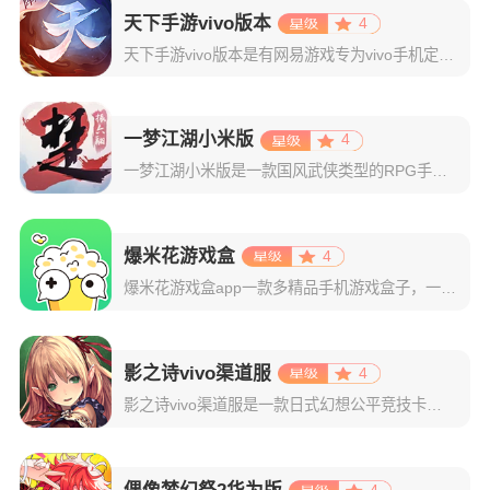
天下手游vivo版本
4
天下手游vivo版本是有网易游戏专为vivo手机定制的一款山海经玄幻国风旗舰手游，从版本可使用vivo账号一键登录，并且上线还可领取vivo专属礼包！游戏背景以中国古代山海经典为基础，让玩家从神仙后裔
一梦江湖小米版
4
一梦江湖小米版是一款国风武侠类型的RPG手游，曾名为楚留香。而这显示出了它的武侠属性，该游戏采用了以古龙武侠小说为题材创作，为玩家创造出了一个属于玩家们的武侠游戏世界。游戏拥有着多张无缝连接的地图，来
爆米花游戏盒
4
爆米花游戏盒app一款多精品手机游戏盒子，一般又称为好游快爆。在软件中拥有着数百万款不同种类的游戏资源！且种类丰富多样，无论是卡牌类、酷跑类、竞速类，还是格斗类、经营类、角色扮演类等，你都能够在这里轻
影之诗vivo渠道服
4
影之诗vivo渠道服是一款日式幻想公平竞技卡牌手游，具有非常精美的日式画面，很多日本的一线声优为这个游戏来配音，整体是采用了巴哈姆特之怒作为它的故事背景。同时主打五分钟公平竞技，在这一点上来说，比炉石