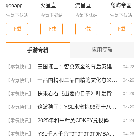
qooapp安卓版
火星直播2025最新版
流星直播官方版免费下载
岛屿帝国
零氪下载站
零氪下载站
零氪下载站
零氪下载站
下载
下载
下载
下载
应用专辑
手游专辑
三国谋士：智勇双全的幕后英雄
【零氪快讯】
04-22
一品国精和二品国精的文化意义！为何他们如此独特？你绝对不知道的深层背景
【零氪快讯】
04-26
快来看看《出差的日子》叶爱背后的深刻故事！竟然让人泪崩的原因
【零氪快讯】
04-29
这波稳了！YSL水蜜桃86满十八和88区别，背后暗藏的秘密你知道吗？
【零氪快讯】
04-26
2025年和平精英CDKEY兑换码领取方法及使用技巧
【零氪快讯】
04-24
YSL千人千色T9T9T9T9T9MBA！揭秘背后的设计秘密，难怪网友都在疯传！
【零氪快讯】
04-26