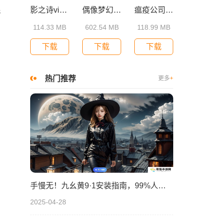
影之诗vivo渠道服
偶像梦幻祭2华为版
瘟疫公司手机版
新
114.33 MB
602.54 MB
118.99 MB
下载
下载
下载
热门推荐
更多
+
手慢无！九幺黄9·1安装指南，99%人不知道的操作技巧！
2025-04-28