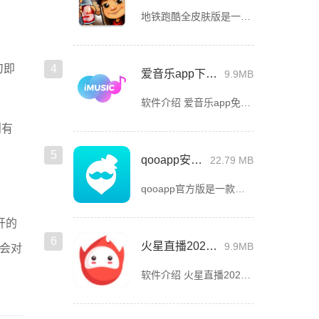
地铁跑酷全皮肤版是一款趣味性十足的休闲跑酷游戏，该游戏全3D酷跑，环游世界，每一个版本都会带你观赏一个城市的风采，全世界所有城市，在游戏中都有可能遇见，特色的地铁、特色的城市美景，在你眼中大方光彩，以
刀即
4
爱音乐app下载免费版
9.9MB
软件介绍 爱音乐app免费版是一款音乐播放软件，旨在为用户提供高品质的音乐体验。无论是流行音乐、古典乐、摇
则有
5
qooapp安卓版
22.79 MB
qooapp官方版是一款面向全球的二次元游戏资讯平台，它融合玩家社群、媒体资讯、游戏商店于一体，旨在汇聚全球热爱ACG的玩家，为他们创造有趣有爱有价值的产品和服务。为二次元游戏爱好者提供上万款游戏下载
开的
6
火星直播2025最新版
9.9MB
”会对
软件介绍 火星直播2025最新版是一款内容精彩的直播平台，全天24小时带来不间断的直播可观看。包含数十种截