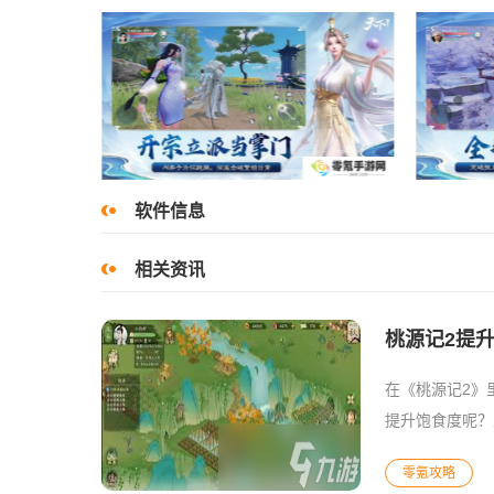
软件信息
相关资讯
桃源记2提
在《桃源记2》
提升饱食度呢？
各异。比如富含
零氪攻略