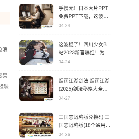
手慢无！日本大片PPT
免费PPT下载，这波稳
了！速来拿！
04-24
这波稳了！四川少女B
沧浪
站2023新晋爆红！为什
么她的内容这么吸睛？
04-24
容易
烟雨江湖剑法 烟雨江湖
橙装
(2025)剑法秘籍大全获
得途径
04-27
三国志战略版兑换码 三
国志战略版(18个通用礼
包)兑换码2025最新有
04-26