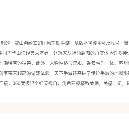
机定制的一款山海经玄幻国风旗舰手游，从版本可使用vivo账号一
以中国古代山海经典为基础，让玩家从神仙后裔的角度体验许多神
浩瀚稀有的猛兽，此外，人物性格与汉服、香云融为一体，苏州
玩家带来超高的游戏体验。天下手游还突破了传统手游的地图限
连接，360度极限全细节视角，角色建模精致美艳，美感十足，