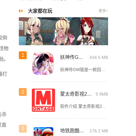
大家都在玩
更多
+
现倒
怪物
1
妖神传GM版
434.5 MB
励。
妖神传GM版是一款回合制仙侠ARPG游戏，游戏画风可爱Q萌，建模也非常精致。虽是一款回合制游戏，但是在游戏局外，玩家可以自由的在辽阔的地图内玩耍探索，3D全景视角，不放过每一个风景。更有可爱的骑宠供玩
箱打
2
蒙太奇影视2025最新版本下载
9.9MB
软件介绍 蒙太奇影视2025最新版本是一款全面升级的追剧看片软件。它整合了好多不同平台的影视资源，让我们不
击杀
是直
3
地铁跑酷全皮肤版
176.2 MB