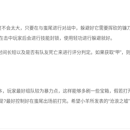
难度不会太大，只要在与蚩尾进行对战中，躲避好它需要挥砍的镰
在击中玩家后会进行技能封锁，使用轻功进行躲避就好。
间长短以及是否有队友死亡来进行评分判定。如果获取“甲”，
本，玩家最好组队较为暴力点，这样能够多刷一些宝箱，假若打
?最好控制好在蚩尾出场前打完。希望小羊所发表的“沧浪之墟