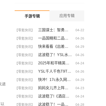
效
应用专辑
手游专辑
三国谋士：智勇双全的幕后英雄
【零氪快讯】
04-22
一品国精和二品国精的文化意义！为何他们如此独特？你绝对不知道的深层背景
【零氪快讯】
04-26
快来看看《出差的日子》叶爱背后的深刻故事！竟然让人泪崩的原因
【零氪快讯】
04-29
这波稳了！YSL水蜜桃86满十八和88区别，背后暗藏的秘密你知道吗？
【零氪快讯】
04-26
2025年和平精英CDKEY兑换码领取方法及使用技巧
【零氪快讯】
04-24
YSL千人千色T9T9T9T9T9MBA！揭秘背后的设计秘密，难怪网友都在疯传！
【零氪快讯】
04-26
快冲！17c永久网名你不可不知的3大秘诀！| 成为网名大神的终极指南
【零氪快讯】
04-29
长进
妈妈女儿齐上阵！这5大策略让你们关系更亲密，感情升温不可挡！
【零氪快讯】
04-23
这波稳了!《酒店激战》1-5集免费观看中文版，网友疯狂推荐！
【零氪快讯】
04-24
可以
这波稳了！一品国精和二品国精的文化意义深度解析！谁懂啊
【零氪快讯】
04-28