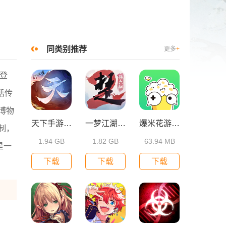
同类别推荐
更多
+
键登
话传
博物
天下手游vivo版本
一梦江湖小米版
爆米花游戏盒
制，
1.94 GB
1.82 GB
63.94 MB
是一
下载
下载
下载