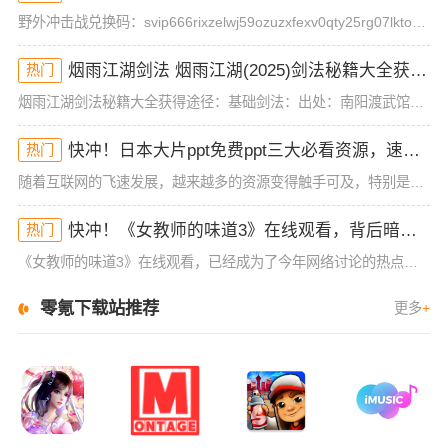
野外冲击战兑换码：svip666rixzelwj59ozuzxfexv0qty25rg07lktorm12mog兑换方式：1、首先玩家需要先完成一场游戏对局，才能进入游戏大厅，然后点击左上角的头像。2
烟雨江湖剑法 烟雨江湖(2025)剑法秘籍大全获得途径
热门
烟雨江湖剑法秘籍大全获得途径：基础剑法：出处：南阳渡武馆品阶：基础武学描述：基础剑法历来是初入江湖的侠士们都会修炼的一套入门剑法，虽然威力不强但胜在简单易学，毫不花哨。第十重(攻击120 招架120)
快冲！日本大片ppt免费ppt三大必看资源，速来抢！
热门
随着互联网的飞速发展，越来越多的资源变得触手可及，特别是在影视、动画等领域，热门内容不断刷新观众的观影体验。今天，我们要分享的内容是关于“日本大片ppt免费ppt”的一些资源，且这些资源并非一般的在线
快冲！《女教师的味道3》在线观看，背后暗藏的秘密你不懂！
热门
《女教师的味道3》在线观看，已经成为了今年网络讨论的热点之一。这部作品从一开始的低调发布，到如今的全民热议，展现了它独特的吸引力。不同于前两部作品，这一季的情节和人物设定更为复杂，也更加引发了观众的好
零氪下载站推荐
更多
+