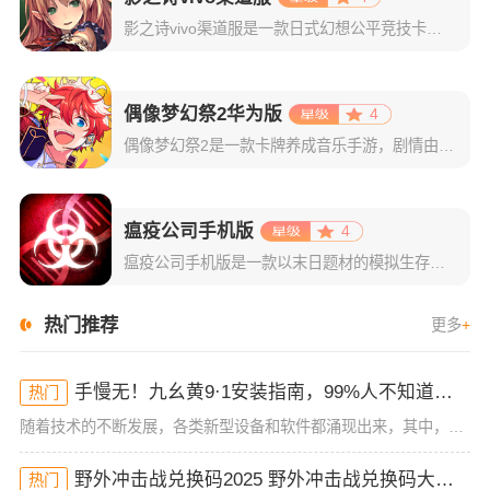
影之诗vivo渠道服是一款日式幻想公平竞技卡牌手游，具有非常精美的日式画面，很多日本的一线声优为这个游戏来配音，整体是采用了巴哈姆特之怒作为它的故事背景。同时主打五分钟公平竞技，在这一点上来说，比炉石
偶像梦幻祭2华为版
4
偶像梦幻祭2是一款卡牌养成音乐手游，剧情由著名轻小说家执笔，承接偶像梦幻祭的剧情，延续了前作偶像梦幻祭的世界观，并对画面进行了全方面升级，采用匠心独具的精致3D画面，搭配精致制作的音乐，带给视觉与听觉
瘟疫公司手机版
4
瘟疫公司手机版是一款以末日题材的模拟生存游戏，提供了多种病毒，如细菌、朊病毒、生化武器等，玩家要做的就是将这些病原体散播到世界各地，从而制造一场超级瘟疫。瘟疫公司游戏整体色调为危险的红色，给玩家一种紧
热门推荐
更多
+
手慢无！九幺黄9·1安装指南，99%人不知道的操作技巧！
热门
随着技术的不断发展，各类新型设备和软件都涌现出来，其中，九幺黄9·1的安装方法逐渐成为了许多用户关注的焦点。你是否也对这款软件感到好奇，想知道如何顺利安装并快速使用？如果你也是这部分群体的成员，那么今
野外冲击战兑换码2025 野外冲击战兑换码大全(真实有效)
热门