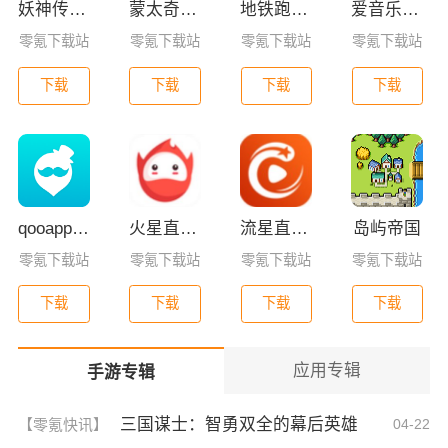
妖神传GM版
蒙太奇影视2025最新版本下载
地铁跑酷全皮肤版
爱音乐app下载免费版
零氪下载站
零氪下载站
零氪下载站
零氪下载站
下载
下载
下载
下载
qooapp安卓版
火星直播2025最新版
流星直播官方版免费下载
岛屿帝国
零氪下载站
零氪下载站
零氪下载站
零氪下载站
下载
下载
下载
下载
应用专辑
手游专辑
三国谋士：智勇双全的幕后英雄
【零氪快讯】
04-22