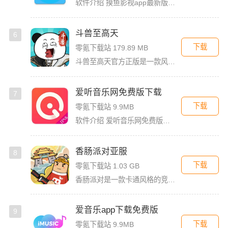
软件介绍 摸鱼影视app最新版是一款免费的影视看剧软件，拥有简洁的界面UI，用户登录首页就能看见诸多精彩的
斗兽至高天
6
下载
零氪下载站 179.89 MB
斗兽至高天官方正版是一款风格独特的放置养成卡牌手游，以魔性搞怪的熊猫头表情包角色为亮点，赋予战斗更多趣味。玩家将化身魂兽召唤师，收集各类强力魂兽，通过吞噬与进化，不断提升战力，解锁更强形态。除了趣味养
爱听音乐网免费版下载
7
下载
零氪下载站 9.9MB
软件介绍 爱听音乐网免费版是一款功能强大的歌曲播放软件，无论你是喜欢流行金曲、经典老歌，还是小众独立音乐，
香肠派对亚服
8
下载
零氪下载站 1.03 GB
香肠派对是一款卡通风格的竞技射击类大逃杀游戏，游戏以香肠为主角，玩家可以非常快的轻松上手。香肠派对亚服版本，这个版本和国际服一样，融入了多人联机对战，还支持夺冠吃鸡玩法。玩家在里面将要扮演有趣而可爱的
爱音乐app下载免费版
9
下载
零氪下载站 9.9MB