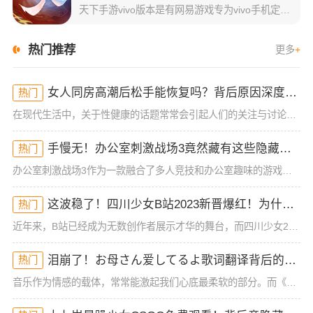
天下手游vivo版本是有网易游戏专为vivo手机定制的一款山海经玄幻国风旗舰手游，从版本可使用vivo账号一键登录，并且上线还可领取vivo专属礼包！游戏背景以中国古代山海经典为基础，让玩家从神仙后裔
热门推荐
更多
+
女人同房高潮后松手能恢复吗？背后原因深度分析！
热门
在现代生活中，关于性健康的话题常常会引起人们的关注与讨论，尤其是女性在同房时的体验与生理反应。很多女性可能在性生活中经历过高潮后的松手现象，但有时候会担心这种状态是否能恢复。今天，我们就来深入探讨一下
手慢无！办公室刺激战场3竟然藏有这些隐藏技巧！谁懂啊
热门
办公室刺激战场3作为一款融合了多人竞技和办公室趣味的游戏，一直以来都吸引着大批玩家的热烈关注。然而，很多玩家在初入这款游戏时，常常会被复杂的操作和激烈的竞争环境所困扰，尤其是如何在短短的游戏时间里获得
这波稳了！四川少女B站2023新晋爆红！为什么她的内容这么吸睛？
热门
近年来，B站已经成为无数创作者展示才华的舞台，而四川少女2023年在B站的爆红，让人不禁好奇：她究竟有什么与众不同的地方？作为一位拥有大量粉丝和高曝光率的内容创作者，四川少女的成功并非偶然。她凭借其独
泪崩了！お母さん爱してるよ歌词翻译背后的深情秘密！你可能从未注意到的细节
热门
音乐作为情感的载体，常常能激起我们心底最柔软的部分。而《お母さん爱してるよ》这首歌，无疑是许多人情感的出口。它简单却直击内心的歌词，承载着浓浓的亲情与爱的传递。这首歌的歌词翻译，也给我们带来了一些新的