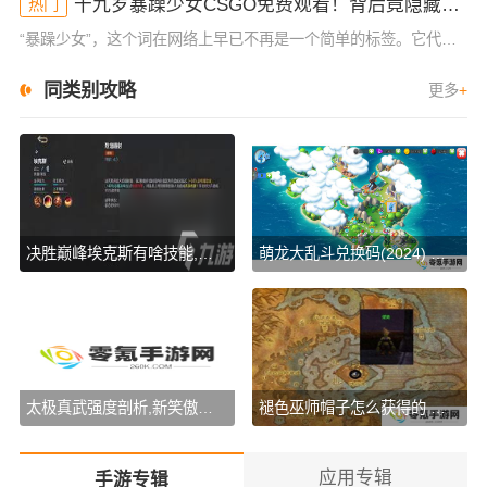
十九岁暴躁少女CSGO免费观看！背后竟隐藏着这些真相！
热门
“暴躁少女”，这个词在网络上早已不再是一个简单的标签。它代表了年轻一代复杂的情感状态和心理表现。对于很多十九岁的少女来说，成长过程中充满了压力和挑战。而最近，一位十九岁暴躁少女在CSGO游戏中的表现引
同类别攻略
更多
+
决胜巅峰埃克斯有啥技能,盘点游戏技能介绍
萌龙大乱斗兑换码(2024) 萌龙大乱斗最新兑换码大全永久有效
太极真武强度剖析,新笑傲江湖武当选流指南, 游戏流派选择攻略
褪色巫师帽子怎么获得的 魔兽世界(怀旧服)褪色巫师帽子获得攻略
应用专辑
手游专辑