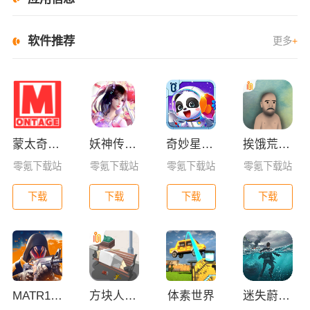
软件推荐
更多
+
蒙太奇影视2025最新版本下载
妖神传GM版
奇妙星际宇航员
挨饿荒野联机版
零氪下载站
零氪下载站
零氪下载站
零氪下载站
下载
下载
下载
下载
MATR1X FIRE
方块人的简单生活
体素世界
迷失蔚蓝0.1折版