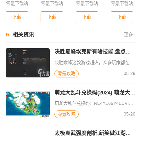
零氪下载站
零氪下载站
零氪下载站
零氪下载站
下载
下载
下载
下载
相关资讯
更多
+
决胜巅峰埃克斯有啥技能,盘点游戏技能介绍
决胜巅峰这款游戏超火，众多玩家都在玩。那么，决胜巅峰里埃克斯的技能究竟是什么，又该如何知晓呢？不少遇到此问题的玩家为此头疼不已。别着急，接下来小编就为大家说说解决这个问题的办法。其实，了解游戏中角色技
05-26
零氪攻略
萌龙大乱斗兑换码(2024) 萌龙大乱斗最新兑换码大全永久有效
萌龙大乱斗兑换码：RE4YE65Y4EUVIP666VIP777VIP888MLDLD6667MLDLD5201MLDLD9999MLDLD6668兑换流程：头像-设置-兑换-邮箱领取;萌龙大乱斗兑换
05-26
零氪攻略
太极真武强度剖析,新笑傲江湖武当选流指南, 游戏流派选择攻略