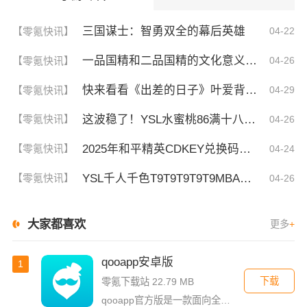
三国谋士：智勇双全的幕后英雄
【零氪快讯】
04-22
一品国精和二品国精的文化意义！为何他们如此独特？你绝对不知道的深层背景
【零氪快讯】
04-26
快来看看《出差的日子》叶爱背后的深刻故事！竟然让人泪崩的原因
【零氪快讯】
04-29
这波稳了！YSL水蜜桃86满十八和88区别，背后暗藏的秘密你知道吗？
【零氪快讯】
04-26
2025年和平精英CDKEY兑换码领取方法及使用技巧
【零氪快讯】
04-24
YSL千人千色T9T9T9T9T9MBA！揭秘背后的设计秘密，难怪网友都在疯传！
【零氪快讯】
04-26
大家都喜欢
更多
+
qooapp安卓版
1
下载
零氪下载站 22.79 MB
qooapp官方版是一款面向全球的二次元游戏资讯平台，它融合玩家社群、媒体资讯、游戏商店于一体，旨在汇聚全球热爱ACG的玩家，为他们创造有趣有爱有价值的产品和服务。为二次元游戏爱好者提供上万款游戏下载