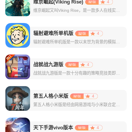
维京崛起(Viking Rise)
4
维京崛起又叫Viking Rise，是一款多人在线实时战争策略游戏，在这里，你将化身为维京部落的领袖，带领族人踏上开拓新大陆的征程。面对未知生物的威胁和其他玩家的竞争，你需要智慧与勇气并存，通过资源掠
辐射避难所单机版
4
辐射避难所单机版是一款以末世为背景的模拟经营策略手游。辐射避难所与以往的辐射系列作品都同样采用核战争后的末世废土背景。而在战争爆发前，政府已预料到这一毁灭性战争的到来，建立了 122 个避难所，每个避
战就战九游版
4
战就战九游版是一款十分有趣的策略竞技类即时手游，玩家使用九游账号登录便可获得大量礼包。该作由魔兽同名经典对战地图改编而来，主要是以对战模式为主，一般情况下对战模式分为了单挑1V1和2V2两种，玩家们需
第五人格小米版
4
第五人格小米版是经由网易游戏与小米联合定制的一款非对称对抗手游，集合了解谜与战斗的元素，玩家可以使用小米账号和官方账号进行同步登录，并且能够获得许多专属福利和小米特权。游戏具有精美制作的界面，令人称赞
天下手游vivo版本
4