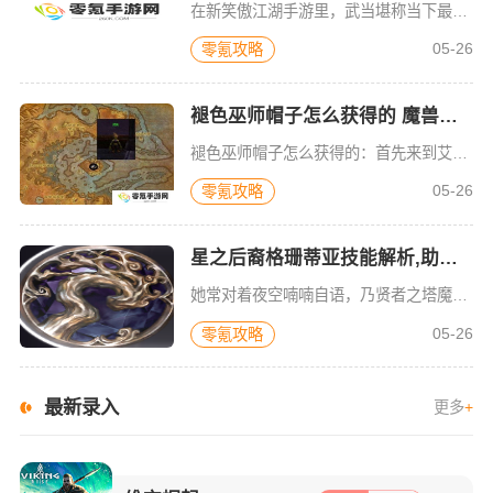
在新笑傲江湖手游里，武当堪称当下最强的 PVP 职业，具备极高的远程爆发伤害。那么此门派挑选哪个流派更为合适呢？今日 2214 游戏网特意为大家呈上两个流派的强度对比情况，赶紧来一探究竟吧！据悉，随着
05-26
零氪攻略
褪色巫师帽子怎么获得的 魔兽世界(怀旧服)褪色巫师帽子获得攻略
褪色巫师帽子怎么获得的：首先来到艾萨拉—锈水港坐标59 50。至于怎么来随你高兴了。然后找到找到提莫（不是LOL里面的提百万）她就在锈水港最大建筑的楼梯上很好找。接到任务—艾萨
05-26
零氪攻略
星之后裔格珊蒂亚技能解析,助你深入了解！
她常对着夜空喃喃自语，乃贤者之塔魔法师们敬仰与倾慕之人。总是带着那让人难以捉摸的神情与星星交谈，凭借独自达到无人能及的高度，令所有人都大为震撼。接下来，小编将为大家带来详尽的星之后裔吠陀骑士格珊蒂亚技
05-26
零氪攻略
最新录入
更多
+