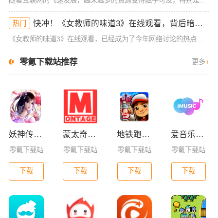
快冲！《女教师的味道3》在线观看，背后暗藏的秘密你不懂！
热门
《女教师的味道3》在线观看，已经成为了今年网络讨论的热点之一。这部作品从一开始的低调发布，到如今的全民热议，展现了它独特的吸引力。不同于前两部作品，这一季的情节和人物设定更为复杂，也更加引发了观众的好
零氪下载站推荐
更多
+
妖神传GM版
蒙太奇影视2025最新版本下载
地铁跑酷全皮肤版
爱音乐app下载免费版
零氪下载站
零氪下载站
零氪下载站
零氪下载站
下载
下载
下载
下载