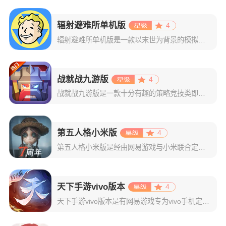
辐射避难所单机版
4
辐射避难所单机版是一款以末世为背景的模拟经营策略手游。辐射避难所与以往的辐射系列作品都同样采用核战争后的末世废土背景。而在战争爆发前，政府已预料到这一毁灭性战争的到来，建立了 122 个避难所，每个避
战就战九游版
4
战就战九游版是一款十分有趣的策略竞技类即时手游，玩家使用九游账号登录便可获得大量礼包。该作由魔兽同名经典对战地图改编而来，主要是以对战模式为主，一般情况下对战模式分为了单挑1V1和2V2两种，玩家们需
第五人格小米版
4
第五人格小米版是经由网易游戏与小米联合定制的一款非对称对抗手游，集合了解谜与战斗的元素，玩家可以使用小米账号和官方账号进行同步登录，并且能够获得许多专属福利和小米特权。游戏具有精美制作的界面，令人称赞
天下手游vivo版本
4
天下手游vivo版本是有网易游戏专为vivo手机定制的一款山海经玄幻国风旗舰手游，从版本可使用vivo账号一键登录，并且上线还可领取vivo专属礼包！游戏背景以中国古代山海经典为基础，让玩家从神仙后裔