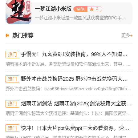
一梦江湖小米版
4
一梦江湖小米版是一款国风武侠类型的RPG手游，曾名为楚留香。而这显示出了它的武侠属性，该游戏采用了以古龙武侠小说为题材创作，为玩家创造出了一个属于玩家们的武侠游戏世界。游戏拥有着多张无缝连接的地图，来
热门推荐
更多
+
手慢无！九幺黄9·1安装指南，99%人不知道的操作技巧！
热门
随着技术的不断发展，各类新型设备和软件都涌现出来，其中，九幺黄9·1的安装方法逐渐成为了许多用户关注的焦点。你是否也对这款软件感到好奇，想知道如何顺利安装并快速使用？如果你也是这部分群体的成员，那么今
野外冲击战兑换码2025 野外冲击战兑换码大全(真实有效)
热门
野外冲击战兑换码：svip666rixzelwj59ozuzxfexv0qty25rg07lktorm12mog兑换方式：1、首先玩家需要先完成一场游戏对局，才能进入游戏大厅，然后点击左上角的头像。2
烟雨江湖剑法 烟雨江湖(2025)剑法秘籍大全获得途径
热门
烟雨江湖剑法秘籍大全获得途径：基础剑法：出处：南阳渡武馆品阶：基础武学描述：基础剑法历来是初入江湖的侠士们都会修炼的一套入门剑法，虽然威力不强但胜在简单易学，毫不花哨。第十重(攻击120 招架120)
快冲！日本大片ppt免费ppt三大必看资源，速来抢！
热门
随着互联网的飞速发展，越来越多的资源变得触手可及，特别是在影视、动画等领域，热门内容不断刷新观众的观影体验。今天，我们要分享的内容是关于“日本大片ppt免费ppt”的一些资源，且这些资源并非一般的在线