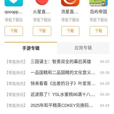
qooapp安卓版
火星直播2025最新版
流星直播官方版免费下载
岛屿帝国
零氪下载站
零氪下载站
零氪下载站
零氪下载站
下载
下载
下载
下载
应用专辑
手游专辑
三国谋士：智勇双全的幕后英雄
【零氪快讯】
04-22
一品国精和二品国精的文化意义！为何他们如此独特？你绝对不知道的深层背景
【零氪快讯】
04-26
快来看看《出差的日子》叶爱背后的深刻故事！竟然让人泪崩的原因
【零氪快讯】
04-29
这波稳了！YSL水蜜桃86满十八和88区别，背后暗藏的秘密你知道吗？
【零氪快讯】
04-26
2025年和平精英CDKEY兑换码领取方法及使用技巧
【零氪快讯】
04-24