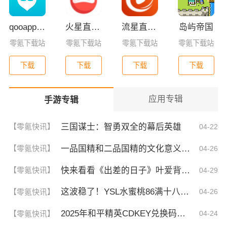
qooapp安卓版
火星直播2025最新版
流星直播官方版免费下载
岛屿帝国
零氪下载站
零氪下载站
零氪下载站
零氪下载站
下载
下载
下载
下载
应用专辑
手游专辑
三国谋士：智勇双全的幕后英雄
【零氪快讯】
04-22
一品国精和二品国精的文化意义！为何他们如此独特？你绝对不知道的深层背景
【零氪快讯】
04-26
快来看看《出差的日子》叶爱背后的深刻故事！竟然让人泪崩的原因
【零氪快讯】
04-29
这波稳了！YSL水蜜桃86满十八和88区别，背后暗藏的秘密你知道吗？
【零氪快讯】
04-26
2025年和平精英CDKEY兑换码领取方法及使用技巧
【零氪快讯】
04-24