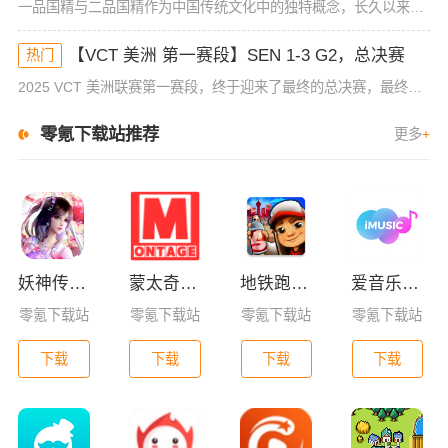
一品国精与二品国精作为中国传统文化中的独特概念，长久以来在人们的认知中扮演着重要角色。随着历史的推移，社会各界对这些身份和阶层的理解也逐渐发生了变化。今天，我们就来深度剖析一品国精和二品国精的文化意义
【VCT 美洲 第一赛段】SEN 1-3 G2，总决赛
热门
2025 VCT 美洲联赛第一赛段，终于迎来了最终的总决赛，最终G2以3-1击败SEN，成功夺冠。继启点赛夺冠后，G2成为美洲赛区首支实现背靠背连冠的队伍，也是目前联赛体系下唯一一支两次夺得美洲赛区冠
零氪下载站推荐
更多
+
妖神传GM版
蒙太奇影视2025最新版本下载
地铁跑酷全皮肤版
爱音乐app下载免费版
零氪下载站
零氪下载站
零氪下载站
零氪下载站
下载
下载
下载
下载