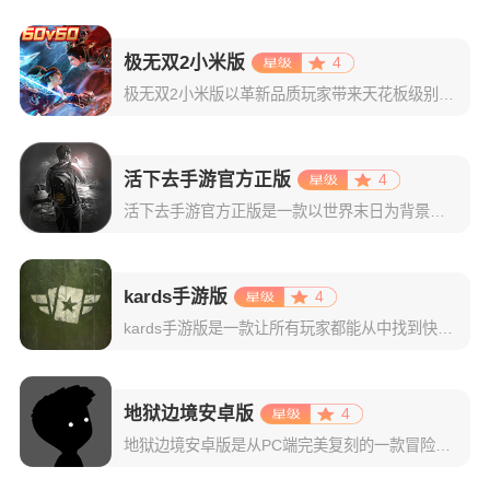
极无双2小米版
4
极无双2小米版以革新品质玩家带来天花板级别的无双割草战斗体验，高帧率技能特效与零延迟技能释放，给到玩家极致流畅。游戏根据经典三国人物形象，打造出数十位各具特色的武将，并精心设计了贴合武将特点的技能机制
活下去手游官方正版
4
活下去手游官方正版是一款以世界末日为背景的生存游戏，画风精致，虽然大部分画面以黑白为主，但每个物品的的图标都给人非常深刻的印象，能将物品的特点表现出来。游戏内容丰富，玩法多样，武器系统丰富，生存设计较
kards手游版
4
kards手游版是一款让所有玩家都能从中找到快乐的二战题材的策略类数字卡牌游戏。kards将传统的收集类卡牌游戏的游戏方式与真实的战场策略和传统战略游戏启发产生的创新机制完美结合。运筹帷幄，与其他玩家
地狱边境安卓版
4
地狱边境安卓版是从PC端完美复刻的一款冒险解谜游戏，该游戏以黑白画风为主，为玩家渲染出恐怖刺激的游戏环境。同时游戏背景音乐会随场景变化而改变，漆黑剪影的主角以及敌人让你仿佛身临其境一般，并且还巧妙地将