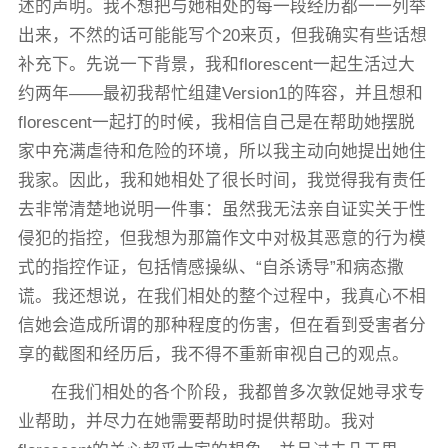
述的声明。我不想把与她相处的每一段经历都一一列举
出来，不然的话可能能写个20来页，但我确实有些话想
补充下。先说一下背景，我和florescent一起生活过大
约两年——最初我帮忙组建Version1的阵容，并且想和
florescent一起打的时候，我相信自己是在帮助她摆脱
家中充满虐待和危险的环境，所以我主动向她提出她住
我家。因此，我和她相处了很长时间，我觉得我有责任
去非常清楚地说明一件事：虽然我无法亲自证实关于性
侵犯的指控，但我想为那篇作文中对极其恶意的行为模
式的指控作证，包括情感操纵、“自杀诱导”和病态撒
谎。我还想说，在我们相处的整个过程中，我真心不相
信她会造成所谓的那种程度的伤害，但在看到受害者分
享的截图和经历后，我不得不重新审视自己的观点。
在我们相处的各个阶段，我都曾多次敦促她寻求专
业帮助，并尽力在她需要帮助时提供帮助。我对