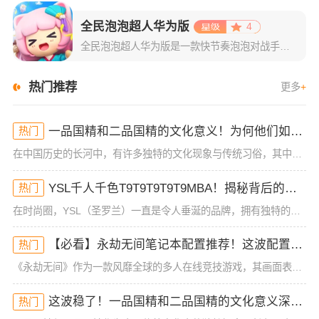
全民泡泡超人华为版
4
全民泡泡超人华为版是一款快节奏泡泡对战手游，游戏致力于还原经典的泡泡对战玩法，并且在此基础上还新增了排位模式、跑酷竞速、Partygame、抽盲盒等趣味玩法，让玩家不仅能回忆童年的乐趣也能得到更多新颖
热门推荐
更多
+
一品国精和二品国精的文化意义！为何他们如此独特？你绝对不知道的深层背景
热门
在中国历史的长河中，有许多独特的文化现象与传统习俗，其中一品国精和二品国精是备受关注的两个名词。这两个词语，乍一听似乎带有一些神秘色彩，很多人对它们的具体含义知之甚少。但其实，这两者不仅仅代表着某种官
YSL千人千色T9T9T9T9T9MBA！揭秘背后的设计秘密，难怪网友都在疯传！
热门
在时尚圈，YSL（圣罗兰）一直是令人垂涎的品牌，拥有独特的设计理念和精湛的工艺。而最近，“YSL千人千色T9T9T9T9T9MBA”这款产品，不仅成为了社交媒体的热议话题，更是引发了无数时尚迷的疯狂追
【必看】永劫无间笔记本配置推荐！这波配置让你秒杀全场，手慢无！
热门
《永劫无间》作为一款风靡全球的多人在线竞技游戏，其画面表现力和战斗快感都让无数玩家欲罢不能。为了确保玩家能在游戏中获得最佳的体验，选择合适的电脑配置至关重要。如果你的设备性能不足，可能会面临掉帧、卡顿
这波稳了！一品国精和二品国精的文化意义深度解析！谁懂啊
热门