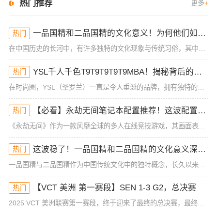
热门推荐
更多
+
一品国精和二品国精的文化意义！为何他们如此独特？你绝对不知道的深层背景
热门
在中国历史的长河中，有许多独特的文化现象与传统习俗，其中一品国精和二品国精是备受关注的两个名词。这两个词语，乍一听似乎带有一些神秘色彩，很多人对它们的具体含义知之甚少。但其实，这两者不仅仅代表着某种官
YSL千人千色T9T9T9T9T9MBA！揭秘背后的设计秘密，难怪网友都在疯传！
热门
在时尚圈，YSL（圣罗兰）一直是令人垂涎的品牌，拥有独特的设计理念和精湛的工艺。而最近，“YSL千人千色T9T9T9T9T9MBA”这款产品，不仅成为了社交媒体的热议话题，更是引发了无数时尚迷的疯狂追
【必看】永劫无间笔记本配置推荐！这波配置让你秒杀全场，手慢无！
热门
《永劫无间》作为一款风靡全球的多人在线竞技游戏，其画面表现力和战斗快感都让无数玩家欲罢不能。为了确保玩家能在游戏中获得最佳的体验，选择合适的电脑配置至关重要。如果你的设备性能不足，可能会面临掉帧、卡顿
这波稳了！一品国精和二品国精的文化意义深度解析！谁懂啊
热门
一品国精与二品国精作为中国传统文化中的独特概念，长久以来在人们的认知中扮演着重要角色。随着历史的推移，社会各界对这些身份和阶层的理解也逐渐发生了变化。今天，我们就来深度剖析一品国精和二品国精的文化意义
【VCT 美洲 第一赛段】SEN 1-3 G2，总决赛
热门
2025 VCT 美洲联赛第一赛段，终于迎来了最终的总决赛，最终G2以3-1击败SEN，成功夺冠。继启点赛夺冠后，G2成为美洲赛区首支实现背靠背连冠的队伍，也是目前联赛体系下唯一一支两次夺得美洲赛区冠