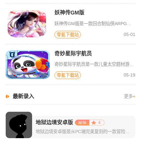
妖神传GM版
妖神传GM版是一款回合制仙侠ARPG游戏，游戏画风可爱Q萌，建模也非常精致。虽是一款回合制游戏，但是在游戏局外，玩家可以自由的在辽阔的地图内玩耍探索，3D全景视角，不放过每一个风景。更有可爱的骑宠供玩
05-01
零氪下载站
奇妙星际宇航员
奇妙星际宇航员是一款儿童太空题材游戏，太空是什么样子？宇航员在空间站如何生活？小朋友们一定很好奇，游戏中包含了很多关于宇宙的百科知识，配合小游戏的玩法，可以让宝宝们在一遍玩耍中学习关于神秘宇宙的知识，
05-19
零氪下载站
最新录入
更多
+
地狱边境安卓版
4
地狱边境安卓版是从PC端完美复刻的一款冒险解谜游戏，该游戏以黑白画风为主，为玩家渲染出恐怖刺激的游戏环境。同时游戏背景音乐会随场景变化而改变，漆黑剪影的主角以及敌人让你仿佛身临其境一般，并且还巧妙地将