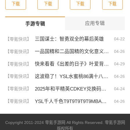
下载
下载
下载
下载
应用专辑
手游专辑
三国谋士：智勇双全的幕后英雄
【零氪快讯】
04-22
一品国精和二品国精的文化意义！为何他们如此独特？你绝对不知道的深层背景
【零氪快讯】
04-26
快来看看《出差的日子》叶爱背后的深刻故事！竟然让人泪崩的原因
【零氪快讯】
04-29
这波稳了！YSL水蜜桃86满十八和88区别，背后暗藏的秘密你知道吗？
【零氪快讯】
04-26
2025年和平精英CDKEY兑换码领取方法及使用技巧
【零氪快讯】
04-24
YSL千人千色T9T9T9T9T9MBA！揭秘背后的设计秘密，难怪网友都在疯传！
【零氪快讯】
04-26
Copyright 2011-2024 零氪手游网 All Rights Reserved. 零氪手游网
版权所有