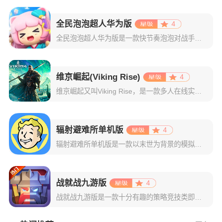
全民泡泡超人华为版
4
全民泡泡超人华为版是一款快节奏泡泡对战手游，游戏致力于还原经典的泡泡对战玩法，并且在此基础上还新增了排位模式、跑酷竞速、Partygame、抽盲盒等趣味玩法，让玩家不仅能回忆童年的乐趣也能得到更多新颖
维京崛起(Viking Rise)
4
维京崛起又叫Viking Rise，是一款多人在线实时战争策略游戏，在这里，你将化身为维京部落的领袖，带领族人踏上开拓新大陆的征程。面对未知生物的威胁和其他玩家的竞争，你需要智慧与勇气并存，通过资源掠
辐射避难所单机版
4
辐射避难所单机版是一款以末世为背景的模拟经营策略手游。辐射避难所与以往的辐射系列作品都同样采用核战争后的末世废土背景。而在战争爆发前，政府已预料到这一毁灭性战争的到来，建立了 122 个避难所，每个避
战就战九游版
4
战就战九游版是一款十分有趣的策略竞技类即时手游，玩家使用九游账号登录便可获得大量礼包。该作由魔兽同名经典对战地图改编而来，主要是以对战模式为主，一般情况下对战模式分为了单挑1V1和2V2两种，玩家们需