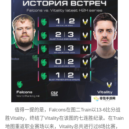
值得一提的是，Falcons在图二Train以13-6比分战
胜Vitality，终结了Vitality在该图的七连胜纪录。在Train
地图重返职业赛场以来，Vitality总共进行过8场比赛，