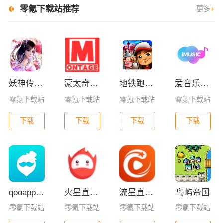
零氪下载站推荐
更多
+
妖神传GM版
蒙太奇影视2025最新版本下载
地铁跑酷全皮肤版
爱音乐app下载免费版
零氪下载站
零氪下载站
零氪下载站
零氪下载站
下载
下载
下载
下载
qooapp安卓版
火星直播2025最新版
流星直播官方版免费下载
岛屿帝国
零氪下载站
零氪下载站
零氪下载站
零氪下载站