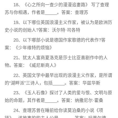
18、《心之所向一查少的漫漫追妻路》 写了查理
苏与你相遇，作者是_____。答案：查理苏
19、以下哪位英国浪漫主义作家，被认为是欧洲历
史小说的创始人?答案：沃尔特·司各特
20、以下哪部小说是德国作家歌德的代表作?答
案：《少年维特的烦恼》
21、犹太人富商夏洛克是莎士比亚喜剧作中的人
物。答案：《威尼斯商人》
22、英国文学中最早出现的浪漫主义作家，是所谓
的“湖畔派”三诗人，包括_____。答案：华兹华斯
23、《玉人石像》探讨了人类的爱与恨、文明与原
始的命题，其作者是_____。答案：纳撒尼尔·霍桑
24、查理苏曾在睡前给你读莫泊桑的小说《项