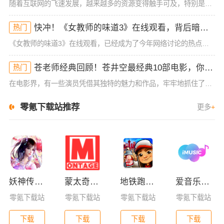
随着互联网的飞速发展，越来越多的资源变得触手可及，特别是在影视、动画等领域，热门内容不断刷新观众的观影体验。今天，我们要分享的内容是关于“日本大片ppt免费ppt”的一些资源，且这些资源并非一般的在线
快冲！《女教师的味道3》在线观看，背后暗藏的秘密你不懂！
热门
《女教师的味道3》在线观看，已经成为了今年网络讨论的热点之一。这部作品从一开始的低调发布，到如今的全民热议，展现了它独特的吸引力。不同于前两部作品，这一季的情节和人物设定更为复杂，也更加引发了观众的好
苍老师经典回顾！苍井空最经典10部电影，你看过哪几部？
热门
在电影界，有一些演员凭借其独特的魅力和作品，牢牢地抓住了观众的目光。苍井空，作为日本电影行业的代表性人物之一，其经典作品不仅在国内外引起了广泛关注，也塑造了她在电影史上的重要地位。今天，我们将带你一起
零氪下载站推荐
更多
+
妖神传GM版
蒙太奇影视2025最新版本下载
地铁跑酷全皮肤版
爱音乐app下载免费版
零氪下载站
零氪下载站
零氪下载站
零氪下载站
下载
下载
下载
下载