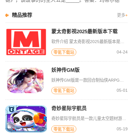
链》，该故事的的主人公是_____。答案：玛蒂尔德
精品推荐
更多
+
蒙太奇影视2025最新版本下载
软件介绍 蒙太奇影视2025最新版本是一款全面升级的追剧看片软件。它整合了好多不同平台的影视资源，让我们不
04-24
零氪下载站
妖神传GM版
妖神传GM版是一款回合制仙侠ARPG游戏，游戏画风可爱Q萌，建模也非常精致。虽是一款回合制游戏，但是在游戏局外，玩家可以自由的在辽阔的地图内玩耍探索，3D全景视角，不放过每一个风景。更有可爱的骑宠供玩
05-01
零氪下载站
奇妙星际宇航员
奇妙星际宇航员是一款儿童太空题材游戏，太空是什么样子？宇航员在空间站如何生活？小朋友们一定很好奇，游戏中包含了很多关于宇宙的百科知识，配合小游戏的玩法，可以让宝宝们在一遍玩耍中学习关于神秘宇宙的知识，
05-19
零氪下载站