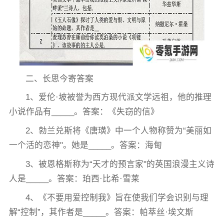
二、长思今寄答案
1、爱伦·坡被誉为西方现代派文学远祖，他的推理
小说作品有_____。答案：《失窃的信》
2、勃兰兑斯将《唐璜》中一个人物称赞为“美丽如
一个活的恋神"。她是_____。答案：海甸
3、被恩格斯称为“天才的预言家"的英国浪漫主义诗
人是_____。答案：珀西·比希·雪莱
4、《不要用爱控制我》旨在使我们学会识别与理
解“控制”，其作者是_____。答案：帕萃丝·埃文斯