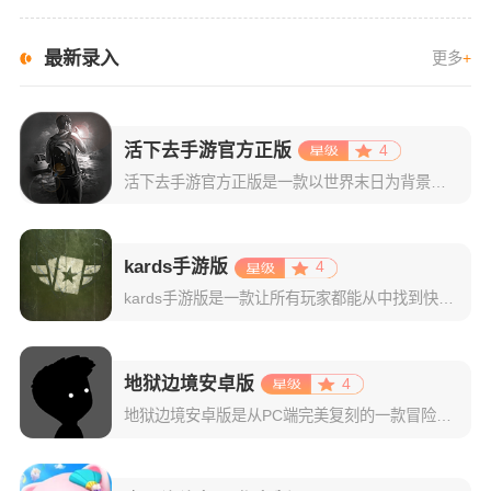
最新录入
更多
+
活下去手游官方正版
4
活下去手游官方正版是一款以世界末日为背景的生存游戏，画风精致，虽然大部分画面以黑白为主，但每个物品的的图标都给人非常深刻的印象，能将物品的特点表现出来。游戏内容丰富，玩法多样，武器系统丰富，生存设计较
kards手游版
4
kards手游版是一款让所有玩家都能从中找到快乐的二战题材的策略类数字卡牌游戏。kards将传统的收集类卡牌游戏的游戏方式与真实的战场策略和传统战略游戏启发产生的创新机制完美结合。运筹帷幄，与其他玩家
地狱边境安卓版
4
地狱边境安卓版是从PC端完美复刻的一款冒险解谜游戏，该游戏以黑白画风为主，为玩家渲染出恐怖刺激的游戏环境。同时游戏背景音乐会随场景变化而改变，漆黑剪影的主角以及敌人让你仿佛身临其境一般，并且还巧妙地将