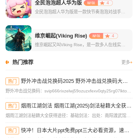
全民泡泡超人华为版
4
全民泡泡超人华为版是一款快节奏泡泡对战手游，游戏致力于还原经典的泡泡对战玩法，并且在此基础上还新增了排位模式、跑酷竞速、Partygame、抽盲盒等趣味玩法，让玩家不仅能回忆童年的乐趣也能得到更多新颖
维京崛起(Viking Rise)
4
维京崛起又叫Viking Rise，是一款多人在线实时战争策略游戏，在这里，你将化身为维京部落的领袖，带领族人踏上开拓新大陆的征程。面对未知生物的威胁和其他玩家的竞争，你需要智慧与勇气并存，通过资源掠
热门推荐
更多
+
野外冲击战兑换码2025 野外冲击战兑换码大全(真实有效)
热门
野外冲击战兑换码：svip666rixzelwj59ozuzxfexv0qty25rg07lktorm12mog兑换方式：1、首先玩家需要先完成一场游戏对局，才能进入游戏大厅，然后点击左上角的头像。2
烟雨江湖剑法 烟雨江湖(2025)剑法秘籍大全获得途径
热门
烟雨江湖剑法秘籍大全获得途径：基础剑法：出处：南阳渡武馆品阶：基础武学描述：基础剑法历来是初入江湖的侠士们都会修炼的一套入门剑法，虽然威力不强但胜在简单易学，毫不花哨。第十重(攻击120 招架120)
快冲！日本大片ppt免费ppt三大必看资源，速来抢！
热门