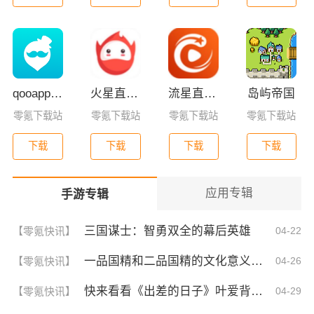
qooapp安卓版
火星直播2025最新版
流星直播官方版免费下载
岛屿帝国
零氪下载站
零氪下载站
零氪下载站
零氪下载站
下载
下载
下载
下载
应用专辑
手游专辑
三国谋士：智勇双全的幕后英雄
【零氪快讯】
04-22
一品国精和二品国精的文化意义！为何他们如此独特？你绝对不知道的深层背景
【零氪快讯】
04-26
快来看看《出差的日子》叶爱背后的深刻故事！竟然让人泪崩的原因
【零氪快讯】
04-29