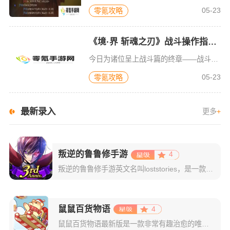
05-23
零氪攻略
《境·界 斩魂之刃》战斗操作指南03,战斗篇必备知识
今日为诸位呈上战斗篇的终章——战斗技巧之目标集火。在诸多战斗场景中，目标集火堪称至关重要的一环。它绝非简单的随意攻击，而是有着精妙策略。通过精准锁定目标，集中火力输出，能在最短时间内给予敌方致命打击。
05-23
零氪攻略
最新录入
更多
+
叛逆的鲁鲁修手游
4
叛逆的鲁鲁修手游英文名叫loststories，是一款原汁原味的动漫手游，完美还原了经典动漫《Code Geass反叛的鲁路修》的剧情和角色，玩家将在游戏中化身为鲁路修，与伙伴们一起征战11区，体验那
鼠鼠百货物语
4
鼠鼠百货物语最新版是一款非常有趣治愈的唯美风模拟经营类游戏，在这个游戏中你将扮演一位百货铺经营者的角色，负责打理一家仓鼠百货店，你需要通过与可爱的仓鼠顾客互动，为他们提供各种商品和服务，从而提高销售额