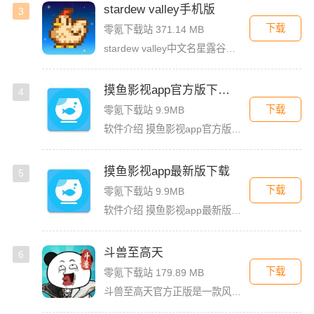
stardew valley手机版
3
下载
零氪下载站 371.14 MB
stardew valley中文名星露谷物语，这是一款像素风沙盒手游，在这里你能利用你自己独有的耕种、采矿、采集、捕鱼和战斗技能去收集生活所需的必要品，而且当你完成特定领域的任务时还能获取到技能经验值
摸鱼影视app官方版下载安装
4
下载
零氪下载站 9.9MB
软件介绍 摸鱼影视app官方版是一款专为影迷打造的高品质影视播放软件，这里汇聚了海量热门电影、电视剧、综艺
摸鱼影视app最新版下载
5
下载
零氪下载站 9.9MB
软件介绍 摸鱼影视app最新版是一款免费的影视看剧软件，拥有简洁的界面UI，用户登录首页就能看见诸多精彩的
斗兽至高天
6
下载
零氪下载站 179.89 MB
斗兽至高天官方正版是一款风格独特的放置养成卡牌手游，以魔性搞怪的熊猫头表情包角色为亮点，赋予战斗更多趣味。玩家将化身魂兽召唤师，收集各类强力魂兽，通过吞噬与进化，不断提升战力，解锁更强形态。除了趣味养