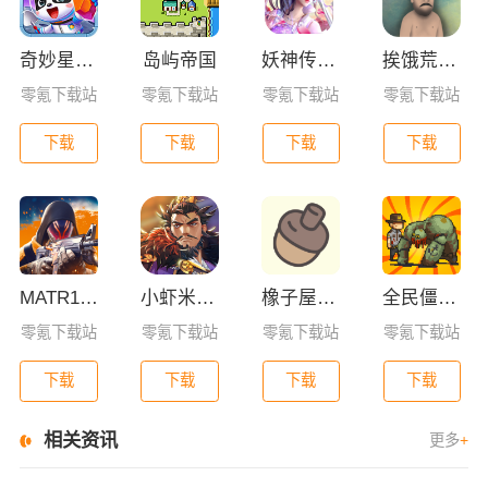
奇妙星际宇航员
岛屿帝国
妖神传GM版
挨饿荒野联机版
零氪下载站
零氪下载站
零氪下载站
零氪下载站
下载
下载
下载
下载
MATR1X FIRE
小虾米战三国
橡子屋手游
全民僵尸大战mod修改器版
零氪下载站
零氪下载站
零氪下载站
零氪下载站
下载
下载
下载
下载
相关资讯
更多
+