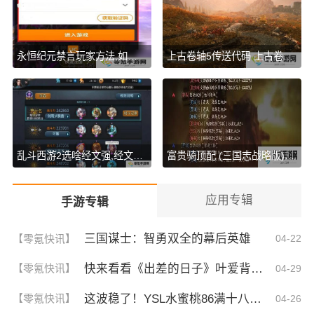
永恒纪元禁言玩家方法,如何屏蔽他人 永恒纪元屏蔽玩家步骤,禁言操作解析
上古卷轴5传送代码 上古卷轴5(COC)传送代码大全一览
乱斗西游2选啥经文强,经文选择攻略
富贵骑顶配 (三国志战略版)富贵骑顶配搭配攻略2025
应用专辑
手游专辑
三国谋士：智勇双全的幕后英雄
【零氪快讯】
04-22
快来看看《出差的日子》叶爱背后的深刻故事！竟然让人泪崩的原因
【零氪快讯】
04-29
这波稳了！YSL水蜜桃86满十八和88区别，背后暗藏的秘密你知道吗？
【零氪快讯】
04-26