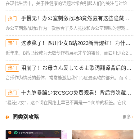
在现代生活中，关于性健康的话题常常会引起人们的关注与讨论，尤其是女性在同房时的体验与生理反应。很多女性可能在性生活中经历过高潮后的松手现象，但有时候会担心这种状态是否能恢复。今天，我们就来深入探讨一下
手慢无！办公室刺激战场3竟然藏有这些隐藏技巧！谁懂啊
热门
办公室刺激战场3作为一款融合了多人竞技和办公室趣味的游戏，一直以来都吸引着大批玩家的热烈关注。然而，很多玩家在初入这款游戏时，常常会被复杂的操作和激烈的竞争环境所困扰，尤其是如何在短短的游戏时间里获得
这波稳了！四川少女B站2023新晋爆红！为什么她的内容这么吸睛？
热门
近年来，B站已经成为无数创作者展示才华的舞台，而四川少女2023年在B站的爆红，让人不禁好奇：她究竟有什么与众不同的地方？作为一位拥有大量粉丝和高曝光率的内容创作者，四川少女的成功并非偶然。她凭借其独
泪崩了！お母さん爱してるよ歌词翻译背后的深情秘密！你可能从未注意到的细节
热门
音乐作为情感的载体，常常能激起我们心底最柔软的部分。而《お母さん爱してるよ》这首歌，无疑是许多人情感的出口。它简单却直击内心的歌词，承载着浓浓的亲情与爱的传递。这首歌的歌词翻译，也给我们带来了一些新的
十九岁暴躁少女CSGO免费观看！背后竟隐藏着这些真相！
热门
“暴躁少女”，这个词在网络上早已不再是一个简单的标签。它代表了年轻一代复杂的情感状态和心理表现。对于很多十九岁的少女来说，成长过程中充满了压力和挑战。而最近，一位十九岁暴躁少女在CSGO游戏中的表现引
同类别攻略
更多
+