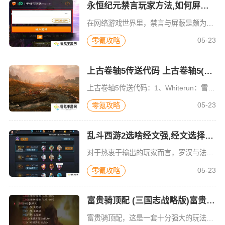
永恒纪元禁言玩家方法,如何屏蔽他人 永恒纪元屏蔽玩家步骤,禁言操作解析
在网络游戏世界里，禁言与屏蔽是颇为常见的管理手段。就拿《永恒纪元》这款游戏来说，禁言和屏蔽功能得以充分运用。倘若有玩家言语不妥或者扰乱游戏秩序，游戏管理员便会采取禁言举措，限制其发言权限，以此营造更为
05-23
零氪攻略
上古卷轴5传送代码 上古卷轴5(COC)传送代码大全一览
上古卷轴5传送代码：1、Whiterun：雪漫 白马2、riverwood：溪木镇 河望 瑞文伍德3、Solitude：孤独城4、Windhelm：风盔城 鹰舵城5、Dawnstar：晨星城6、Rif
05-23
零氪攻略
乱斗西游2选啥经文强,经文选择攻略
对于热衷于输出的玩家而言，罗汉与法华无疑是绝佳之选。它们能够依照百分比提升物理以及法术强度，进而使你的英雄输出伤害极具爆炸力。像孙悟空、哪吒这类具备高爆发能力的英雄，配备上它们简直是如虎添翼。罗睺同样
05-23
零氪攻略
富贵骑顶配 (三国志战略版)富贵骑顶配搭配攻略2025
富贵骑顶配，这是一套十分强大的玩法，不是现在三国志战略版的主流阵容，但它又有能轻松击败主流的战力，所以小编就整理了一下分享出来，希望能帮助玩家在三国志战略版中，更好的战胜你的那些对手。富贵骑顶配：富贵