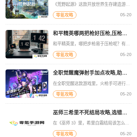
《荒野起源》这款开放世界生存建造游戏由腾讯打造。玩家能够于PC及移动平台尽情领略其独特魅力。在这片广袤的虚拟世界中，玩家将开启一段充满挑战与惊喜的冒险之旅。他们需凭借自身智慧与能力，去探索未知区域，收
05-20
零氪攻略
和平精英哪两把枪好压枪,压枪知识解答
和平精英里，哪把步枪易于压枪呢？有两款武器值得斟酌，分别是M416突击步枪和MK14射手步枪。射速快且好压枪的有UZI、vector冲锋枪，只是伤害不高。伤害高且射速快的有AKM、M762突击步枪，然
05-20
零氪攻略
全职觉醒魔弹射手加点攻略,助你玩好火枪手转职,
在全职觉醒这款游戏里，火枪手可进行转职，成为魔弹射手。这一职业分支着重于控制与范围伤害。魔弹射手能把魔力注入子弹，借此操控子弹的偏转方向，还能施加各类特殊效果。接下来要为大家详细讲解魔弹射手的加点方式
05-20
零氪攻略
巫师三希里不死结局攻略,选错咋补救？
在《巫师 3》里，希里白霜结局该怎么达成呢？其实，希里不死结局存在 6 个条件。其一，要选择主线战场上的鲜血；其二，同样是选择主线战场上的鲜血；其三，需选主线最后准备；其四，得选主线战斗准备；其五，依
05-20
零氪攻略