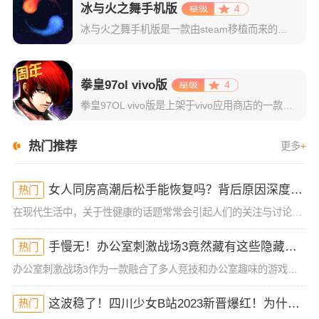
冰与火之舞手机版
4
冰与火之舞手机版是一款由steam移植而来的音乐节奏类游戏，这将是一次充满挑战的音乐之旅，保持平稳的心态，跟随内心的律动。游戏整体的氛围和表现力度极佳，曲目相当抓耳，探索这个宇宙音乐的奥秘，熟练掌握每
拳皇97ol vivo版
4
拳皇97OL vivo版是上架于vivo应用商店的一款经典拳皇系列格斗游戏，原版是由日本SNK游戏公司开发的，该游戏是由该公司授权后改编而来的热血格斗手游。游戏由日本游戏公司全程监制开发与修改，力求达
热门推荐
更多
+
女人同房高潮后松手能恢复吗？背后原因深度分析！
热门
在现代生活中，关于性健康的话题常常会引起人们的关注与讨论，尤其是女性在同房时的体验与生理反应。很多女性可能在性生活中经历过高潮后的松手现象，但有时候会担心这种状态是否能恢复。今天，我们就来深入探讨一下
手慢无！办公室刺激战场3竟然藏有这些隐藏技巧！谁懂啊
热门
办公室刺激战场3作为一款融合了多人竞技和办公室趣味的游戏，一直以来都吸引着大批玩家的热烈关注。然而，很多玩家在初入这款游戏时，常常会被复杂的操作和激烈的竞争环境所困扰，尤其是如何在短短的游戏时间里获得
这波稳了！四川少女B站2023新晋爆红！为什么她的内容这么吸睛？
热门