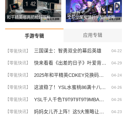
和平精英哪两把枪好压枪,压枪知识解答
全职觉醒魔弹射手加点攻略,助你玩好火枪手转职,
应用专辑
手游专辑
三国谋士：智勇双全的幕后英雄
【零氪快讯】
04-22
快来看看《出差的日子》叶爱背后的深刻故事！竟然让人泪崩的原因
【零氪快讯】
04-29
2025年和平精英CDKEY兑换码领取方法及使用技巧
【零氪快讯】
04-24
这波稳了！YSL水蜜桃86满十八和88区别，背后暗藏的秘密你知道吗？
【零氪快讯】
04-26
YSL千人千色T9T9T9T9T9MBA！揭秘背后的设计秘密，难怪网友都在疯传！
【零氪快讯】
04-26
妈妈女儿齐上阵！这5大策略让你们关系更亲密，感情升温不可挡！
【零氪快讯】
04-23