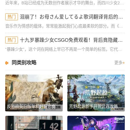
近年来，B站已经成为无数创作者展示才华的舞台，而四川少女2023年在B站的爆红，让人不禁好奇：她究竟有什么与众不同的地方？作为一位拥有大量粉丝和高曝光率的内容创作者，四川少女的成功并非偶然。她凭借其独
泪崩了！お母さん爱してるよ歌词翻译背后的深情秘密！你可能从未注意到的细节
热门
音乐作为情感的载体，常常能激起我们心底最柔软的部分。而《お母さん爱してるよ》这首歌，无疑是许多人情感的出口。它简单却直击内心的歌词，承载着浓浓的亲情与爱的传递。这首歌的歌词翻译，也给我们带来了一些新的
十九岁暴躁少女CSGO免费观看！背后竟隐藏着这些真相！
热门
“暴躁少女”，这个词在网络上早已不再是一个简单的标签。它代表了年轻一代复杂的情感状态和心理表现。对于很多十九岁的少女来说，成长过程中充满了压力和挑战。而最近，一位十九岁暴躁少女在CSGO游戏中的表现引
同类别攻略
更多
+
反恐精英旧版单机好玩合集,2025射击游戏盘点
荒野起源新手开荒武器攻略,超实用指南