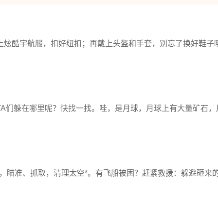
上炫酷宇航服，扣好纽扣；再戴上头盔和手套，别忘了换好鞋子
TA们躲在哪里呢？快找一找。哇，是月球，月球上有大量矿石，
，瞄准、抓取，清理太空*。有飞船被困？赶紧救援：躲避砸来