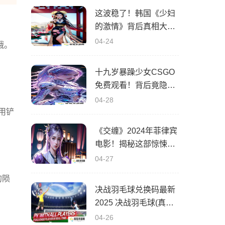
这波稳了！韩国《少妇
的激情》背后真相大揭
秘！快来了解！
04-24
哦。
十九岁暴躁少女CSGO
免费观看！背后竟隐藏
着这些真相！
04-28
用铲
《交缠》2024年菲律宾
电影！揭秘这部惊悚力
作的五大秘密！谁能从
04-27
中读懂情感与命运的交
的陨
织？
决战羽毛球兑换码最新
2025 决战羽毛球(真实
有效)通用礼包兑换码大
04-26