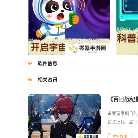
软件信息
相关资讯
《百日战纪
备受玩家瞩目的
正式上线，届时将
时何地，都
零氪攻略