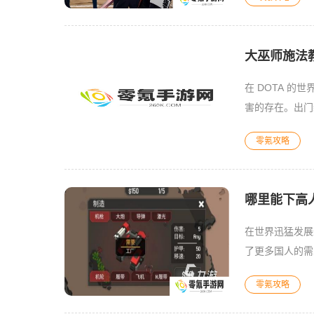
大巫师施法
在 DOTA 
害的存在。出门
路，负责控符，
零氪攻略
哪里能下高人
在世界迅猛发展
了更多国人的需
家能在游戏里与
零氪攻略