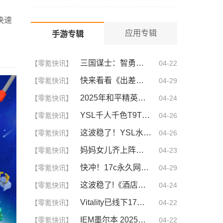
全
快速
应用专辑
手游专辑
三国谋士：智勇双全的幕后英雄
【零氪快讯】
04-22
快来看看《出差的日子》叶爱背后的深刻故事！竟然让人泪崩的原因
【零氪快讯】
04-29
2025年和平精英CDKEY兑换码领取方法及使用技巧
【零氪快讯】
04-24
YSL千人千色T9T9T9T9T9MBA！揭秘背后的设计秘密，难怪网友都在疯传！
【零氪快讯】
04-26
这波稳了！YSL水蜜桃86满十八和88区别，背后暗藏的秘密你知道吗？
【零氪快讯】
04-26
妈妈女儿齐上阵！这5大策略让你们关系更亲密，感情升温不可挡！
【零氪快讯】
04-23
快冲！17c永久网名你不可不知的3大秘诀！| 成为网名大神的终极指南
【零氪快讯】
04-29
这波稳了!《酒店激战》1-5集免费观看中文版，网友疯狂推荐！
【零氪快讯】
04-24
Vitality已线下17连胜，追平Astralis并列第三
【零氪快讯】
04-22
IEM墨尔本 2025：再下一城！MOUZ 2-0 GL
【零氪快讯】
04-22