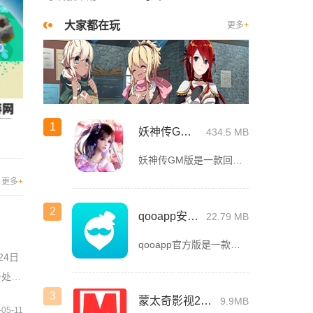
大家都在玩
更多
+
1
妖神传GM版
434.5 MB
妖神传GM版是一款回合制仙侠ARPG游戏，游戏画风可爱Q萌，建模也非常精致。虽是一款回合制游戏，但是在游戏局外，玩家可以自由的在辽阔的地图内玩耍探索，3D全景视角，不放过每一个风景。更有可爱的骑宠供玩
更多
+
2
qooapp安卓版
22.79 MB
qooapp官方版是一款面向全球的二次元游戏资讯平台，它融合玩家社群、媒体资讯、游戏商店于一体，旨在汇聚全球热爱ACG的玩家，为他们创造有趣有爱有价值的产品和服务。为二次元游戏爱好者提供上万款游戏下载
24日
身处何
3
蒙太奇影视2025最新版本下载
9.9MB
-05-11