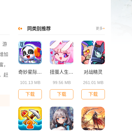
同类别推荐
更多
+
，游
增加
富，
奇妙星际宇航员
扭蛋人生游戏
对战精灵
，赶
101.13 MB
99.56 MB
261.01 MB
下载
下载
下载