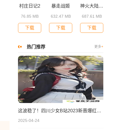
村庄日记2
暴走战姬
神火大陆小米版
76.85 MB
632.47 MB
687.61 MB
下载
下载
下载
热门推荐
更多
+
这波稳了！四川少女B站2023新晋爆红！为什么她的内容这么吸睛？
2025-04-24