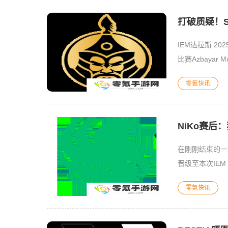
打破质疑！Se
IEM达拉斯 20
比赛Azbayar
零氪快讯
NiKo赛后
在刚刚结束的一场I
零氪快讯