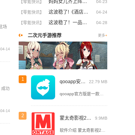
妈妈女儿齐上阵！这5大策略让你们关系更亲密，感情升温不可挡！
【零氪快讯】
04-23
这波稳了!《酒店激战》1-5集免费观看中文版，网友疯狂推荐！
【零氪快讯】
04-24
这波稳了！一品国精和二品国精的文化意义深度解析！谁懂啊
【零氪快讯】
04-28
。这场
二次元手游推荐
更多
+
-04-14
1
qooapp安卓版
22.79 MB
，成功
qooapp官方版是一款面向全球的二次元游戏资讯平台，它融合玩家社群、媒体资讯、游戏商店于一体，旨在汇聚全球热爱ACG的玩家，为他们创造有趣有爱有价值的产品和服务。为二次元游戏爱好者提供上万款游戏下载
-04-14
2
蒙太奇影视2025最新版本下载
9.9MB
软件介绍 蒙太奇影视2025最新版本是一款全面升级的追剧看片软件。它整合了好多不同平台的影视资源，让我们不