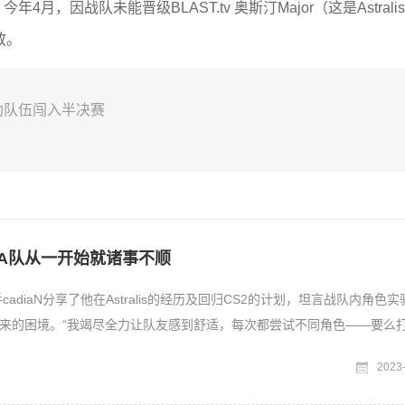
今年4月，因战队未能晋级BLAST.tv 奥斯汀Major（这是Astrali
放。
g帮助队伍闯入半决赛
：在A队从一开始就诸事不顺
补选手cadiaN分享了他在Astralis的经历及回归CS2的计划，坦言战队内角色
来的困境。“我竭尽全力让队友感到舒适，每次都尝试不同角色——要么
2023