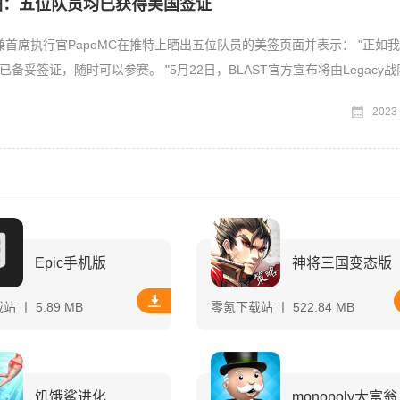
晒图：五位队员均已获得美国签证
人兼首席执行官PapoMC在推特上晒出五位队员的美签页面并表示： "正如
备妥签证，随时可以参赛。 "5月22日，BLAST官方宣布将由Legacy
2023
Epic手机版
神将三国变态版
 丨 5.89 MB
零氪下载站 丨 522.84 MB
饥饿鲨进化
monopoly大富翁