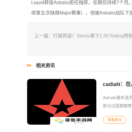
Liquid转投Astralis担任指挥，任期仅持续7个月。
续第五次缺席Major赛事），他被Astralis战队下
上一篇：打破质疑！Senzu拿下1.50 Ratin
相关资讯
cadiaN
Astralis替
败与过高预期带
位置，要
零氪快讯