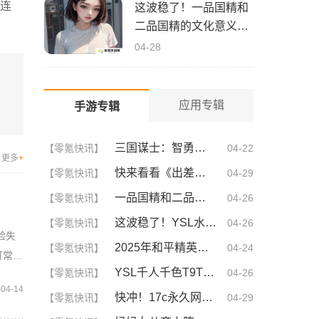
s连
这波稳了！一品国精和
二品国精的文化意义深
度解析！谁懂啊
04-28
应用专辑
手游专辑
三国谋士：智勇双全的幕后英雄
【零氪快讯】
04-22
更多
+
快来看看《出差的日子》叶爱背后的深刻故事！竟然让人泪崩的原因
【零氪快讯】
04-29
一品国精和二品国精的文化意义！为何他们如此独特？你绝对不知道的深层背景
【零氪快讯】
04-26
这波稳了！YSL水蜜桃86满十八和88区别，背后暗藏的秘密你知道吗？
【零氪快讯】
04-26
实验失
2025年和平精英CDKEY兑换码领取方法及使用技巧
【零氪快讯】
04-24
打常规
YSL千人千色T9T9T9T9T9MBA！揭秘背后的设计秘密，难怪网友都在疯传！
【零氪快讯】
04-26
-04-14
快冲！17c永久网名你不可不知的3大秘诀！| 成为网名大神的终极指南
【零氪快讯】
04-29