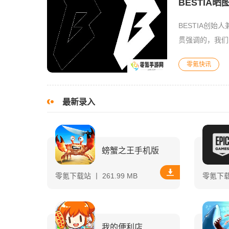
BESTIA
BESTIA创始
贯强调的，我们已
替当时签证并未
零氪快讯
最新录入
螃蟹之王手机版
零氪下载站 丨 261.99 MB
零氪下载站
我的便利店