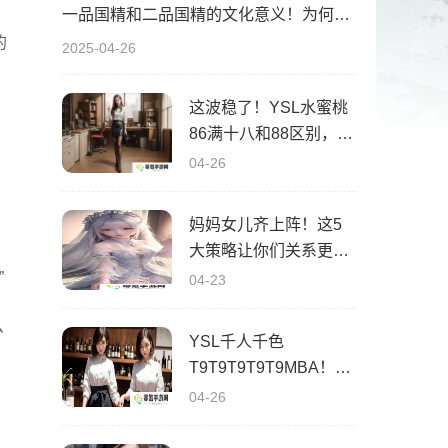
一品国精和二品国精的文化意义！为何他们如此独特？你绝对不知道的深层背景
的
2025-04-26
这波稳了！YSL水蜜桃
86满十八和88区别，背
后暗藏的秘密你知道
04-26
吗？
妈妈女儿齐上阵！这5
大策略让你们关系更亲
密，感情升温不可挡！
”
04-23
么
YSL千人千色
T9T9T9T9T9MBA！揭
秘背后的设计秘密，难
04-26
怪网友都在疯传！