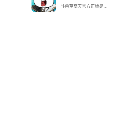
斗兽至高天官方正版是一款风格独特的放置养成卡牌手游，以魔性搞怪的熊猫头表情包角色为亮点，赋予战斗更多趣味。玩家将化身魂兽召唤师，收集各类强力魂兽，通过吞噬与进化，不断提升战力，解锁更强形态。除了趣味养