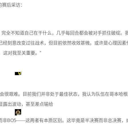
短的赛后采访：
游，完全不知道自己在干什么，几乎每回合都会被对手抓住破绽。
已经刻意改变过往战术，但目前依然收效甚微。或许是心理因素
胜，这对我至关重要。”
赛会很艰难。目前我们并非处于最佳状态，我认为队伍在哥本哈根
显露出波动，甚至差点输给
BO3而非BO5——这两者有本质区别。这毕竟是半决赛而非总决赛，