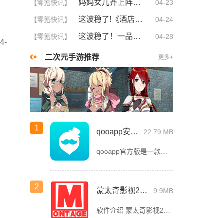
妈妈女儿齐上阵！这5大策略让你们关系更亲密，感情升温不可挡！
【零氪快讯】
04-23
这波稳了!《酒店激战》1-5集免费观看中文版，网友疯狂推荐！
【零氪快讯】
04-24
这波稳了！一品国精和二品国精的文化意义深度解析！谁懂啊
【零氪快讯】
04-28
4-
二次元手游推荐
更多
+
1
qooapp安卓版
22.79 MB
qooapp官方版是一款面向全球的二次元游戏资讯平台，它融合玩家社群、媒体资讯、游戏商店于一体，旨在汇聚全球热爱ACG的玩家，为他们创造有趣有爱有价值的产品和服务。为二次元游戏爱好者提供上万款游戏下载
2
蒙太奇影视2025最新版本下载
9.9MB
软件介绍 蒙太奇影视2025最新版本是一款全面升级的追剧看片软件。它整合了好多不同平台的影视资源，让我们不