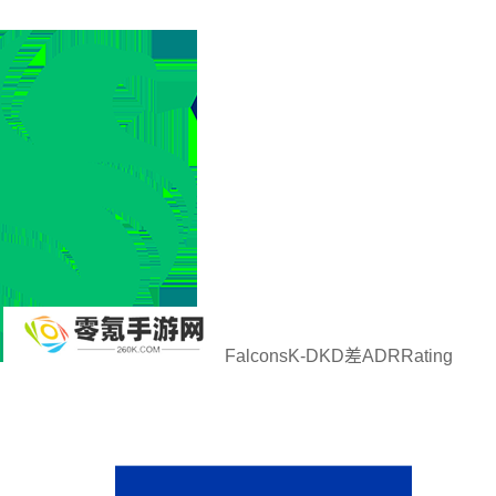
FalconsK-DKD差ADRRating