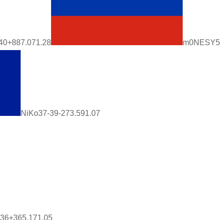
40+887.071.28
m0NESY5
NiKo37-39-273.591.07
-36+365.171.05