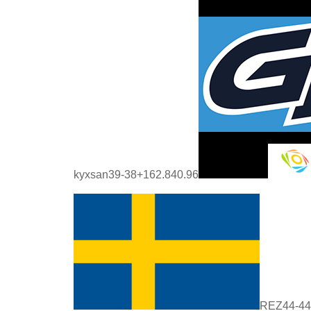
kyxsan39-38+162.840.96
REZ44-44