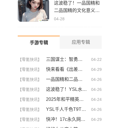
这波稳了！一品国精和
二品国精的文化意义深
度解析！谁懂啊
04-28
应用专辑
手游专辑
三国谋士：智勇双全的幕后英雄
【零氪快讯】
04-22
快来看看《出差的日子》叶爱背后的深刻故事！竟然让人泪崩的原因
【零氪快讯】
04-29
一品国精和二品国精的文化意义！为何他们如此独特？你绝对不知道的深层背景
【零氪快讯】
04-26
这波稳了！YSL水蜜桃86满十八和88区别，背后暗藏的秘密你知道吗？
【零氪快讯】
04-26
2025年和平精英CDKEY兑换码领取方法及使用技巧
【零氪快讯】
04-24
YSL千人千色T9T9T9T9T9MBA！揭秘背后的设计秘密，难怪网友都在疯传！
【零氪快讯】
04-26
快冲！17c永久网名你不可不知的3大秘诀！| 成为网名大神的终极指南
【零氪快讯】
04-29