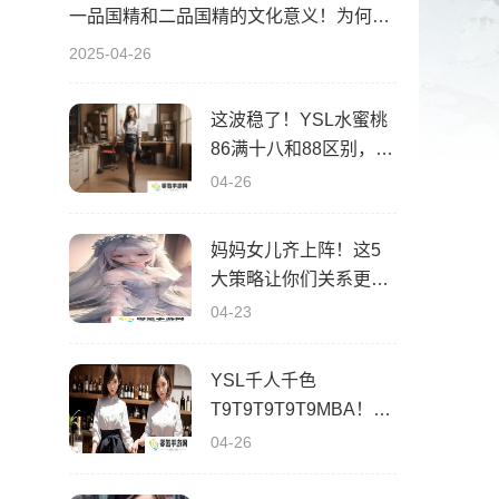
一品国精和二品国精的文化意义！为何他们如此独特？你绝对不知道的深层背景
2025-04-26
这波稳了！YSL水蜜桃
86满十八和88区别，背
后暗藏的秘密你知道
04-26
吗？
妈妈女儿齐上阵！这5
大策略让你们关系更亲
密，感情升温不可挡！
04-23
YSL千人千色
T9T9T9T9T9MBA！揭
秘背后的设计秘密，难
04-26
怪网友都在疯传！