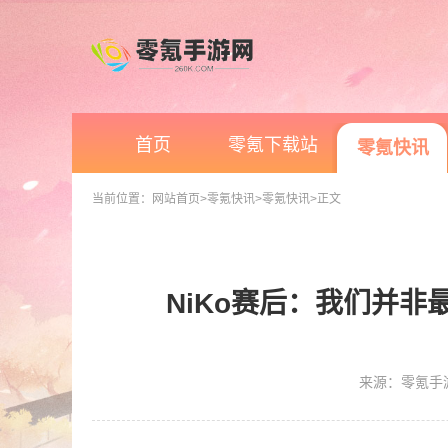
首页
零氪下载站
零氪快讯
当前位置：
网站首页
>零氪快讯
>零氪快讯
>正文
NiKo赛后：我们并非最
来源：零氪手