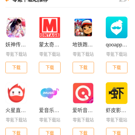
妖神传GM版
蒙太奇影视2025最新版本下载
地铁跑酷全皮肤版
qooapp安卓版
零氪下载站
零氪下载站
零氪下载站
零氪下载站
下载
下载
下载
下载
火星直播2025最新版
爱音乐app下载免费版
爱听音乐网免费版下载
虾皮影视免费版
零氪下载站
零氪下载站
零氪下载站
零氪下载站
下载
下载
下载
下载