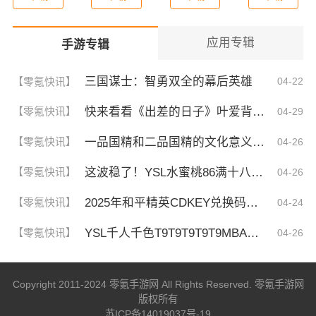
应用专辑
手游专辑
三国谋士：智勇双全的幕后英雄
【零氪快讯】
04-22
快来看看《出差的日子》叶爱背后的深刻故事！竟然让人泪崩的原因
【零氪快讯】
04-29
一品国精和二品国精的文化意义！为何他们如此独特？你绝对不知道的深层背景
【零氪快讯】
04-26
这波稳了！YSL水蜜桃86满十八和88区别，背后暗藏的秘密你知道吗？
【零氪快讯】
04-26
2025年和平精英CDKEY兑换码领取方法及使用技巧
【零氪快讯】
04-24
YSL千人千色T9T9T9T9T9MBA！揭秘背后的设计秘密，难怪网友都在疯传！
【零氪快讯】
04-26
Copyright 2011-2024 零氪手游网 All Rights Reserved. 零氪手游网
版权所有
苏ICP备14019037号-19