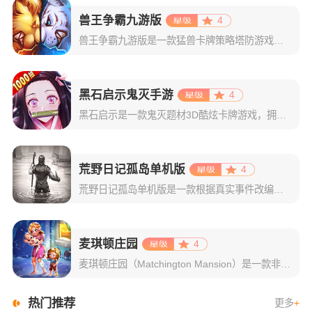
兽王争霸九游版
4
兽王争霸九游版是一款猛兽卡牌策略塔防游戏，不仅支持官方账号登录，还可使用九游账号一键登录，新玩家上线还有专属礼包相送，让你更有游戏体验！在游戏中，动物均以卡牌形式呈现，它们各自拥有不同的攻击、血量、攻
黑石启示鬼灭手游
4
黑石启示是一款鬼灭题材3D酷炫卡牌游戏，拥有独特收集模式，帮助玩家快速集齐喜爱角色，并通过升级、升星、装备强化等养成线提升角色实力；战斗方面自由度高，玩家可依角色肉盾、攻杀、术师、控魂等定位，策略布阵
荒野日记孤岛单机版
4
荒野日记孤岛单机版是一款根据真实事件改编而成的文字冒险类生存游戏，延续了前作的玩法，为玩家打造出一个荒岛朋克的荒野世界！玩家将要在一个荒岛上，找寻资源，在这个荒无人烟的岛屿上求生！挑战一次次困难，在这
麦琪顿庄园
4
麦琪顿庄园（Matchington Mansion）是一款非常有趣的装扮游戏，也可以叫做“奇妙庄园”，游戏画风很可爱，主角继承了一所房子，但是房子有些破旧，需要将房子重新装饰一遍，游戏丰富富有挑战性，
热门推荐
更多
+