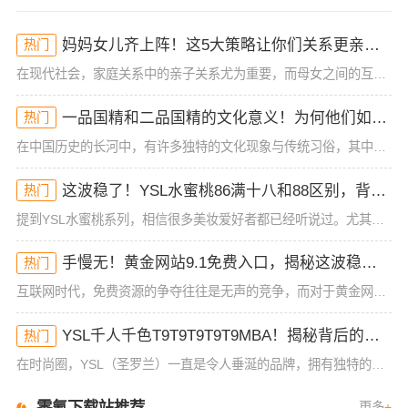
妈妈女儿齐上阵！这5大策略让你们关系更亲密，感情升温不可挡！
热门
在现代社会，家庭关系中的亲子关系尤为重要，而母女之间的互动更是深刻影响着彼此的情感和生活质量。随着社会压力和生活节奏的加快，妈妈和女儿的关系也面临着越来越多的挑战。那么，怎样才能让这段母女关系更加紧密
一品国精和二品国精的文化意义！为何他们如此独特？你绝对不知道的深层背景
热门
在中国历史的长河中，有许多独特的文化现象与传统习俗，其中一品国精和二品国精是备受关注的两个名词。这两个词语，乍一听似乎带有一些神秘色彩，很多人对它们的具体含义知之甚少。但其实，这两者不仅仅代表着某种官
这波稳了！YSL水蜜桃86满十八和88区别，背后暗藏的秘密你知道吗？
热门
提到YSL水蜜桃系列，相信很多美妆爱好者都已经听说过。尤其是水蜜桃86满十八和88这两个色号，它们凭借着清新甜美的色调，迅速在市场中占据了一席之地。然而，这两款看似相似的色号，到底有什么区别呢？今天，
手慢无！黄金网站9.1免费入口，揭秘这波稳了的福利！
热门
互联网时代，免费资源的争夺往往是无声的竞争，而对于黄金网站9 1免费入口的火爆，许多小伙伴早已按耐不住。“这波稳了”是如今的热门热梗，人人都在争相抢占这个免费的福利。本文将深度揭秘黄金网站9 1免费入
YSL千人千色T9T9T9T9T9MBA！揭秘背后的设计秘密，难怪网友都在疯传！
热门
在时尚圈，YSL（圣罗兰）一直是令人垂涎的品牌，拥有独特的设计理念和精湛的工艺。而最近，“YSL千人千色T9T9T9T9T9MBA”这款产品，不仅成为了社交媒体的热议话题，更是引发了无数时尚迷的疯狂追
零氪下载站推荐
更多
+