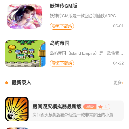
妖神传GM版
妖神传GM版是一款回合制仙侠ARPG游戏，游戏画风可爱Q萌，建模也非常精致。虽是一款回合制游戏，但是在游戏局外，玩家可以自由的在辽阔的地图内玩耍探索，3D全景视角，不放过每一个风景。更有可爱的骑宠供玩
05-01
零氪下载站
岛屿帝国
岛屿帝国（Island Empire）是一款像素风策略战争手游。游戏采用清新可爱的像素卡通画风，融入经营、塔防和冒险闯关等多样玩法，从视觉到内容都极具吸引力。玩家将从一座小岛开始，通过收集资源、召集伙
04-22
零氪下载站
最新录入
更多
+
房间毁灭模拟器最新版
4
房间毁灭模拟器最新版是一款非常解压的小游戏，游戏采用了非常精美的3d画面设计，整个游戏风格虽然比较简约，但玩起来绝对刺激，热度在全球来说也是居高不下。在这里玩家将使用不同种类的武器和“神”一般的能力进