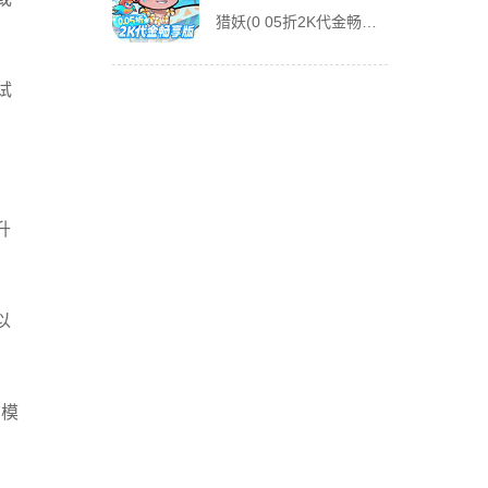
猎妖(0 05折2K代金畅享版)是一款Q版本格放置玩法手游，既有乐趣推图，挂机后也有丰厚收益，轻松放置，佛系游戏；多位不同职业和技能的英雄登场，组建和培养阵容有一定策略性；有多种偏单机的玩法，探索迷宫
试
升
以
洁模