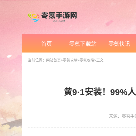
首页
零氪下载站
零氪快讯
当前位置：
网站首页
>零氪攻略
>零氪攻略
>正文
黄9·1安装！99
来源：零氪手