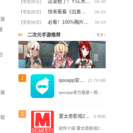
这波稳了！YSL水蜜桃86满十八和88区别，背后暗藏的秘密你知道吗？
【零氪快讯】
04-26
快来看看《出差的日子》叶爱背后的深刻故事！竟然让人泪崩的原因
【零氪快讯】
04-29
别是
必看！100%胸片曝光率图片，女生如何应对这波“网络热潮”？
【零氪快讯】
04-24
常
二次元手游推荐
更多
+
必
1
qooapp安卓版
22.79 MB
qooapp官方版是一款面向全球的二次元游戏资讯平台，它融合玩家社群、媒体资讯、游戏商店于一体，旨在汇聚全球热爱ACG的玩家，为他们创造有趣有爱有价值的产品和服务。为二次元游戏爱好者提供上万款游戏下载
安装
2
蒙太奇影视2025最新版本下载
9.9MB
的软
软件介绍 蒙太奇影视2025最新版本是一款全面升级的追剧看片软件。它整合了好多不同平台的影视资源，让我们不