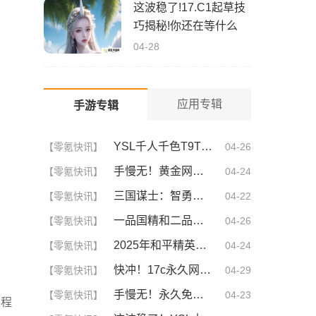
这波稳了!17.C1起草技
巧揭秘!你还在等什么
04-28
应用专辑
手游专辑
YSL千人千色T9T9T9T9T9MBA！揭秘背后的设计秘密，难怪网友都在疯传！
【零氪快讯】
04-26
手慢无！黄金网站9.1免费入口，揭秘这波稳了的福利！
【零氪快讯】
04-24
三国谋士：智勇双全的幕后英雄
【零氪快讯】
04-22
一品国精和二品国精的文化意义！为何他们如此独特？你绝对不知道的深层背景
【零氪快讯】
04-26
2025年和平精英CDKEY兑换码领取方法及使用技巧
【零氪快讯】
04-24
快冲！17c永久网名你不可不知的3大秘诀！| 成为网名大神的终极指南
【零氪快讯】
04-29
手慢无！永久免费的CRM网站推荐！99%的人都不知道的隐藏宝藏！
【零氪快讯】
04-23
过程