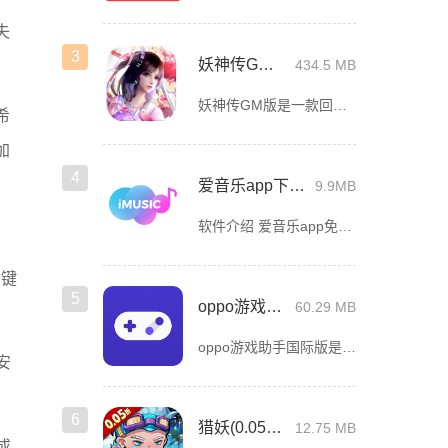
失
3
妖神传GM版
434.5 MB
妖神传GM版是一款回合制仙侠ARPG游戏，游戏画风可爱Q萌，建模也非常精致。虽是一款回合制游戏，但是在游戏局外，玩家可以自由的在辽阔的地图内玩耍探索，3D全景视角，不放过每一个风景。更有可爱的骑宠供玩
希
加
4
爱音乐app下载免费版
9.9MB
软件介绍 爱音乐app免费版是一款音乐播放软件，旨在为用户提供高品质的音乐体验。无论是流行音乐、古典乐、摇
关键
5
oppo游戏助手国际版
60.29 MB
oppo游戏助手国际版是oppo手机厂商为用户量身打造的一款游戏性能优化工具。其将你设备中的所有游戏自动集中分类，轻松实现一键启动与集中管理，彻底告别混乱桌面和频繁切换的烦恼。在游戏开启的那一刻，系统
安
6
猎妖(0.05折2K代金畅享版)
12.75 MB
或