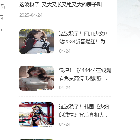
这波稳了! 又大又长又租又大的房子叫什么歌？背后真相曝光！
种新
2025-04-24
高
阱，
这波稳了！四川少女B
站2023新晋爆红！为什
么她的内容这么吸睛？
04-24
快冲！《444444在线观
看免费高清电视剧》背
后秘密曝光！你绝对想
04-24
不到的5大剧情亮点！
这波稳了！韩国《少妇
的激情》背后真相大揭
秘！快来了解！
04-24