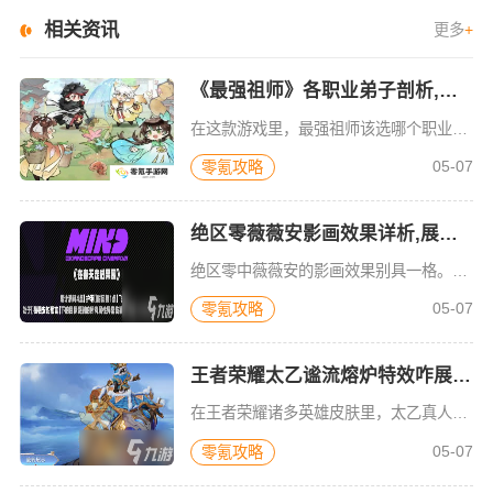
相关资讯
更多
+
《最强祖师》各职业弟子剖析,助你了解职业特点
在这款游戏里，最强祖师该选哪个职业的弟子呢？游戏设有几大职业，基于职业的各个模式玩法，又细分为好几路弟子。想必部分小伙伴对游戏中的弟子全职业还一头雾水。接下来，就为大家大致梳理一下游戏中的职业，为萌新
05-07
零氪攻略
绝区零薇薇安影画效果详析,展现独特视觉体验
绝区零中薇薇安的影画效果别具一格。其第一影画呈现出独特魅力，在光影交织间，展现出别样的视觉体验。角色仿佛从虚幻世界走来，每一个动作都细腻生动，周围的场景也因影画效果而更显鲜活。影画中的色彩搭配巧妙，浓
05-07
零氪攻略
王者荣耀太乙谧流熔炉特效咋展示,特效展示方法介绍
在王者荣耀诸多英雄皮肤里，太乙真人的谧流熔炉皮肤凭借其别具一格的特效，成功吸引了大批玩家的关注。这款皮肤的特效究竟有着怎样的独特魅力呢？接下来，就让我们一同深入且全面地去了解一番其特效展示。它的特效在
05-07
零氪攻略