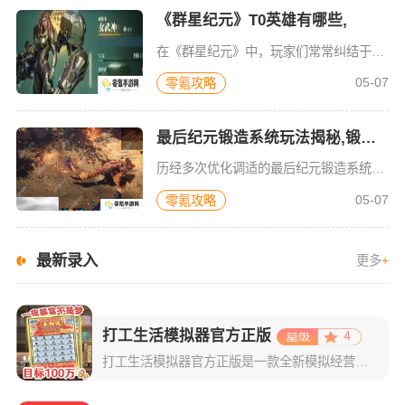
《群星纪元》T0英雄有哪些,
在《群星纪元》中，玩家们常常纠结于T0英雄哪个才是最佳之选，都渴望能快速觅得令自己心仪的角色。究竟《群星纪元》里T0英雄哪个好呢？要是玩家对这一内容满怀兴趣，那就不妨一同来瞧瞧后续的推荐指南，其中所介
05-07
零氪攻略
最后纪元锻造系统玩法揭秘,锻造指南速看
历经多次优化调适的最后纪元锻造系统，在保留核心玩法架构之际，简化了操作步骤。玩家如今只需消耗锻造潜能，就能实现两大提升：其一，提升装备词缀等级，让装备属性更加强力；其二，添加新词缀，赋予装备全新的特质
05-07
零氪攻略
最新录入
更多
+
打工生活模拟器官方正版
4
打工生活模拟器官方正版是一款全新模拟经营类游戏。在这里，简单易上手的操作玩法，多种打工方式的生活模拟，还有较真实的现状反馈，充分满足大众玩家的各种需求，给予玩家一个打工人在底层生活的体验。游戏刚开始，