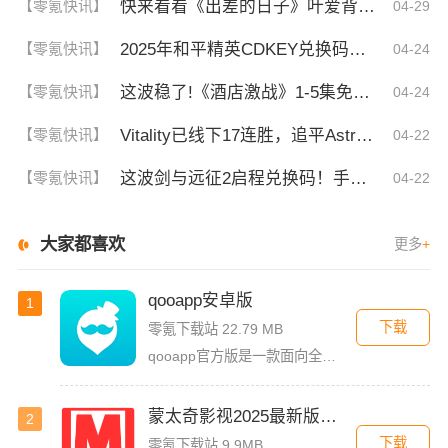
快来看看《出差的日子》叶爱背后的深刻故事！竟然让人泪崩的原因
【零氪快讯】
04-29
2025年和平精英CDKEY兑换码领取方法及使用技巧
【零氪快讯】
04-24
这波稳了!《酒店激战》1-5集免费观看中文版，网友疯狂推荐！
【零氪快讯】
04-24
Vitality已线下17连胜，追平Astralis并列第三
【零氪快讯】
04-22
这波剑与远征2启程兑换码！手慢无，速存！
【零氪快讯】
04-22
大家都喜欢
更多
+
qooapp安卓版
1
下载
零氪下载站 22.79 MB
qooapp官方版是一款面向全球的二次元游戏资讯平台，它融合玩家社群、媒体资讯、游戏商店于一体，旨在汇聚全球热爱ACG的玩家，为他们创造有趣有爱有价值的产品和服务。为二次元游戏爱好者提供上万款游戏下载
蒙太奇影视2025最新版本下载
2
下载
零氪下载站 9.9MB