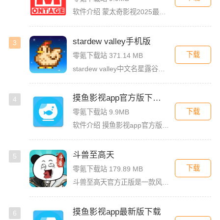
软件介绍 蒙太奇影视2025最新版本是一款全面升级的追剧看片软件。它整合了好多不同平台的影视资源，让我们不
stardew valley手机版
3
下载
零氪下载站 371.14 MB
stardew valley中文名星露谷物语，这是一款像素风沙盒手游，在这里你能利用你自己独有的耕种、采矿、采集、捕鱼和战斗技能去收集生活所需的必要品，而且当你完成特定领域的任务时还能获取到技能经验值
摸鱼影视app官方版下载安装
4
下载
零氪下载站 9.9MB
软件介绍 摸鱼影视app官方版是一款专为影迷打造的高品质影视播放软件，这里汇聚了海量热门电影、电视剧、综艺
斗兽至高天
5
下载
零氪下载站 179.89 MB
斗兽至高天官方正版是一款风格独特的放置养成卡牌手游，以魔性搞怪的熊猫头表情包角色为亮点，赋予战斗更多趣味。玩家将化身魂兽召唤师，收集各类强力魂兽，通过吞噬与进化，不断提升战力，解锁更强形态。除了趣味养
摸鱼影视app最新版下载
6