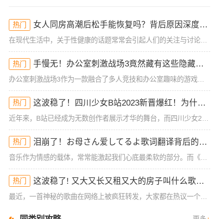
女人同房高潮后松手能恢复吗？背后原因深度分析！
热门
在现代生活中，关于性健康的话题常常会引起人们的关注与讨论，尤其是女性在同房时的体验与生理反应。很多女性可能在性生活中经历过高潮后的松手现象，但有时候会担心这种状态是否能恢复。今天，我们就来深入探讨一下
手慢无！办公室刺激战场3竟然藏有这些隐藏技巧！谁懂啊
热门
办公室刺激战场3作为一款融合了多人竞技和办公室趣味的游戏，一直以来都吸引着大批玩家的热烈关注。然而，很多玩家在初入这款游戏时，常常会被复杂的操作和激烈的竞争环境所困扰，尤其是如何在短短的游戏时间里获得
这波稳了！四川少女B站2023新晋爆红！为什么她的内容这么吸睛？
热门
近年来，B站已经成为无数创作者展示才华的舞台，而四川少女2023年在B站的爆红，让人不禁好奇：她究竟有什么与众不同的地方？作为一位拥有大量粉丝和高曝光率的内容创作者，四川少女的成功并非偶然。她凭借其独
泪崩了！お母さん爱してるよ歌词翻译背后的深情秘密！你可能从未注意到的细节
热门
音乐作为情感的载体，常常能激起我们心底最柔软的部分。而《お母さん爱してるよ》这首歌，无疑是许多人情感的出口。它简单却直击内心的歌词，承载着浓浓的亲情与爱的传递。这首歌的歌词翻译，也给我们带来了一些新的
这波稳了! 又大又长又租又大的房子叫什么歌？背后真相曝光！
热门
最近，一首神秘的歌曲在网络上被疯狂转发，大家都在热议一个问题：“又大又长又租又大的房子叫什么歌？”这首歌不仅因为歌词内容引发了大家的好奇，而且背后隐藏着不为人知的故事。今天，我们就来解密这首歌的来龙去