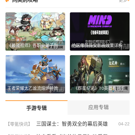
同类别攻略
更多
+
《最强祖师》各职业弟子剖析,助你了解职业特点
绝区零薇薇安影画效果详析,展现独特视觉体验
王者荣耀太乙谧流熔炉特效咋展示,特效展示方法介绍
《群星纪元》T0英雄有哪些,
应用专辑
手游专辑
三国谋士：智勇双全的幕后英雄
【零氪快讯】
04-22