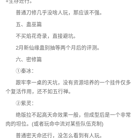
+生存还行。
普通刀修几乎没啥人玩，那应该不强。
五、蛊巫篇
不买焰花奇录，直接避坑。
2月新仙缘蛊别抽等两个月后的评测。
六、密修篇
①秦冰：
跟牢李一桌的天坑，没有资源培养的一个挂件仅多
个复活作用，还不如五行禅。
②紫灵：
绝版拉不起高天命效果一般，但成型后是一个非常
肉的坦位。(或者玩命中流对某些队伍克制)
普通密天命还行，没怎么看到有人玩。