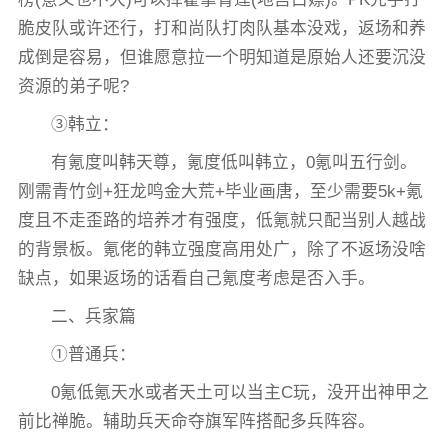
脆皮队或许还行，打和尚队打肉队基本没戏，返场和养
成倒是容易，但谁愿意拉一个明知道是原始人还要沉没
资源的弟子呢?
③韩立：
有氪度叫韩天尊，氪度低叫韩立，0氪叫五行剑。
刚需青竹剑+狂龙鸣金大荒+毕业画唐，至少需要5k+氪
度且不走歪路的培养才有强度，低氪就只配当别人越战
的背景板。氪佬的韩立强度高用处广，除了不返场没啥
缺点，如果返场的话看自己氪度考虑是否入手。
二、兵家篇
①普通兵：
0氪低氪天水或者天土可以当主C玩，没开出神甲之
前比禅脆。辅助兵天命夺旗军阵搭配多兵阵容。