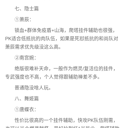
七、隐士篇
①萧辰：
锁血+群体免疫盾+山海，爬塔挂件辅助也很强，
PK适合低抵抗的肉队伍，如果是死怼抵抗的和尚队对
萧辰需求优先级没这么高。
②南宫婉：
绝版很难补天命，一般作为燃灵/复活位的挂件，
专武强度也不高，个人觉得跟辅助禅差不多。
普通隐没啥人玩。
八、舞姬篇
①唐蝶衣：
性价比很高的一个挂件辅助，快攻PK队伍刚需，