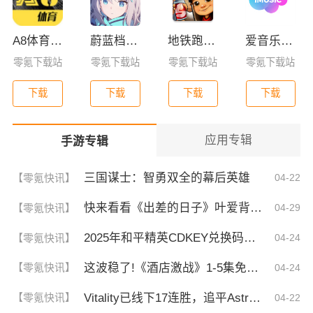
A8体育直播app下载手机版
蔚蓝档案日服
地铁跑酷全皮肤版
爱音乐app下载免费版
零氪下载站
零氪下载站
零氪下载站
零氪下载站
下载
下载
下载
下载
应用专辑
手游专辑
三国谋士：智勇双全的幕后英雄
【零氪快讯】
04-22
快来看看《出差的日子》叶爱背后的深刻故事！竟然让人泪崩的原因
【零氪快讯】
04-29
2025年和平精英CDKEY兑换码领取方法及使用技巧
【零氪快讯】
04-24
这波稳了!《酒店激战》1-5集免费观看中文版，网友疯狂推荐！
【零氪快讯】
04-24
Vitality已线下17连胜，追平Astralis并列第三
【零氪快讯】
04-22