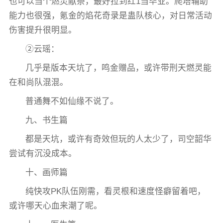
也可以当个燃灵献祭，最好拉到红1当毕业。爬塔辅助
能力也很强，氪金的焰花奇录是蛊队核心，对日常活动
伤害提升很明显。
②云瑶：
几乎是版本天坑了，鸣金赠品，或许带刑天燃灵能
在和尚队混混。
普通舞不如仙缘不说了。
九、书生篇
都是天坑，或许有奇效但玩的人太少了，司空韶华
尝试有沉没成本。
十、画师篇
纯快攻PK队伍刚需，看灵根和速度怪癖留着吧，
或许哪天心血来潮了呢。