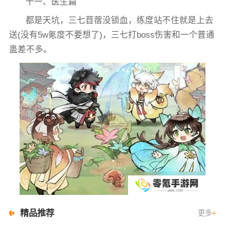
十一、医生篇
都是天坑，三七苜蓿没锁血，练度站不住就是上去
送(没有5w氪度不要想了)，三七打boss伤害和一个普通
蛊差不多。
精品推荐
更多
+