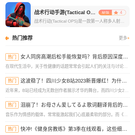
战术行动手游(Tactical OPS)
4
战术行动(Tactical OPS)是一款第一人称多人射击游戏。游戏支持自定义战斗模式，你可以根据自己的喜好设定规则，挑战不同的战斗方式，真正实现个性化的枪战体验。战术行动还为玩家提供了与全球玩家实时
热门推荐
更多
+
女人同房高潮后松手能恢复吗？背后原因深度分析！
热门
在现代生活中，关于性健康的话题常常会引起人们的关注与讨论，尤其是女性在同房时的体验与生理反应。很多女性可能在性生活中经历过高潮后的松手现象，但有时候会担心这种状态是否能恢复。今天，我们就来深入探讨一下
这波稳了！四川少女B站2023新晋爆红！为什么她的内容这么吸睛？
热门
近年来，B站已经成为无数创作者展示才华的舞台，而四川少女2023年在B站的爆红，让人不禁好奇：她究竟有什么与众不同的地方？作为一位拥有大量粉丝和高曝光率的内容创作者，四川少女的成功并非偶然。她凭借其独
泪崩了！お母さん爱してるよ歌词翻译背后的深情秘密！你可能从未注意到的细节
热门
音乐作为情感的载体，常常能激起我们心底最柔软的部分。而《お母さん爱してるよ》这首歌，无疑是许多人情感的出口。它简单却直击内心的歌词，承载着浓浓的亲情与爱的传递。这首歌的歌词翻译，也给我们带来了一些新的
快冲!《健身房教练》第3季在线观看，这些细节你绝对错过了！
热门