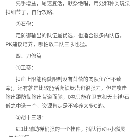
先手增益，尾速复活，献祭绝唱，用处和种类玩法
扣细节了，自行攻略。
③石僧：
走防御输出的队伍最优选，也适合很多肉队伍，
PK建议培养，哪怕放二队三队也猛。
四、刀修篇
①卫寒：
扣血上限能稍微限制没有苜蓿的肉队伍(但不致
命)，还有就是比较能活爬锁妖塔也很强力，但是攻击
输出跟防御输出背道而驰，0氪只能在卫寒和天土禅/石
僧之中选一个，资源肯定是不够养太多C的。
②胡十三娘：
红1比辅助禅稍强的一个挂件，插队行动+小燃灵