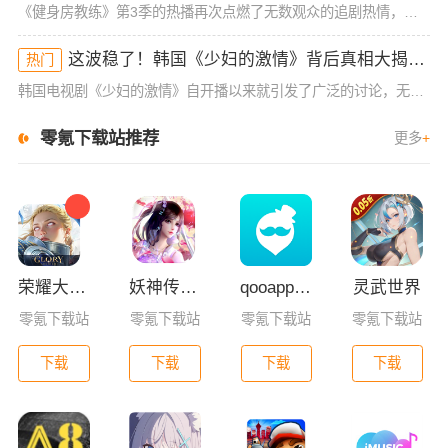
《健身房教练》第3季的热播再次点燃了无数观众的追剧热情，剧情的反转、人物的成长，甚至那些隐藏的小细节，都引发了极大的讨论。如果你还没开始追这季，或者已经追到一半，那么本文将带你全面解读这一季背后那些“
这波稳了！韩国《少妇的激情》背后真相大揭秘！快来了解！
热门
韩国电视剧《少妇的激情》自开播以来就引发了广泛的讨论，无论是剧情的铺设，还是角色的塑造，都在观众中产生了极大的反响。那么，这部剧究竟有什么魔力，让它成为热议的焦点？是因为剧情设计上的巧妙，还是背后藏着
零氪下载站推荐
更多
+
荣耀大天使手游
妖神传GM版
qooapp安卓版
灵武世界
零氪下载站
零氪下载站
零氪下载站
零氪下载站
下载
下载
下载
下载