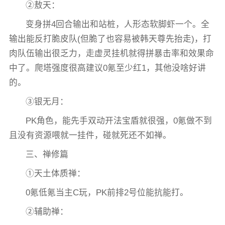
②敖天：
变身拼4回合输出和站桩，人形态软脚虾一个。全
输出能反打脆皮队(但脆了也容易被韩天尊先抬走)，打
肉队伍输出很乏力，走虚灵挂机就得拼暴击率和效果命
中了。爬塔强度很高建议0氪至少红1，其他没啥好讲
的。
③银无月：
PK角色，能先手双动开法宝盾就很强，0氪做不到
且没有资源喂就一挂件，碰就死还不如禅。
三、禅修篇
①天土体质禅：
0氪低氪当主C玩，PK前排2号位能抗能打。
②辅助禅：