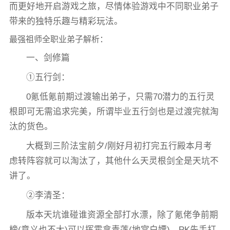
而更好地开启游戏之旅，尽情体验游戏中不同职业弟子
带来的独特乐趣与精彩玩法。
最强祖师全职业弟子解析：
一、剑修篇
①五行剑：
0氪低氪前期过渡输出弟子，只需70潜力的五行灵
根即可无需追求完美，所谓毕业五行剑也是过渡完就淘
汰的货色。
大概到三阶法宝前夕/刚好月初打完五行殿本月考
虑转阵容就可以淘汰了，其他什么天灵根剑全是天坑不
讲了。
②李清圣：
版本天坑谁碰谁资源全部打水漂，除了氪佬争前期
榜(意义也不大)可以挥霍拿青莲(地宫白嫖)。PK先手打