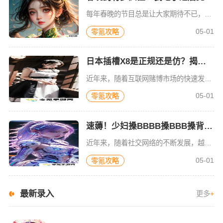
每年春晚的节目总是让大家期待不已，然而，在这其中，有一个特别的“春晚药”话题，它不仅引起了广泛讨论，还让许多人在吃了它之后的表现变得疯狂、甚至无法自控。那么，这种所谓的春晚药究竟是怎样的存在？它的作用
05-01
零氪攻略
日本插槽X8是正规还是仿？揭秘真相，背后暗藏的秘密！谁懂啊！
近年来，随着互联网赌博市场的快速发展，日本的插槽（也就是老虎机）游戏逐渐在全球范围内流行，尤其是在亚洲地区，其中“日本插槽X8”更是成为了热议话题。然而，很多玩家对这款游戏的合法性和正规性存在疑问，究
05-01
零氪攻略
速薅！少妇搡BBBB搡BBB搡背后真相曝光！网友纷纷炸锅
近年来，随着社交网络的不断发展，越来越多的网络热词和话题成为了网友们的热议焦点，而其中有些话题几乎瞬间风靡整个网络，引发了大量的关注与讨论。而“少妇搡BBBB搡BBB搡”便是其中一个引起热议的话题。它
05-01
零氪攻略
最新录入
更多
+