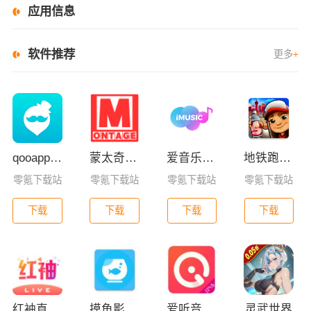
应用信息
软件推荐
更多
+
qooapp安卓版
蒙太奇影视2025最新版本下载
爱音乐app下载免费版
地铁跑酷全皮肤版
零氪下载站
零氪下载站
零氪下载站
零氪下载站
下载
下载
下载
下载
红袖直播免费版官方版下载
摸鱼影视app最新版下载
爱听音乐网免费版下载
灵武世界