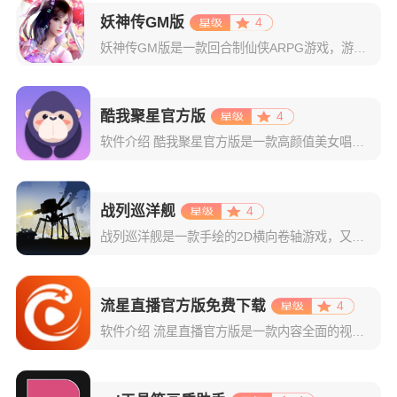
妖神传GM版
4
妖神传GM版是一款回合制仙侠ARPG游戏，游戏画风可爱Q萌，建模也非常精致。虽是一款回合制游戏，但是在游戏局外，玩家可以自由的在辽阔的地图内玩耍探索，3D全景视角，不放过每一个风景。更有可爱的骑宠供玩
酷我聚星官方版
4
软件介绍 酷我聚星官方版是一款高颜值美女唱歌直播平台，有着多位声音优美的主播为你演唱多首热门歌曲，无论是画
战列巡洋舰
4
战列巡洋舰是一款手绘的2D横向卷轴游戏，又叫战巡大作战，Battlecruisers，背景设定在22世纪，当时地球被不断上升的海平面淹没，敌人争夺后退的土地，建造、制定战略、攻击和防御以征服你的军事敌
流星直播官方版免费下载
4
软件介绍 流星直播官方版是一款内容全面的视频直播软件，能够给广大观众带来极具观赏性的直播资源，登录主界面即