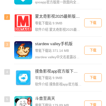
qooapp官方版是一款面向全球的二次元游戏资讯平台，它融合玩家社群、媒体资讯、游戏商店于一体，旨在汇聚全球热爱ACG的玩家，为他们创造有趣有爱有价值的产品和服务。为二次元游戏爱好者提供上万款游戏下载
蒙太奇影视2025最新版本下载
2
下载
零氪下载站 9.9MB
软件介绍 蒙太奇影视2025最新版本是一款全面升级的追剧看片软件。它整合了好多不同平台的影视资源，让我们不
stardew valley手机版
3
下载
零氪下载站 371.14 MB
stardew valley中文名星露谷物语，这是一款像素风沙盒手游，在这里你能利用你自己独有的耕种、采矿、采集、捕鱼和战斗技能去收集生活所需的必要品，而且当你完成特定领域的任务时还能获取到技能经验值
摸鱼影视app官方版下载安装
4
下载
零氪下载站 9.9MB
软件介绍 摸鱼影视app官方版是一款专为影迷打造的高品质影视播放软件，这里汇聚了海量热门电影、电视剧、综艺
斗兽至高天
5
下载
零氪下载站 179.89 MB