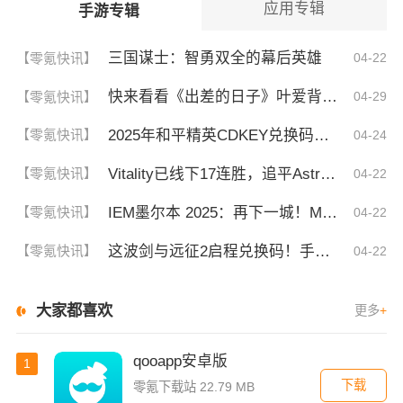
应用专辑
手游专辑
三国谋士：智勇双全的幕后英雄
【零氪快讯】
04-22
快来看看《出差的日子》叶爱背后的深刻故事！竟然让人泪崩的原因
【零氪快讯】
04-29
2025年和平精英CDKEY兑换码领取方法及使用技巧
【零氪快讯】
04-24
Vitality已线下17连胜，追平Astralis并列第三
【零氪快讯】
04-22
IEM墨尔本 2025：再下一城！MOUZ 2-0 GL
【零氪快讯】
04-22
这波剑与远征2启程兑换码！手慢无，速存！
【零氪快讯】
04-22
大家都喜欢
更多
+
qooapp安卓版
1
下载
零氪下载站 22.79 MB