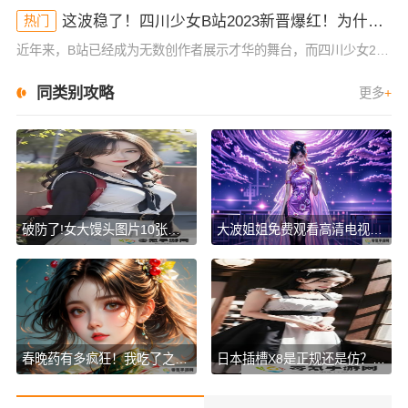
这波稳了！四川少女B站2023新晋爆红！为什么她的内容这么吸睛？
热门
近年来，B站已经成为无数创作者展示才华的舞台，而四川少女2023年在B站的爆红，让人不禁好奇：她究竟有什么与众不同的地方？作为一位拥有大量粉丝和高曝光率的内容创作者，四川少女的成功并非偶然。她凭借其独
同类别攻略
更多
+
破防了!女大馒头图片10张，竟然暗藏这些惊人秘密!谁懂啊?
大波姐姐免费观看高清电视剧韩剧！这些必看剧集你绝对不容错过！
春晚药有多疯狂！我吃了之后竟然这样变了，大家都震惊了！
日本插槽X8是正规还是仿？揭秘真相，背后暗藏的秘密！谁懂啊！