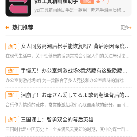
yzl工具箱画质助手
4
yzl工具箱画质助手是一款用于吃鸡手游画质修改的神器。国际服、国服、韩服、欧美服等不同版本吃鸡手游都可以使用亚洲龙画质助手进行修改画质、帧数、音质、游戏显示比例等数值，轻松高效解决游戏闪退，延时，卡顿
热门推荐
更多
+
女人同房高潮后松手能恢复吗？背后原因深度分析！
热门
在现代生活中，关于性健康的话题常常会引起人们的关注与讨论，尤其是女性在同房时的体验与生理反应。很多女性可能在性生活中经历过高潮后的松手现象，但有时候会担心这种状态是否能恢复。今天，我们就来深入探讨一下
手慢无！办公室刺激战场3竟然藏有这些隐藏技巧！谁懂啊
热门
办公室刺激战场3作为一款融合了多人竞技和办公室趣味的游戏，一直以来都吸引着大批玩家的热烈关注。然而，很多玩家在初入这款游戏时，常常会被复杂的操作和激烈的竞争环境所困扰，尤其是如何在短短的游戏时间里获得
泪崩了！お母さん爱してるよ歌词翻译背后的深情秘密！你可能从未注意到的细节
热门
音乐作为情感的载体，常常能激起我们心底最柔软的部分。而《お母さん爱してるよ》这首歌，无疑是许多人情感的出口。它简单却直击内心的歌词，承载着浓浓的亲情与爱的传递。这首歌的歌词翻译，也给我们带来了一些新的
三国谋士：智勇双全的幕后英雄
热门
三国时代是中国历史上一个充满风云变幻的时期，其中的谋士群体，凭借其卓越的智谋和远见，为当时的各方势力提供了无数的战略支持。谋士不仅在战场上扮演着至关重要的角色，甚至在一些决定性的时刻改变了历史的走向。