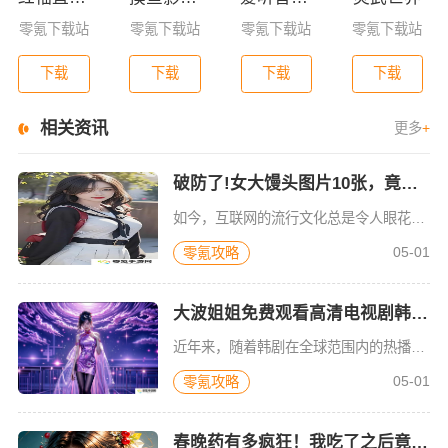
零氪下载站
零氪下载站
零氪下载站
零氪下载站
下载
下载
下载
下载
相关资讯
更多
+
破防了!女大馒头图片10张，竟然暗藏这些惊人秘密!谁懂啊?
如今，互联网的流行文化总是令人眼花缭乱，而某些图像与内容总能在短时间内引起一波又一波的关注。最近，关于“女大馒头图片”的话题在社交平台和搜索引擎上频频登场。10张女大馒头图片，究竟藏着什么样的秘密？它
05-01
零氪攻略
大波姐姐免费观看高清电视剧韩剧！这些必看剧集你绝对不容错过！
近年来，随着韩剧在全球范围内的热播，越来越多的观众对大波姐姐免费观看高清电视剧韩剧产生了浓厚兴趣。尤其是对于那些忙碌的都市人来说，能够在空闲时间通过高清网络平台观看这些剧集，成为了一种放松和享受的方式
05-01
零氪攻略
春晚药有多疯狂！我吃了之后竟然这样变了，大家都震惊了！