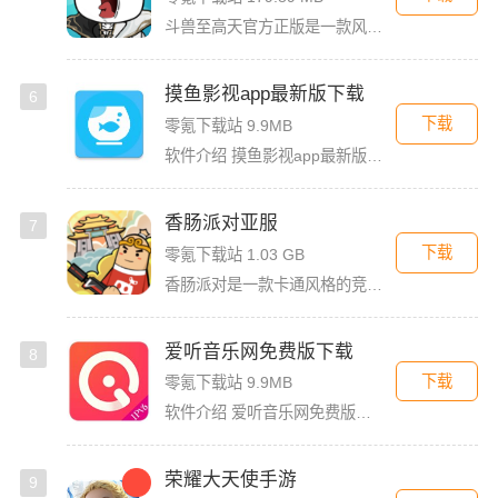
斗兽至高天官方正版是一款风格独特的放置养成卡牌手游，以魔性搞怪的熊猫头表情包角色为亮点，赋予战斗更多趣味。玩家将化身魂兽召唤师，收集各类强力魂兽，通过吞噬与进化，不断提升战力，解锁更强形态。除了趣味养
摸鱼影视app最新版下载
6
下载
零氪下载站 9.9MB
软件介绍 摸鱼影视app最新版是一款免费的影视看剧软件，拥有简洁的界面UI，用户登录首页就能看见诸多精彩的
香肠派对亚服
7
下载
零氪下载站 1.03 GB
香肠派对是一款卡通风格的竞技射击类大逃杀游戏，游戏以香肠为主角，玩家可以非常快的轻松上手。香肠派对亚服版本，这个版本和国际服一样，融入了多人联机对战，还支持夺冠吃鸡玩法。玩家在里面将要扮演有趣而可爱的
爱听音乐网免费版下载
8
下载
零氪下载站 9.9MB
软件介绍 爱听音乐网免费版是一款功能强大的歌曲播放软件，无论你是喜欢流行金曲、经典老歌，还是小众独立音乐，
荣耀大天使手游
9