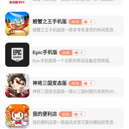
螃蟹之王手机版
4
螃蟹之王手机版是一款非常有意思的休闲类游戏，融合了易于使用的触摸控制和有趣的游戏玩法，震撼的详细3D图形以及动画和声音让体验变得更加生动。其主题是以螃蟹为主，画风也是十分的新奇，期待带给大家全新的有体
Epic手机版
4
Epic手机版是一个全新的移动设备应用商城，在这里你可以为你的移动设备寻找、购买、下载并游玩最新的游戏与应用。在刚推出时，商城中会有来自 Epic 的你最爱的移动平台游戏；但它还会在接下来的几个月中不
神将三国变态版
4
神将三国变态版是一款以三国时期为背景的3D大地图沙盘即时策略手游。在这儿，玩家将扮演一位三国时期的主人公，期间你需要通过招募和培养各种武将，组建自己的军队，并与其他玩家进行实时对战，同时游戏中提供了丰
我的便利店
4
我的便利店是一款画风非常可爱的模拟经营游戏，在游戏中玩家可以对自己的店铺进行自定义装饰，游戏中为玩家准备了非常多的饰品可以选择，玩家可以通过饰品来装饰自己的小店，小店中的所有装饰与物品都可以玩家自己自