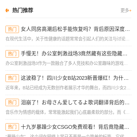
热门推荐
更多
+
女人同房高潮后松手能恢复吗？背后原因深度分析！
热门
在现代生活中，关于性健康的话题常常会引起人们的关注与讨论，尤其是女性在同房时的体验与生理反应。很多女性可能在性生活中经历过高潮后的松手现象，但有时候会担心这种状态是否能恢复。今天，我们就来深入探讨一下
手慢无！办公室刺激战场3竟然藏有这些隐藏技巧！谁懂啊
热门
办公室刺激战场3作为一款融合了多人竞技和办公室趣味的游戏，一直以来都吸引着大批玩家的热烈关注。然而，很多玩家在初入这款游戏时，常常会被复杂的操作和激烈的竞争环境所困扰，尤其是如何在短短的游戏时间里获得
这波稳了！四川少女B站2023新晋爆红！为什么她的内容这么吸睛？
热门
近年来，B站已经成为无数创作者展示才华的舞台，而四川少女2023年在B站的爆红，让人不禁好奇：她究竟有什么与众不同的地方？作为一位拥有大量粉丝和高曝光率的内容创作者，四川少女的成功并非偶然。她凭借其独
泪崩了！お母さん爱してるよ歌词翻译背后的深情秘密！你可能从未注意到的细节
热门
音乐作为情感的载体，常常能激起我们心底最柔软的部分。而《お母さん爱してるよ》这首歌，无疑是许多人情感的出口。它简单却直击内心的歌词，承载着浓浓的亲情与爱的传递。这首歌的歌词翻译，也给我们带来了一些新的
十九岁暴躁少女CSGO免费观看！背后竟隐藏着这些真相！
热门
“暴躁少女”，这个词在网络上早已不再是一个简单的标签。它代表了年轻一代复杂的情感状态和心理表现。对于很多十九岁的少女来说，成长过程中充满了压力和挑战。而最近，一位十九岁暴躁少女在CSGO游戏中的表现引