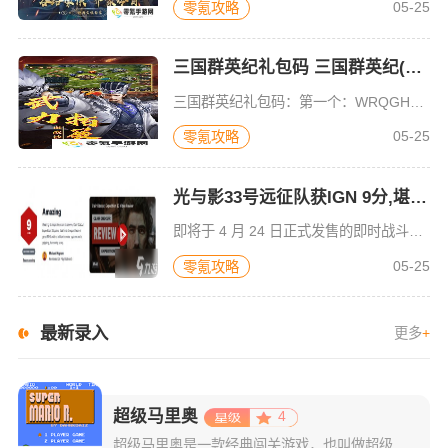
05-25
零氪攻略
三国群英纪礼包码 三国群英纪(最新)礼包码大全分享
三国群英纪礼包码：第一个：WRQGHQWRNK第二个：SAGHASDNKG第三个：asdfnkasddg第四个：XCBNKASGSDA第五个：WRQHQWRNKHW第六个：RQWEHQRJWIH第七个
05-25
零氪攻略
光与影33号远征队获IGN 9分,堪称RPG佳作
即将于 4 月 24 日正式发售的即时战斗回合制 JRPG 游戏《光与影：33 号远征队》，其媒体评分现已正式亮相。此次，知名游戏媒体 IGN 为本作给出了 9 分（惊艳）的高分。这一成绩无疑吸引了众
05-25
零氪攻略
最新录入
更多
+
超级马里奥
4
超级马里奥是一款经典闯关游戏，也叫做超级玛丽。由红白机FC游戏移植而来，简约的游戏画面，加上简单的操作方式，让你重温儿时的经典。红蓝风格水管工人的形象设计，经典耐玩的趣味闯关玩法，让玩家们对马里奥的印