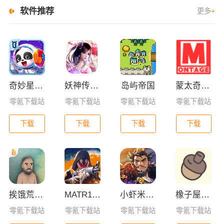
软件推荐
更多
+
奇妙星际宇航员
妖神传GM版
岛屿帝国
蒙太奇影视2025最新版本下载
零氪下载站
零氪下载站
零氪下载站
零氪下载站
下载
下载
下载
下载
挨饿荒野联机版
MATR1X FIRE
小虾米战三国
橡子屋手游
零氪下载站
零氪下载站
零氪下载站
零氪下载站