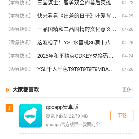
三国谋士：智勇双全的幕后英雄
【零氪快讯】
04-22
快来看看《出差的日子》叶爱背后的深刻故事！竟然让人泪崩的原因
【零氪快讯】
04-29
一品国精和二品国精的文化意义！为何他们如此独特？你绝对不知道的深层背景
【零氪快讯】
04-26
这波稳了！YSL水蜜桃86满十八和88区别，背后暗藏的秘密你知道吗？
【零氪快讯】
04-26
2025年和平精英CDKEY兑换码领取方法及使用技巧
【零氪快讯】
04-24
YSL千人千色T9T9T9T9T9MBA！揭秘背后的设计秘密，难怪网友都在疯传！
【零氪快讯】
04-26
大家都喜欢
更多
+
qooapp安卓版
1
下载
零氪下载站 22.79 MB
qooapp官方版是一款面向全球的二次元游戏资讯平台，它融合玩家社群、媒体资讯、游戏商店于一体，旨在汇聚全球热爱ACG的玩家，为他们创造有趣有爱有价值的产品和服务。为二次元游戏爱好者提供上万款游戏下载