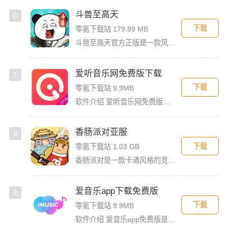
斗兽至高天
6
下载
零氪下载站 179.89 MB
斗兽至高天官方正版是一款风格独特的放置养成卡牌手游，以魔性搞怪的熊猫头表情包角色为亮点，赋予战斗更多趣味。玩家将化身魂兽召唤师，收集各类强力魂兽，通过吞噬与进化，不断提升战力，解锁更强形态。除了趣味养
爱听音乐网免费版下载
7
下载
零氪下载站 9.9MB
软件介绍 爱听音乐网免费版是一款功能强大的歌曲播放软件，无论你是喜欢流行金曲、经典老歌，还是小众独立音乐，
香肠派对亚服
8
下载
零氪下载站 1.03 GB
香肠派对是一款卡通风格的竞技射击类大逃杀游戏，游戏以香肠为主角，玩家可以非常快的轻松上手。香肠派对亚服版本，这个版本和国际服一样，融入了多人联机对战，还支持夺冠吃鸡玩法。玩家在里面将要扮演有趣而可爱的
爱音乐app下载免费版
9
下载
零氪下载站 9.9MB
软件介绍 爱音乐app免费版是一款音乐播放软件，旨在为用户提供高品质的音乐体验。无论是流行音乐、古典乐、摇